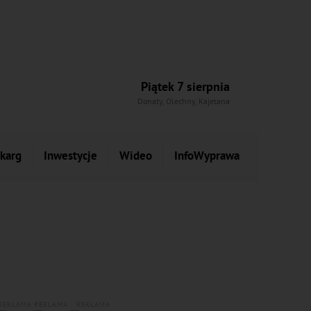
Piątek 7 sierpnia
Donaty, Olechny, Kajetana
skarg
Inwestycje
Wideo
InfoWyprawa
REKLAMA
REKLAMA
REKLAMA