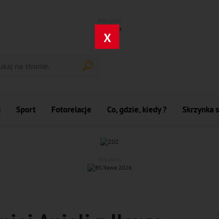
REKLAMA
X
a
Sport
Fotorelacje
Co, gdzie, kiedy ?
Skrzynka 
REKLAMA