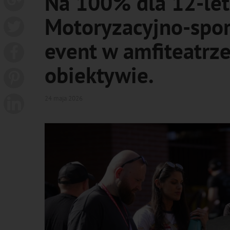
Na 100% dla 12-letn
Motoryzacyjno-spo
event w amfiteatrze
obiektywie.
24 maja 2026