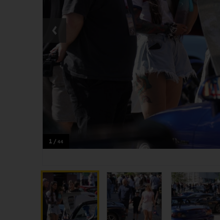
‹
1 /
44