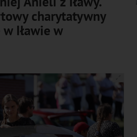
iej Anieli z Iławy.
rtowy charytatywny
 w Iławie w