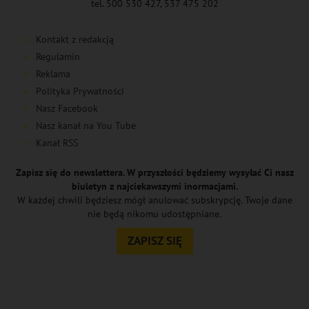
tel. 500 530 427, 537 475 202
Kontakt z redakcją
Regulamin
Reklama
Polityka Prywatności
Nasz Facebook
Nasz kanał na You Tube
Kanał RSS
Zapisz się do newslettera. W przyszłości będziemy wysyłać Ci nasz
biuletyn z najciekawszymi inormacjami.
W każdej chwili będziesz mógł anulować subskrypcję. Twoje dane
nie będą nikomu udostępniane.
ZAPISZ SIĘ