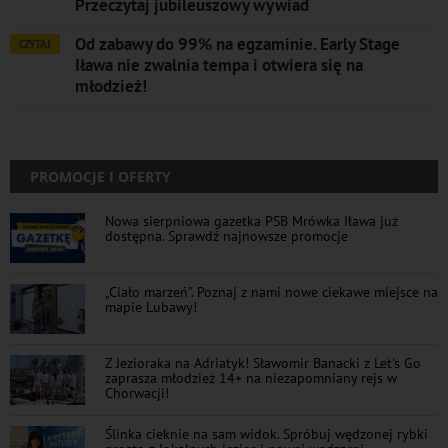
Przeczytaj jubileuszowy wywiad
Od zabawy do 99% na egzaminie. Early Stage
CZYTAJ
Iława nie zwalnia tempa i otwiera się na
młodzież!
PROMOCJE I OFERTY
Nowa sierpniowa gazetka PSB Mrówka Iława już
dostępna. Sprawdź najnowsze promocje
„Ciało marzeń”. Poznaj z nami nowe ciekawe miejsce na
mapie Lubawy!
Z Jezioraka na Adriatyk! Sławomir Banacki z Let's Go
zaprasza młodzież 14+ na niezapomniany rejs w
Chorwacji!
Ślinka cieknie na sam widok. Spróbuj wędzonej rybki