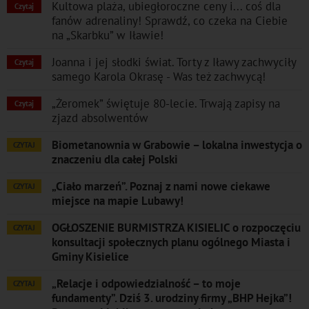
Kultowa plaża, ubiegłoroczne ceny i... coś dla
Czytaj
fanów adrenaliny! Sprawdź, co czeka na Ciebie
na „Skarbku” w Iławie!
Joanna i jej słodki świat. Torty z Iławy zachwyciły
Czytaj
samego Karola Okrasę - Was też zachwycą!
„Żeromek” świętuje 80-lecie. Trwają zapisy na
Czytaj
zjazd absolwentów
Biometanownia w Grabowie – lokalna inwestycja o
CZYTAJ
znaczeniu dla całej Polski
„Ciało marzeń”. Poznaj z nami nowe ciekawe
CZYTAJ
miejsce na mapie Lubawy!
OGŁOSZENIE BURMISTRZA KISIELIC o rozpoczęciu
CZYTAJ
konsultacji społecznych planu ogólnego Miasta i
Gminy Kisielice
„Relacje i odpowiedzialność – to moje
CZYTAJ
fundamenty”. Dziś 3. urodziny firmy „BHP Hejka”!