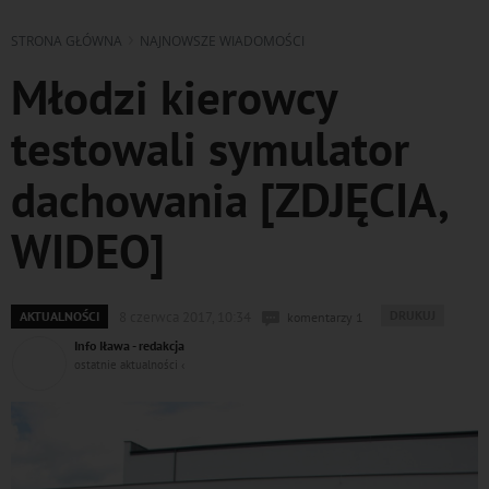
STRONA GŁÓWNA
NAJNOWSZE WIADOMOŚCI
Młodzi kierowcy
testowali symulator
dachowania [ZDJĘCIA,
WIDEO]
WYDRUKUJ
DRUKUJ
AKTUALNOŚCI
8 czerwca 2017, 10:34
komentarzy 1
PODSTRONĘ
Info Iława - redakcja
DO
ostatnie aktualności ‹