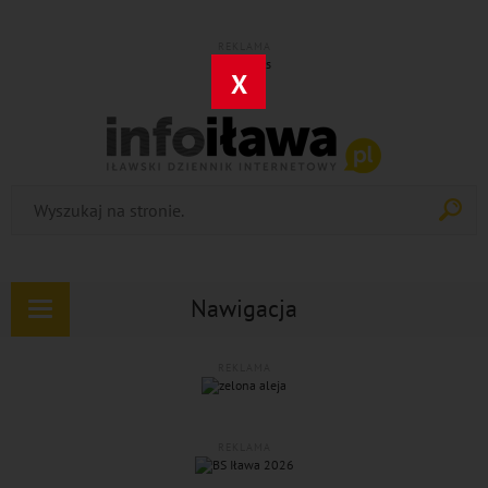
REKLAMA
X
Nawigacja
Rozwiń
nawigację
REKLAMA
REKLAMA