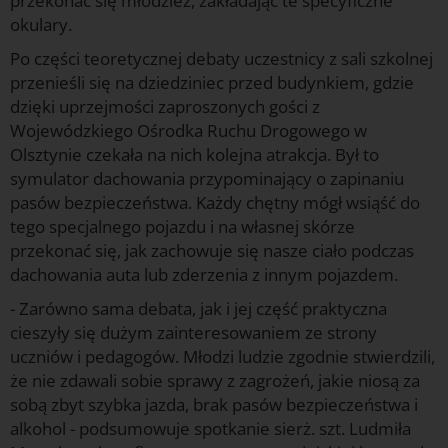
przekonać się młodzież, zakładając te specyficzne
okulary.
Po części teoretycznej debaty uczestnicy z sali szkolnej
przenieśli się na dziedziniec przed budynkiem, gdzie
dzięki uprzejmości zaproszonych gości z
Wojewódzkiego Ośrodka Ruchu Drogowego w
Olsztynie czekała na nich kolejna atrakcja. Był to
symulator dachowania przypominający o zapinaniu
pasów bezpieczeństwa. Każdy chętny mógł wsiąść do
tego specjalnego pojazdu i na własnej skórze
przekonać się, jak zachowuje się nasze ciało podczas
dachowania auta lub zderzenia z innym pojazdem.
- Zarówno sama debata, jak i jej część praktyczna
cieszyły się dużym zainteresowaniem ze strony
uczniów i pedagogów. Młodzi ludzie zgodnie stwierdzili,
że nie zdawali sobie sprawy z zagrożeń, jakie niosą za
sobą zbyt szybka jazda, brak pasów bezpieczeństwa i
alkohol - podsumowuje spotkanie sierż. szt. Ludmiła