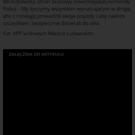
Mroczkowska, oficer prasowy nowomiejskiej komendy
Policji. - My życzymy wszystkim wyruszającym w drogę,
aby z rozwagą prowadzili swoje pojazdy i aby zawsze
szczęśliwie i bezpiecznie docierali do celu.
Fot. KPP w Nowym Mieście Lubawskim.
ZAŁĄCZNIK DO ARTYKUŁU