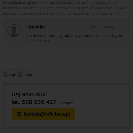
Portal
infoilawa.pl
nie ponosi odpowiedzialności za treść komentarzy. Wpisy
niezwiązane z tematem, wulgarne, obraźliwe lub naruszające prawo będą usuwane.
Zapraszamy zainteresowanych do merytorycznej dyskusji na powyższy temat.
1
~Anonim
ponad rok temu
A w iławskim ciemnogrodzie nidy takie spotkanie nie będzie
miało miejsca
REKLAMA
REKLAMA
DAJ NAM ZNAĆ
tel. 500 530 427
lub napisz
kontakt@infoilawa.pl