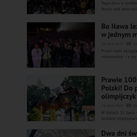
Tego dnia w Amfite
Rocka nad Jeziorak
Bo Iława le
w jednym mi
26 lipca 2026
Ko
Przed nami okrągła 
różnorodny – a my 
Prawie 100 
Polski! Do 
olimpijczyk
26 lipca 2026
Ko
W dniach 31 lipca
zostaną międzynar
Dwa dni św