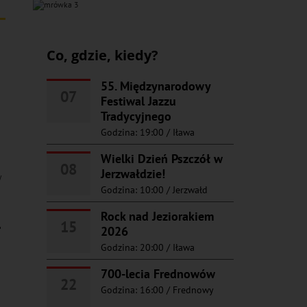
Co, gdzie, kiedy?
55. Międzynarodowy
07
Festiwal Jazzu
Tradycyjnego
Godzina: 19:00
/
Iława
Wielki Dzień Pszczół w
08
Jerzwałdzie!
y
Godzina: 10:00
/
Jerzwałd
Rock nad Jeziorakiem
1
15
2026
Godzina: 20:00
/
Iława
700-lecia Frednowów
22
Godzina: 16:00
/
Frednowy