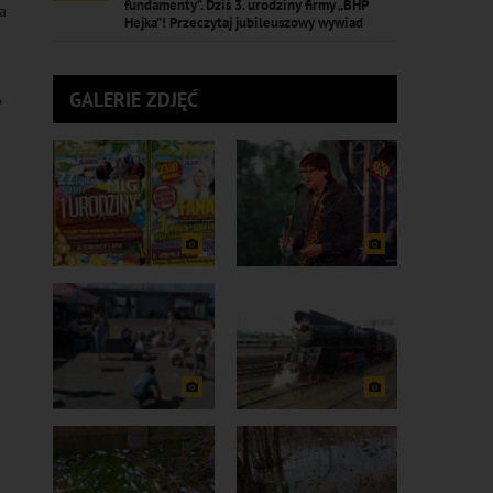
fundamenty”. Dziś 3. urodziny firmy „BHP
a
Hejka”! Przeczytaj jubileuszowy wywiad
A
GALERIE ZDJĘĆ