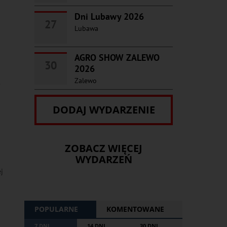
Dni Lubawy 2026
27
Lubawa
AGRO SHOW ZALEWO
30
2026
Zalewo
s
DODAJ WYDARZENIE
ZOBACZ WIĘCEJ
WYDARZEŃ
j
POPULARNE
KOMENTOWANE
7 DNI
14 DNI
30 DNI