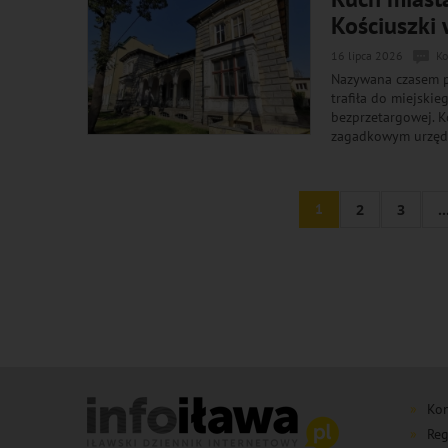
Kościuszki 
16 lipca 2026
Ko
Nazywana czasem p
trafiła do miejski
bezprzetargowej. Ko
zagadkowym urzęd
1
2
3
..
Kon
Reg