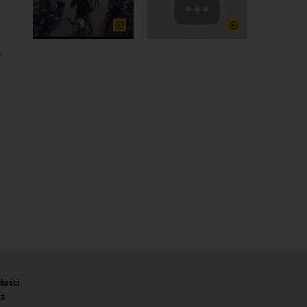
e
łości
 z