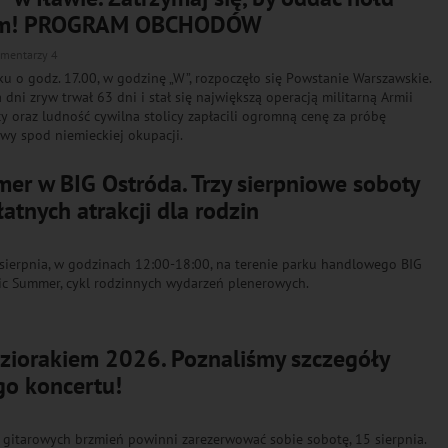
om! PROGRAM OBCHODÓW
mentarzy 4
ku o godz. 17.00, w godzinę „W”, rozpoczęło się Powstanie Warszawskie.
dni zryw trwał 63 dni i stał się największą operacją militarną Armii
y oraz ludność cywilna stolicy zapłacili ogromną cenę za próbę
wy spod niemieckiej okupacji.
er w BIG Ostróda. Trzy sierpniowe soboty
atnych atrakcji dla rodzin
 sierpnia, w godzinach 12:00-18:00, na terenie parku handlowego BIG
ic Summer, cykl rodzinnych wydarzeń plenerowych.
eziorakiem 2026. Poznaliśmy szczegóły
go koncertu!
gitarowych brzmień powinni zarezerwować sobie sobotę, 15 sierpnia.