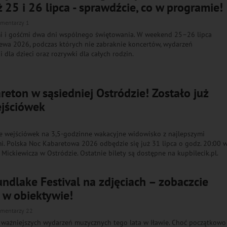
25 i 26 lipca - sprawdźcie, co w programie!
mentarzy 1
i i gośćmi dwa dni wspólnego świętowania. W weekend 25–26 lipca
ewa 2026, podczas których nie zabraknie koncertów, wydarzeń
i dla dzieci oraz rozrywki dla całych rodzin.
reton w sąsiedniej Ostródzie! Zostało już
ejściówek
le wejściówek na 3,5-godzinne wakacyjne widowisko z najlepszymi
i. Polska Noc Kabaretowa 2026 odbędzie się już 31 lipca o godz. 20:00 
. Mickiewicza w Ostródzie. Ostatnie bilety są dostępne na kupbilecik.pl.
undlake Festival na zdjęciach – zobaczcie
 w obiektywie!
mentarzy 22
z ważniejszych wydarzeń muzycznych tego lata w Iławie. Choć początkowo