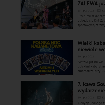
ZALEWA już 
25 lipca 2026
Ko
Przed mieszkańcam
odbędą się Dni Zal
sportowych, atrakcj
Wielki kaba
niewiele w
19 lipca 2026
Zostało już niewie
polskimi kabaretam
amfiteatrze przy ul
7. Iława So
wydarzenie
19 lipca 2026
Ko
7. edycja jednego 