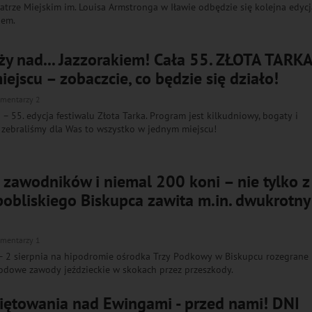
atrze Miejskim im. Louisa Armstronga w Iławie odbędzie się kolejna edycj
iem.
ży nad... Jazzorakiem! Cała 55. ZŁOTA TARK
ejscu – zobaczcie, co będzie się działo!
mentarzy 2
– 55. edycja festiwalu Złota Tarka. Program jest kilkudniowy, bogaty i
zebraliśmy dla Was to wszystko w jednym miejscu!
zawodników i niemal 200 koni – nie tylko z
pobliskiego Biskupca zawita m.in. dwukrotny
mentarzy 1
 – 2 sierpnia na hipodromie ośrodka Trzy Podkowy w Biskupcu rozegrane
odowe zawody jeździeckie w skokach przez przeszkody.
iętowania nad Ewingami - przed nami! DNI