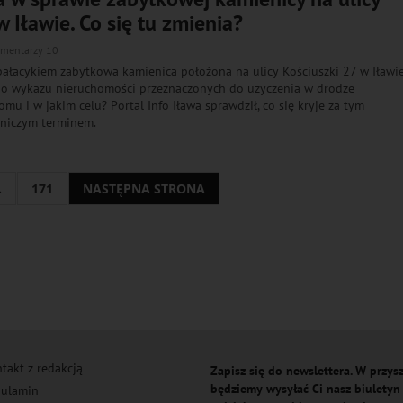
w Iławie. Co się tu zmienia?
mentarzy 10
ałacykiem zabytkowa kamienica położona na ulicy Kościuszki 27 w Iławi
ego wykazu nieruchomości przeznaczonych do użyczenia w drodze
mu i w jakim celu? Portal Info Iława sprawdził, co się kryje za tym
niczym terminem.
.
171
NASTĘPNA STRONA
takt z redakcją
Zapisz się do newslettera. W przysz
będziemy wysyłać Ci nasz biuletyn
ulamin