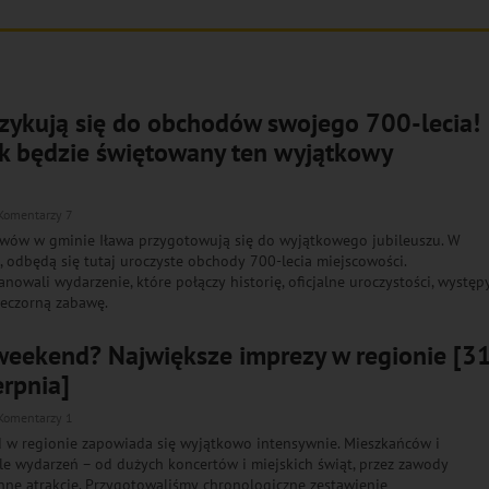
zykują się do obchodów swojego 700-lecia!
ak będzie świętowany ten wyjątkowy
Komentarzy 7
wów w gminie Iława przygotowują się do wyjątkowego jubileuszu. W
a, odbędą się tutaj uroczyste obchody 700-lecia miejscowości.
nowali wydarzenie, które połączy historię, oficjalne uroczystości, występ
ieczorną zabawę.
 weekend? Największe imprezy w regionie [3
erpnia]
Komentarzy 1
d w regionie zapowiada się wyjątkowo intensywnie. Mieszkańców i
le wydarzeń – od dużych koncertów i miejskich świąt, przez zawody
nne atrakcje. Przygotowaliśmy chronologiczne zestawienie