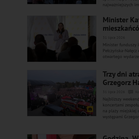
najważniejszych im
Minister K
mieszkańcó
31 lipca 2026
Minister funduszy 
Pełczyńska-Nałęcz 
otwartego wydarzen
Trzy dni at
Grzegorz Ha
31 lipca 2026
Ko
Najbliższy weekend
koncertami zespołu
na plaży miejskiej
występami Grzegor
Godzina „W”