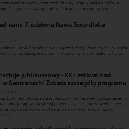
aszyła mieszkańców, ostatecznie chmury ustąpiły miejsca słońcu, a
giem Małego Jezioraka zapełnił się miłośnikami muzycznych emocji.
zed nami 7. odsłona Iława Soundlake
mentarzy 12
w Iławie już od 7 lat, miała swoje lepsze i mniej udane edycje. Jak będzie
namy się już dzisiaj. Przed nami 7. odsłona Iława Soundlake Festivalu.
 startuje jubileuszowy - XX Festiwal nad
m w Siemianach! Zobacz szczegóły programu
mentarzy 2
ca 2026 roku odbędzie się jubileuszowy, XX Festiwal nad Jeziorakiem w
czna edycja zapowiada się wyjątkowo okazale, łącząc na scenie legendy
 znakomitych satyryków oraz utalentowanych wykonawców muzyki
wkowej.
 w sprawie zabytkowej kamienicy na ulicy