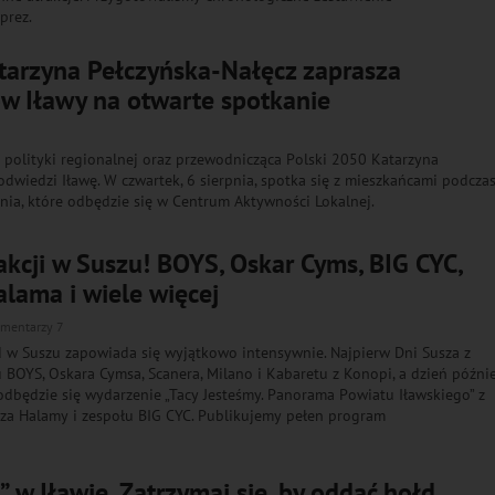
prez.
atarzyna Pełczyńska-Nałęcz zaprasza
w Iławy na otwarte spotkanie
i polityki regionalnej oraz przewodnicząca Polski 2050 Katarzyna
odwiedzi Iławę. W czwartek, 6 sierpnia, spotka się z mieszkańcami podcza
ia, które odbędzie się w Centrum Aktywności Lokalnej.
rakcji w Suszu! BOYS, Oskar Cyms, BIG CYC,
lama i wiele więcej
mentarzy 7
 w Suszu zapowiada się wyjątkowo intensywnie. Najpierw Dni Susza z
 BOYS, Oskara Cymsa, Scanera, Milano i Kabaretu z Konopi, a dzień późnie
 odbędzie się wydarzenie „Tacy Jesteśmy. Panorama Powiatu Iławskiego” z
za Halamy i zespołu BIG CYC. Publikujemy pełen program
 w Iławie. Zatrzymaj się, by oddać hołd