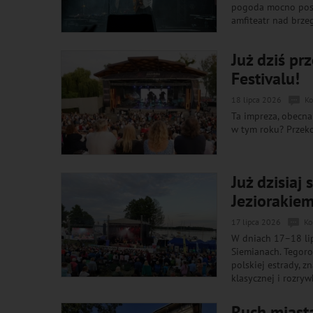
pogoda mocno postr
amfiteatr nad brze
Już dziś pr
Festivalu!
18 lipca 2026
Ko
Ta impreza, obecna 
w tym roku? Przeko
Już dzisiaj
Jeziorakie
17 lipca 2026
Ko
W dniach 17–18 lip
Siemianach. Tegoro
polskiej estrady,
klasycznej i rozry
Ruch miasta