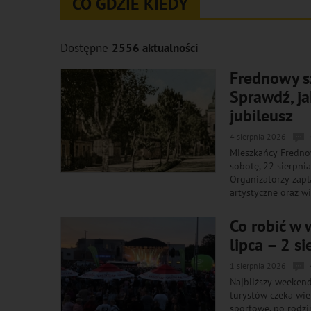
CO GDZIE KIEDY
Dostępne
2556 aktualności
Frednowy s
Sprawdź, j
jubileusz
4 sierpnia 2026
Mieszkańcy Fredno
sobotę, 22 sierpni
Organizatorzy zapla
artystyczne oraz w
Co robić w
lipca – 2 si
1 sierpnia 2026
Najbliższy weeken
turystów czeka wie
sportowe, po rodzi