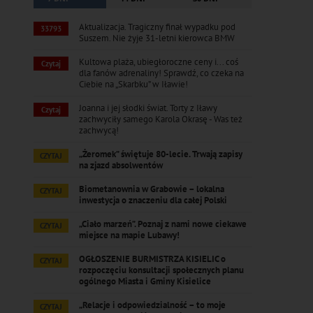
Aktualizacja. Tragiczny finał wypadku pod
33793
Suszem. Nie żyje 31-letni kierowca BMW
Kultowa plaża, ubiegłoroczne ceny i... coś
Czytaj
dla fanów adrenaliny! Sprawdź, co czeka na
Ciebie na „Skarbku” w Iławie!
Joanna i jej słodki świat. Torty z Iławy
Czytaj
zachwyciły samego Karola Okrasę - Was też
zachwycą!
„Żeromek” świętuje 80-lecie. Trwają zapisy
CZYTAJ
na zjazd absolwentów
Biometanownia w Grabowie – lokalna
CZYTAJ
inwestycja o znaczeniu dla całej Polski
„Ciało marzeń”. Poznaj z nami nowe ciekawe
CZYTAJ
miejsce na mapie Lubawy!
OGŁOSZENIE BURMISTRZA KISIELIC o
CZYTAJ
rozpoczęciu konsultacji społecznych planu
ogólnego Miasta i Gminy Kisielice
„Relacje i odpowiedzialność – to moje
CZYTAJ