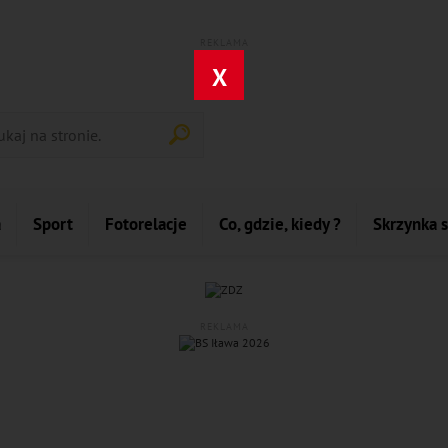
REKLAMA
X
a
Sport
Fotorelacje
Co, gdzie, kiedy ?
Skrzynka 
REKLAMA