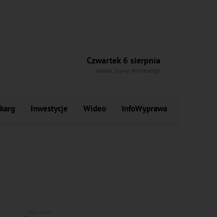
Czwartek 6 sierpnia
Jakuba, Sławy, Wincentego
skarg
Inwestycje
Wideo
InfoWyprawa
REKLAMA