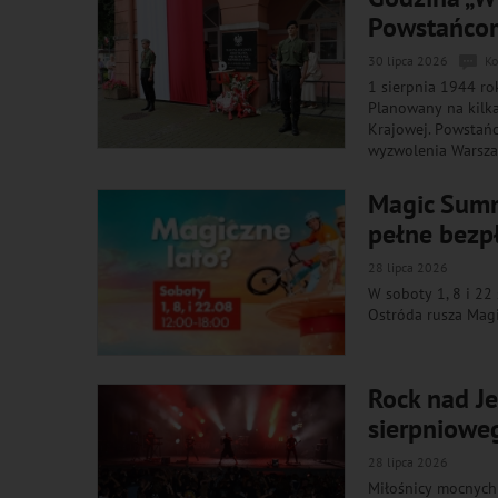
Powstańc
30 lipca 2026
Ko
1 sierpnia 1944 ro
Planowany na kilka 
Krajowej. Powstańc
wyzwolenia Warsza
Magic Summ
pełne bezpł
28 lipca 2026
W soboty 1, 8 i 22
Ostróda rusza Mag
Rock nad J
sierpniowe
28 lipca 2026
Miłośnicy mocnych 