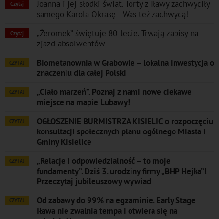
Joanna i jej słodki świat. Torty z Iławy zachwyciły
Czytaj
samego Karola Okrasę - Was też zachwycą!
„Żeromek” świętuje 80-lecie. Trwają zapisy na
Czytaj
zjazd absolwentów
Biometanownia w Grabowie – lokalna inwestycja o
CZYTAJ
znaczeniu dla całej Polski
„Ciało marzeń”. Poznaj z nami nowe ciekawe
CZYTAJ
miejsce na mapie Lubawy!
OGŁOSZENIE BURMISTRZA KISIELIC o rozpoczęciu
CZYTAJ
konsultacji społecznych planu ogólnego Miasta i
Gminy Kisielice
„Relacje i odpowiedzialność – to moje
CZYTAJ
fundamenty”. Dziś 3. urodziny firmy „BHP Hejka”!
Przeczytaj jubileuszowy wywiad
Od zabawy do 99% na egzaminie. Early Stage
CZYTAJ
Iława nie zwalnia tempa i otwiera się na