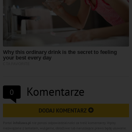
Komentarze
0
DODAJ KOMENTARZ
Portal
infoilawa.pl
nie ponosi odpowiedzialności za treść komentarzy. Wpisy
niezwiązane z tematem, wulgarne, obraźliwe lub naruszające prawo będą usuwane.