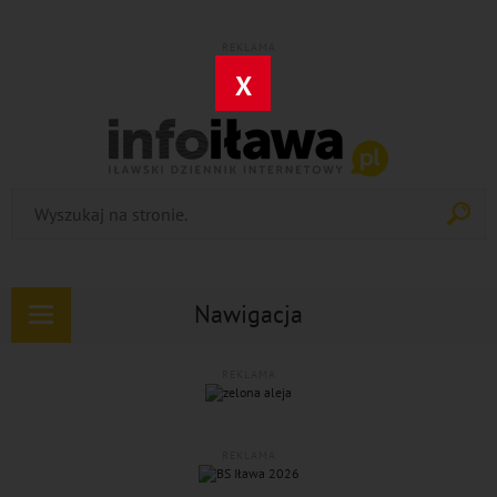
REKLAMA
X
Nawigacja
Rozwiń
nawigację
REKLAMA
REKLAMA