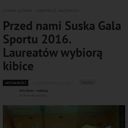
STRONA GŁÓWNA
NAJNOWSZE WIADOMOŚCI
Przed nami Suska Gala
Sportu 2016.
Laureatów wybiorą
kibice
WYDRUKUJ
DRUKUJ
AKTUALNOŚCI
26 października 2016, 08:37
PODSTRONĘ
Info Iława - redakcja
DO
ostatnie aktualności ‹