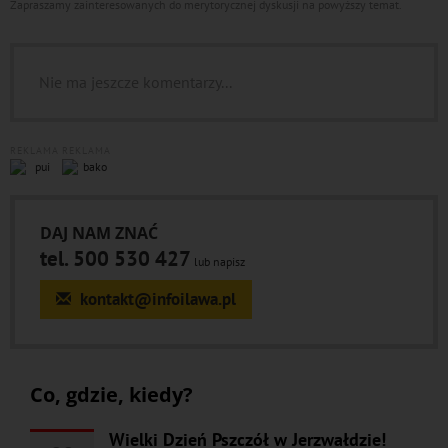
Zapraszamy zainteresowanych do merytorycznej dyskusji na powyższy temat.
Nie ma jeszcze komentarzy...
REKLAMA
REKLAMA
DAJ NAM ZNAĆ
tel. 500 530 427
lub napisz
kontakt@infoilawa.pl
Co, gdzie, kiedy?
Wielki Dzień Pszczół w Jerzwałdzie!