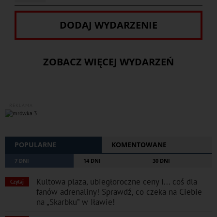
DODAJ WYDARZENIE
ZOBACZ WIĘCEJ WYDARZEŃ
REKLAMA
POPULARNE
KOMENTOWANE
7 DNI
14 DNI
30 DNI
Kultowa plaża, ubiegłoroczne ceny i... coś dla
Czytaj
fanów adrenaliny! Sprawdź, co czeka na Ciebie
na „Skarbku” w Iławie!