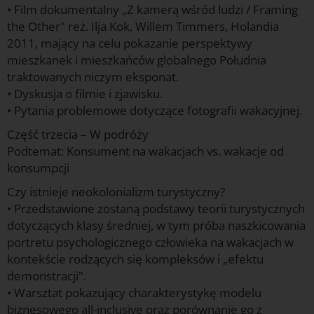
• Film dokumentalny „Z kamerą wśród ludzi / Framing
the Other" reż. Ilja Kok, Willem Timmers, Holandia
2011, mający na celu pokazanie perspektywy
mieszkanek i mieszkańców globalnego Południa
traktowanych niczym eksponat.
• Dyskusja o filmie i zjawisku.
• Pytania problemowe dotyczące fotografii wakacyjnej.
Część trzecia – W podróży
Podtemat: Konsument na wakacjach vs. wakacje od
konsumpcji
Czy istnieje neokolonializm turystyczny?
• Przedstawione zostaną podstawy teorii turystycznych
dotyczących klasy średniej, w tym próba naszkicowania
portretu psychologicznego człowieka na wakacjach w
kontekście rodzących się kompleksów i „efektu
demonstracji".
• Warsztat pokazujący charakterystykę modelu
biznesowego all-inclusive oraz porównanie go z