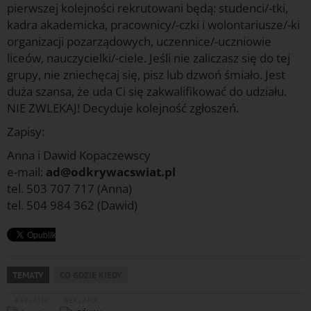
pierwszej kolejności rekrutowani będą: studenci/-tki,
kadra akademicka, pracownicy/-czki i wolontariusze/-ki
organizacji pozarządowych, uczennice/-uczniowie
liceów, nauczycielki/-ciele. Jeśli nie zaliczasz się do tej
grupy, nie zniechęcaj się, pisz lub dzwoń śmiało. Jest
duża szansa, że uda Ci się zakwalifikować do udziału.
NIE ZWLEKAJ! Decyduje kolejność zgłoszeń.
Zapisy:
Anna i Dawid Kopaczewscy
e-mail:
ad@odkrywacswiat.pl
tel. 503 707 717 (Anna)
tel. 504 984 362 (Dawid)
TEMATY
CO GDZIE KIEDY
REKLAMA
REKLAMA