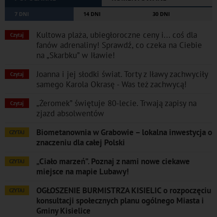
7 DNI
14 DNI
30 DNI
Kultowa plaża, ubiegłoroczne ceny i... coś dla
Czytaj
fanów adrenaliny! Sprawdź, co czeka na Ciebie
na „Skarbku” w Iławie!
Joanna i jej słodki świat. Torty z Iławy zachwyciły
Czytaj
samego Karola Okrasę - Was też zachwycą!
„Żeromek” świętuje 80-lecie. Trwają zapisy na
Czytaj
zjazd absolwentów
Biometanownia w Grabowie – lokalna inwestycja o
CZYTAJ
znaczeniu dla całej Polski
„Ciało marzeń”. Poznaj z nami nowe ciekawe
CZYTAJ
miejsce na mapie Lubawy!
OGŁOSZENIE BURMISTRZA KISIELIC o rozpoczęciu
CZYTAJ
konsultacji społecznych planu ogólnego Miasta i
Gminy Kisielice