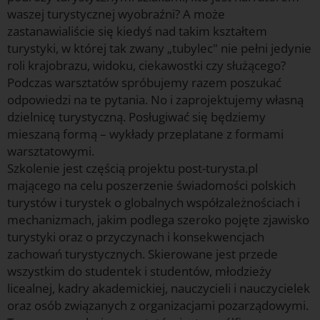
waszej turystycznej wyobraźni? A może
zastanawialiście się kiedyś nad takim kształtem
turystyki, w której tak zwany „tubylec" nie pełni jedynie
roli krajobrazu, widoku, ciekawostki czy służącego?
Podczas warsztatów spróbujemy razem poszukać
odpowiedzi na te pytania. No i zaprojektujemy własną
dzielnicę turystyczną. Posługiwać się będziemy
mieszaną formą – wykłady przeplatane z formami
warsztatowymi.
Szkolenie jest częścią projektu post-turysta.pl
mającego na celu poszerzenie świadomości polskich
turystów i turystek o globalnych współzależnościach i
mechanizmach, jakim podlega szeroko pojęte zjawisko
turystyki oraz o przyczynach i konsekwencjach
zachowań turystycznych. Skierowane jest przede
wszystkim do studentek i studentów, młodzieży
licealnej, kadry akademickiej, nauczycieli i nauczycielek
oraz osób związanych z organizacjami pozarządowymi.