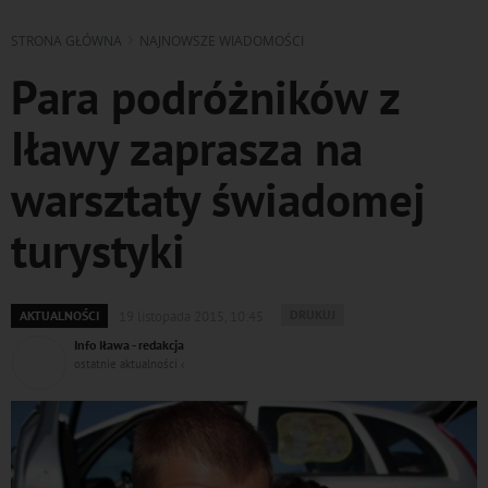
STRONA GŁÓWNA
NAJNOWSZE WIADOMOŚCI
Para podróżników z
Iławy zaprasza na
warsztaty świadomej
turystyki
WYDRUKUJ
DRUKUJ
AKTUALNOŚCI
19 listopada 2015, 10:45
PODSTRONĘ
Info Iława - redakcja
DO
ostatnie aktualności ‹