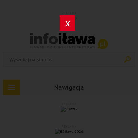
REKLAMA
X
Nawigacja
Rozwiń
nawigację
REKLAMA
REKLAMA