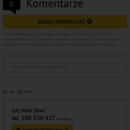
Komentarze
0
DODAJ KOMENTARZ
Portal
infoilawa.pl
nie ponosi odpowiedzialności za treść komentarzy. Wpisy
niezwiązane z tematem, wulgarne, obraźliwe lub naruszające prawo będą usuwane.
Zapraszamy zainteresowanych do merytorycznej dyskusji na powyższy temat.
Nie ma jeszcze komentarzy...
REKLAMA
REKLAMA
DAJ NAM ZNAĆ
tel. 500 530 427
lub napisz
kontakt@infoilawa.pl