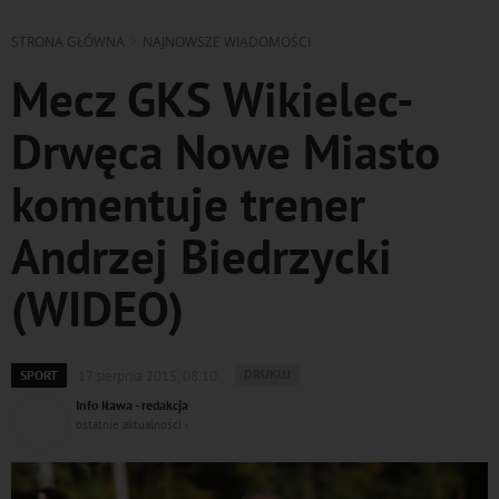
STRONA GŁÓWNA
NAJNOWSZE WIADOMOŚCI
Mecz GKS Wikielec-
Drwęca Nowe Miasto
komentuje trener
Andrzej Biedrzycki
(WIDEO)
WYDRUKUJ
DRUKUJ
SPORT
17 sierpnia 2015, 08:10
PODSTRONĘ
Info Iława - redakcja
DO
ostatnie aktualności ‹