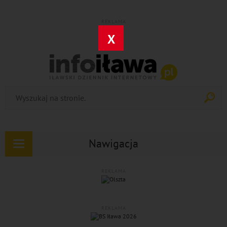
REKLAMA
X
Nawigacja
Rozwiń
nawigację
REKLAMA
REKLAMA