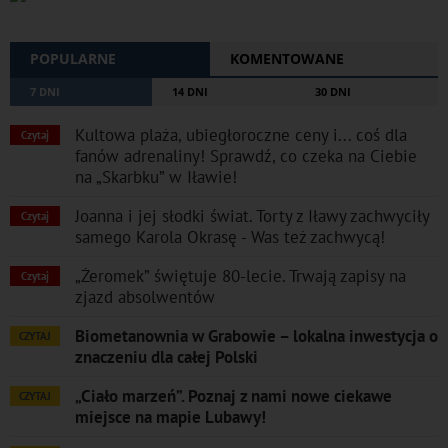
POPULARNE
KOMENTOWANE
7 DNI
14 DNI
30 DNI
Kultowa plaża, ubiegłoroczne ceny i... coś dla
Czytaj
fanów adrenaliny! Sprawdź, co czeka na Ciebie
na „Skarbku” w Iławie!
Joanna i jej słodki świat. Torty z Iławy zachwyciły
Czytaj
samego Karola Okrasę - Was też zachwycą!
„Żeromek” świętuje 80-lecie. Trwają zapisy na
Czytaj
zjazd absolwentów
Biometanownia w Grabowie – lokalna inwestycja o
CZYTAJ
znaczeniu dla całej Polski
„Ciało marzeń”. Poznaj z nami nowe ciekawe
CZYTAJ
miejsce na mapie Lubawy!