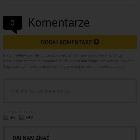
Komentarze
0
DODAJ KOMENTARZ
Portal
infoilawa.pl
nie ponosi odpowiedzialności za treść komentarzy. Wpisy
niezwiązane z tematem, wulgarne, obraźliwe lub naruszające prawo będą usuwane.
Zapraszamy zainteresowanych do merytorycznej dyskusji na powyższy temat.
Nie ma jeszcze komentarzy...
REKLAMA
REKLAMA
DAJ NAM ZNAĆ