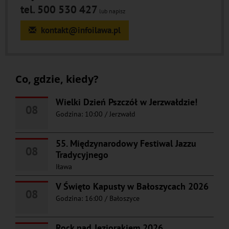
tel. 500 530 427
lub napisz
kontakt@infoilawa.pl
Co, gdzie, kiedy?
Wielki Dzień Pszczół w Jerzwałdzie!
08
Godzina: 10:00
/
Jerzwałd
55. Międzynarodowy Festiwal Jazzu
08
Tradycyjnego
Iława
V Święto Kapusty w Bałoszycach 2026
08
Godzina: 16:00
/
Bałoszyce
Rock nad Jeziorakiem 2026