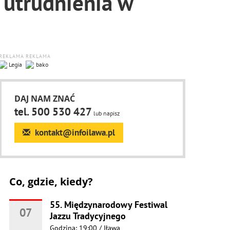
 utrudnienia w
REKLAMA
REKLAMA
DAJ NAM ZNAĆ
tel. 500 530 427
lub napisz
kontakt@infoilawa.pl
Co, gdzie, kiedy?
55. Międzynarodowy Festiwal
07
Jazzu Tradycyjnego
Godzina: 19:00
/
Iława