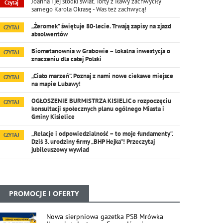
Joanna i jej słodki świat. Torty z Iławy zachwyciły
Czytaj
samego Karola Okrasę - Was też zachwycą!
„Żeromek” świętuje 80-lecie. Trwają zapisy na zjazd
CZYTAJ
absolwentów
Biometanownia w Grabowie – lokalna inwestycja o
CZYTAJ
znaczeniu dla całej Polski
„Ciało marzeń”. Poznaj z nami nowe ciekawe miejsce
CZYTAJ
na mapie Lubawy!
OGŁOSZENIE BURMISTRZA KISIELIC o rozpoczęciu
CZYTAJ
konsultacji społecznych planu ogólnego Miasta i
Gminy Kisielice
„Relacje i odpowiedzialność – to moje fundamenty”.
CZYTAJ
Dziś 3. urodziny firmy „BHP Hejka”! Przeczytaj
jubileuszowy wywiad
PROMOCJE I OFERTY
Nowa sierpniowa gazetka PSB Mrówka