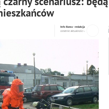
 czarny scenariusz: będą
 mieszkańców
Info Iława - redakcja
ostatnie aktualności ‹