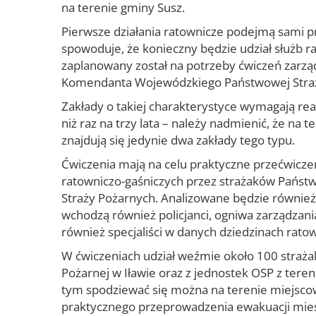
na terenie gminy Susz.
Pierwsze działania ratownicze podejmą sami p
spowoduje, że konieczny będzie udział służb ra
zaplanowany został na potrzeby ćwiczeń zar
Komendanta Wojewódzkiego Państwowej Straży
Zakłady o takiej charakterystyce wymagają real
niż raz na trzy lata – należy nadmienić, że 
znajdują się jedynie dwa zakłady tego typu.
Ćwiczenia mają na celu praktyczne przećwicz
ratowniczo-gaśniczych przez strażaków Państ
Straży Pożarnych. Analizowane będzie również
wchodzą również policjanci, ogniwa zarządzani
również specjaliści w danych dziedzinach rato
W ćwiczeniach udział weźmie około 100 stra
Pożarnej w Iławie oraz z jednostek OSP z teren
tym spodziewać się można na terenie miejsco
praktycznego przeprowadzenia ewakuacji mie