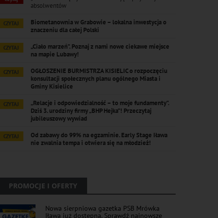
absolwentów
Biometanownia w Grabowie – lokalna inwestycja o
CZYTAJ
znaczeniu dla całej Polski
„Ciało marzeń”. Poznaj z nami nowe ciekawe miejsce
CZYTAJ
na mapie Lubawy!
OGŁOSZENIE BURMISTRZA KISIELIC o rozpoczęciu
CZYTAJ
konsultacji społecznych planu ogólnego Miasta i
Gminy Kisielice
„Relacje i odpowiedzialność – to moje fundamenty”.
CZYTAJ
Dziś 3. urodziny firmy „BHP Hejka”! Przeczytaj
jubileuszowy wywiad
Od zabawy do 99% na egzaminie. Early Stage Iława
CZYTAJ
nie zwalnia tempa i otwiera się na młodzież!
PROMOCJE I OFERTY
Nowa sierpniowa gazetka PSB Mrówka
Iława już dostępna. Sprawdź najnowsze