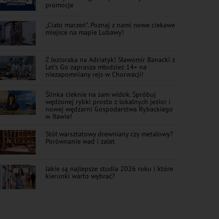
promocje
„Ciało marzeń”. Poznaj z nami nowe ciekawe
miejsce na mapie Lubawy!
Z Jezioraka na Adriatyk! Sławomir Banacki z
Let's Go zaprasza młodzież 14+ na
niezapomniany rejs w Chorwacji!
Ślinka cieknie na sam widok. Spróbuj
wędzonej rybki prosto z lokalnych jezior i
nowej wędzarni Gospodarstwa Rybackiego
w Iławie!
Stół warsztatowy drewniany czy metalowy?
Porównanie wad i zalet
Jakie są najlepsze studia 2026 roku i które
kierunki warto wybrać?