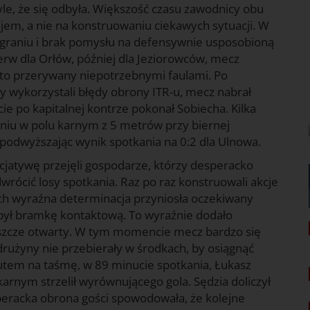
le, że się odbyła. Większość czasu zawodnicy obu
jem, a nie na konstruowaniu ciekawych sytuacji. W
zegraniu i brak pomysłu na defensywnie usposobioną
erw dla Orłów, później dla Jeziorowców, mecz
ęsto przerywany niepotrzebnymi faulami. Po
zy wykorzystali błędy obrony ITR-u, mecz nabrał
e po kapitalnej kontrze pokonał Sobiecha. Kilka
zaniu w polu karnym z 5 metrów przy biernej
podwyższając wynik spotkania na 0:2 dla Ulnowa.
cjatywę przejęli gospodarze, którzy desperacko
wrócić losy spotkania. Raz po raz konstruowali akcje
h wyraźna determinacja przyniosła oczekiwany
był bramkę kontaktową. To wyraźnie dodało
jeszcze otwarty. W tym momencie mecz bardzo się
 drużyny nie przebierały w środkach, by osiągnąć
Rzutem na taśmę, w 89 minucie spotkania, Łukasz
rnym strzelił wyrównującego gola. Sędzia doliczył
peracka obrona gości spowodowała, że kolejne