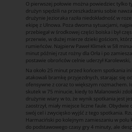
O pierwszej połowie można powiedziec tylko ty
drużyn spędzili na przeszkadzaniu sobie nawza
drużynie Jezioraka raziła niedokładność w ro
ekipę z Ulnowa. Poza dwoma sytuacjami, najpi
przebiegał w środkowej części boiska i był cz
przerwie, w dużej mierze dzieki gościom, któr
rumieńców. Najpierw Paweł Klimek w 58 minuci
minut później rzut rożny dla Orła i po zamies
postawie obrońców celnie uderzył Karolewski, 
Na około 25 minut przed końcem spotkania ini
atakowali bramkę przyjezdnych, starając się od
ofensywne z coraz to większym rozmachem. Ic
skutek w 75 minucie, kiedy to Malanowski zdo
drużynie wiary w to, że wynik spotkania jest 
zaostrzył, miały miejsce liczne faule. Obydwie
swój cel i zwycięsko wyjść z tego spotkania. 
Harmaciński po kolejnym zamieszaniu w polu ka
do podstawowego czasy gry 4 minuty, ale des