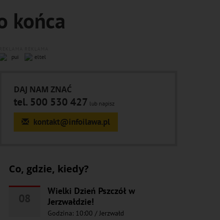
do końca
REKLAMA
REKLAMA
DAJ NAM ZNAĆ
tel. 500 530 427
lub napisz
kontakt@infoilawa.pl
Co, gdzie, kiedy?
Wielki Dzień Pszczół w
08
Jerzwałdzie!
Godzina: 10:00
/
Jerzwałd