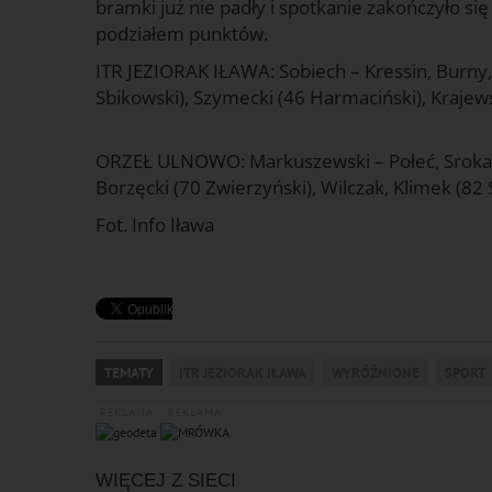
bramki już nie padły i spotkanie zakończyło si
podziałem punktów.
ITR JEZIORAK IŁAWA: Sobiech – Kressin, Burny, 
Sbikowski), Szymecki (46 Harmaciński), Krajews
ORZEŁ ULNOWO: Markuszewski – Połeć, Sroka, Ka
Borzęcki (70 Zwierzyński), Wilczak, Klimek (82 
Fot. Info Iława
TEMATY
ITR JEZIORAK IŁAWA
WYRÓŻNIONE
SPORT
REKLAMA
REKLAMA