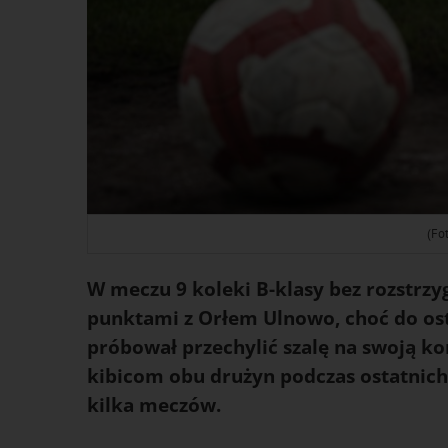
(Fot
W meczu 9 koleki B-klasy bez rozstrzygn
punktami z Orłem Ulnowo, choć do os
próbował przechylić szalę na swoją ko
kibicom obu drużyn podczas ostatnich
kilka meczów.