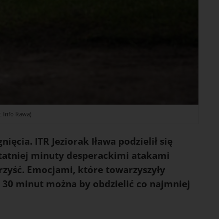
. Info Iława)
ięcia. ITR Jeziorak Iława podzielił się
tatniej minuty desperackimi atakami
rzyść. Emocjami, które towarzyszyły
 30 minut można by obdzielić co najmniej