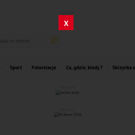
REKLAMA
X
a
Sport
Fotorelacje
Co, gdzie, kiedy ?
Skrzynka 
REKLAMA
REKLAMA