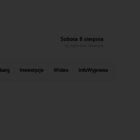
Sobota 8 sierpnia
Izy, Rajmunda, Seweryna
skarg
Inwestycje
Wideo
InfoWyprawa