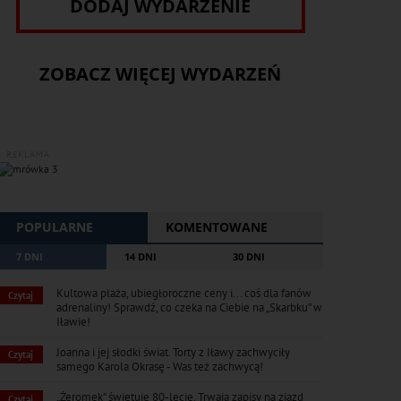
DODAJ WYDARZENIE
ZOBACZ WIĘCEJ WYDARZEŃ
REKLAMA
POPULARNE
KOMENTOWANE
7 DNI
14 DNI
30 DNI
Kultowa plaża, ubiegłoroczne ceny i... coś dla fanów
Czytaj
adrenaliny! Sprawdź, co czeka na Ciebie na „Skarbku” w
Iławie!
Joanna i jej słodki świat. Torty z Iławy zachwyciły
Czytaj
samego Karola Okrasę - Was też zachwycą!
„Żeromek” świętuje 80-lecie. Trwają zapisy na zjazd
Czytaj