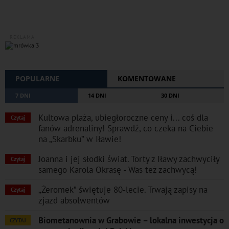
REKLAMA
POPULARNE
KOMENTOWANE
7 DNI
14 DNI
30 DNI
Kultowa plaża, ubiegłoroczne ceny i... coś dla
Czytaj
fanów adrenaliny! Sprawdź, co czeka na Ciebie
na „Skarbku” w Iławie!
Joanna i jej słodki świat. Torty z Iławy zachwyciły
Czytaj
samego Karola Okrasę - Was też zachwycą!
„Żeromek” świętuje 80-lecie. Trwają zapisy na
Czytaj
zjazd absolwentów
Biometanownia w Grabowie – lokalna inwestycja o
CZYTAJ