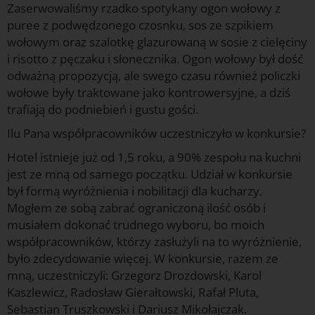
Zaserwowaliśmy rzadko spotykany ogon wołowy z
puree z podwędzonego czosnku, sos ze szpikiem
wołowym oraz szalotkę glazurowaną w sosie z cielęciny
i risotto z pęczaku i słonecznika. Ogon wołowy był dość
odważną propozycją, ale swego czasu również policzki
wołowe były traktowane jako kontrowersyjne, a dziś
trafiają do podniebień i gustu gości.
Ilu Pana współpracowników uczestniczyło w konkursie?
Hotel istnieje już od 1,5 roku, a 90% zespołu na kuchni
jest ze mną od samego początku. Udział w konkursie
był formą wyróżnienia i nobilitacji dla kucharzy.
Mogłem ze sobą zabrać ograniczoną ilość osób i
musiałem dokonać trudnego wyboru, bo moich
współpracowników, którzy zasłużyli na to wyróżnienie,
było zdecydowanie więcej. W konkursie, razem ze
mną, uczestniczyli: Grzegorz Drozdowski, Karol
Kaszlewicz, Radosław Gierałtowski, Rafał Pluta,
Sebastian Truszkowski i Dariusz Mikołajczak.