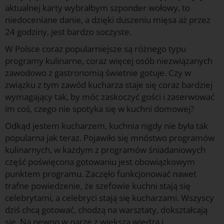
aktualnej karty wybrałbym szponder wołowy, to
niedoceniane danie, a dzięki duszeniu mięsa aż przez
24 godziny, jest bardzo soczyste.
W Polsce coraz popularniejsze są różnego typu
programy kulinarne, coraz więcej osób niezwiązanych
zawodowo z gastronomią świetnie gotuje. Czy w
związku z tym zawód kucharza staje się coraz bardziej
wymagający tak, by móc zaskoczyć gości i zaserwować
im coś, czego nie spotyka się w kuchni domowej?
Odkąd jestem kucharzem, kuchnia nigdy nie była tak
popularna jak teraz. Pojawiło się mnóstwo programów
kulinarnych, w każdym z programów śniadaniowych
część poświęcona gotowaniu jest obowiązkowym
punktem programu. Zaczęło funkcjonować nawet
trafne powiedzenie, że szefowie kuchni stają się
celebrytami, a celebryci stają się kucharzami. Wszyscy
dziś chcą gotować, chodzą na warsztaty, dokształcają
się. Na pewno w parze z większą wiedzą i