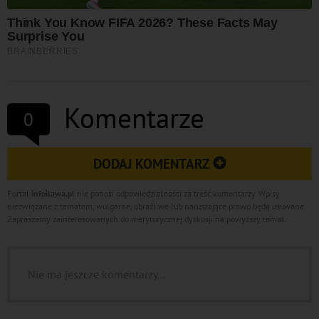
Komentarze
0
DODAJ KOMENTARZ
Portal
infoilawa.pl
nie ponosi odpowiedzialności za treść komentarzy. Wpisy
niezwiązane z tematem, wulgarne, obraźliwe lub naruszające prawo będą usuwane.
Zapraszamy zainteresowanych do merytorycznej dyskusji na powyższy temat.
Nie ma jeszcze komentarzy...