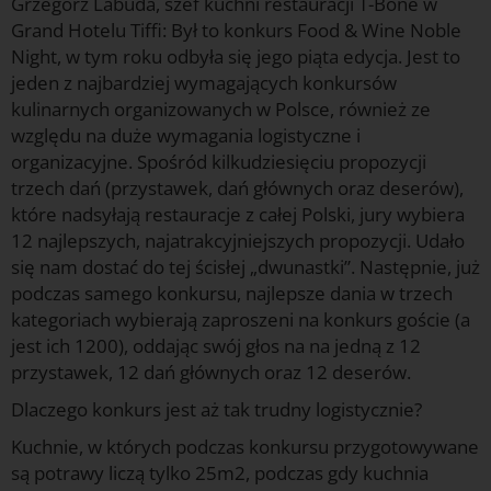
Grzegorz Labuda, szef kuchni restauracji T-Bone w
Grand Hotelu Tiffi: Był to konkurs Food & Wine Noble
Night, w tym roku odbyła się jego piąta edycja. Jest to
jeden z najbardziej wymagających konkursów
kulinarnych organizowanych w Polsce, również ze
względu na duże wymagania logistyczne i
organizacyjne. Spośród kilkudziesięciu propozycji
trzech dań (przystawek, dań głównych oraz deserów),
które nadsyłają restauracje z całej Polski, jury wybiera
12 najlepszych, najatrakcyjniejszych propozycji. Udało
się nam dostać do tej ścisłej „dwunastki”. Następnie, już
podczas samego konkursu, najlepsze dania w trzech
kategoriach wybierają zaproszeni na konkurs goście (a
jest ich 1200), oddając swój głos na na jedną z 12
przystawek, 12 dań głównych oraz 12 deserów.
Dlaczego konkurs jest aż tak trudny logistycznie?
Kuchnie, w których podczas konkursu przygotowywane
są potrawy liczą tylko 25m2, podczas gdy kuchnia