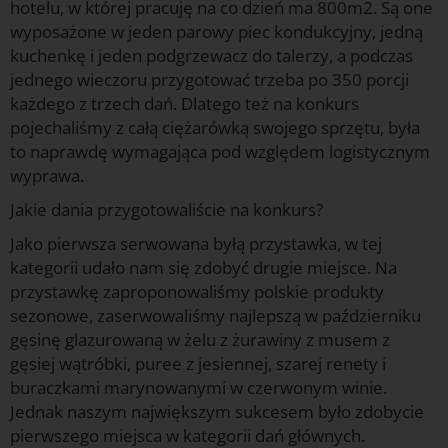
hotelu, w której pracuję na co dzień ma 800m2. Są one
wyposażone w jeden parowy piec kondukcyjny, jedną
kuchenkę i jeden podgrzewacz do talerzy, a podczas
jednego wieczoru przygotować trzeba po 350 porcji
każdego z trzech dań. Dlatego też na konkurs
pojechaliśmy z całą ciężarówką swojego sprzętu, była
to naprawdę wymagająca pod względem logistycznym
wyprawa.
Jakie dania przygotowaliście na konkurs?
Jako pierwsza serwowana byłą przystawka, w tej
kategorii udało nam się zdobyć drugie miejsce. Na
przystawkę zaproponowaliśmy polskie produkty
sezonowe, zaserwowaliśmy najlepszą w październiku
gęsinę glazurowaną w żelu z żurawiny z musem z
gęsiej wątróbki, puree z jesiennej, szarej renety i
buraczkami marynowanymi w czerwonym winie.
Jednak naszym największym sukcesem było zdobycie
pierwszego miejsca w kategorii dań głównych.