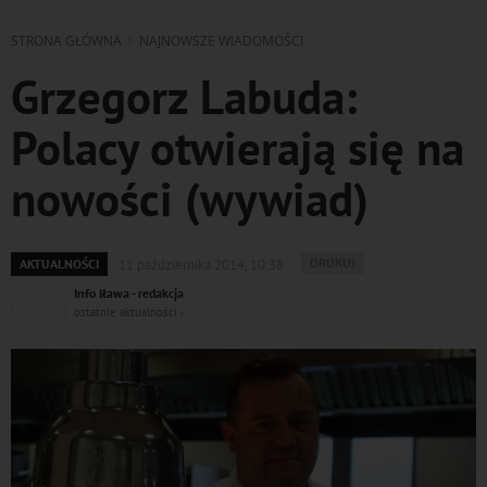
STRONA GŁÓWNA
NAJNOWSZE WIADOMOŚCI
Grzegorz Labuda:
Polacy otwierają się na
nowości (wywiad)
WYDRUKUJ
DRUKUJ
AKTUALNOŚCI
11 października 2014, 10:38
PODSTRONĘ
Info Iława - redakcja
DO
ostatnie aktualności ‹