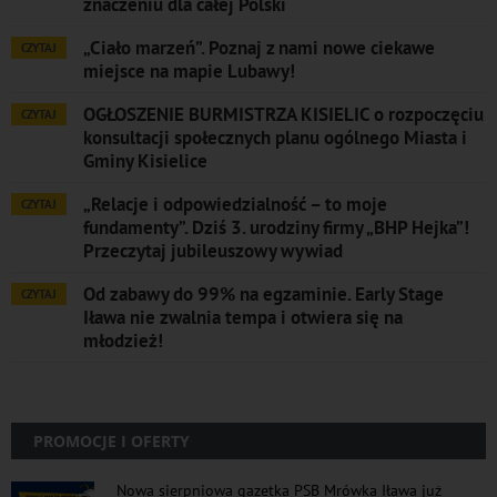
znaczeniu dla całej Polski
„Ciało marzeń”. Poznaj z nami nowe ciekawe
CZYTAJ
miejsce na mapie Lubawy!
OGŁOSZENIE BURMISTRZA KISIELIC o rozpoczęciu
CZYTAJ
konsultacji społecznych planu ogólnego Miasta i
Gminy Kisielice
„Relacje i odpowiedzialność – to moje
CZYTAJ
fundamenty”. Dziś 3. urodziny firmy „BHP Hejka”!
Przeczytaj jubileuszowy wywiad
Od zabawy do 99% na egzaminie. Early Stage
CZYTAJ
Iława nie zwalnia tempa i otwiera się na
młodzież!
PROMOCJE I OFERTY
Nowa sierpniowa gazetka PSB Mrówka Iława już