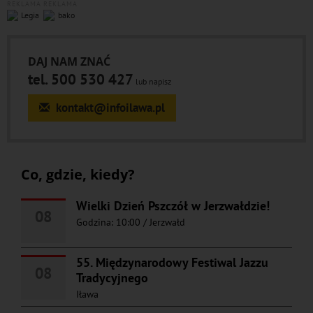
REKLAMA
REKLAMA
DAJ NAM ZNAĆ
tel. 500 530 427
lub napisz
kontakt@infoilawa.pl
Co, gdzie, kiedy?
Wielki Dzień Pszczół w Jerzwałdzie!
08
Godzina: 10:00
/
Jerzwałd
55. Międzynarodowy Festiwal Jazzu
08
Tradycyjnego
Iława