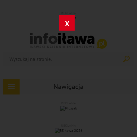
REKLAMA
X
Nawigacja
Rozwiń
nawigację
REKLAMA
REKLAMA