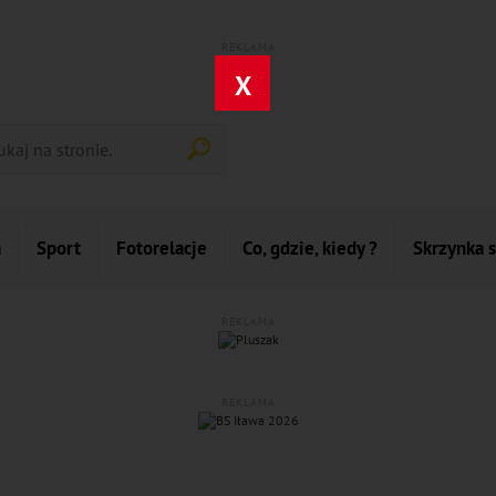
REKLAMA
X
a
Sport
Fotorelacje
Co, gdzie, kiedy ?
Skrzynka 
REKLAMA
REKLAMA