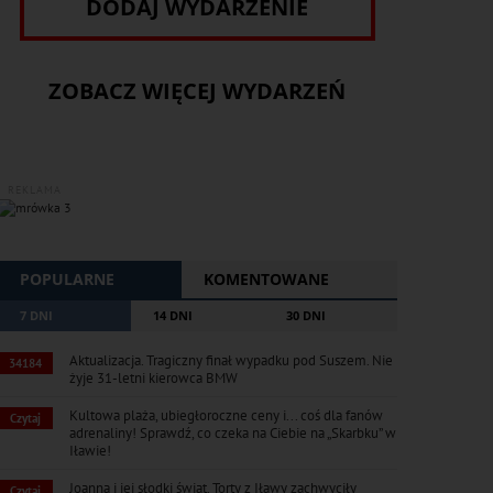
DODAJ WYDARZENIE
ZOBACZ WIĘCEJ WYDARZEŃ
REKLAMA
POPULARNE
KOMENTOWANE
7 DNI
14 DNI
30 DNI
Aktualizacja. Tragiczny finał wypadku pod Suszem. Nie
34184
żyje 31-letni kierowca BMW
Kultowa plaża, ubiegłoroczne ceny i... coś dla fanów
Czytaj
adrenaliny! Sprawdź, co czeka na Ciebie na „Skarbku” w
Iławie!
Joanna i jej słodki świat. Torty z Iławy zachwyciły
Czytaj