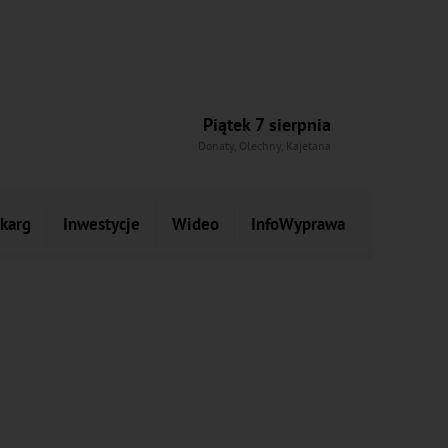
Piątek 7 sierpnia
Donaty, Olechny, Kajetana
skarg
Inwestycje
Wideo
InfoWyprawa