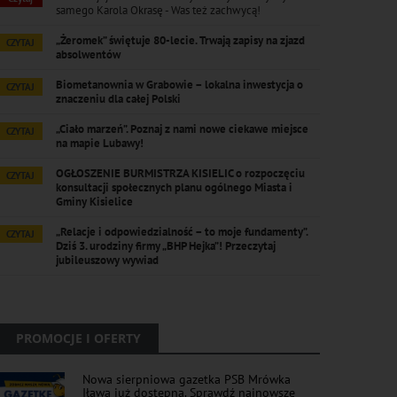
samego Karola Okrasę - Was też zachwycą!
„Żeromek” świętuje 80-lecie. Trwają zapisy na zjazd
CZYTAJ
absolwentów
Biometanownia w Grabowie – lokalna inwestycja o
CZYTAJ
znaczeniu dla całej Polski
„Ciało marzeń”. Poznaj z nami nowe ciekawe miejsce
CZYTAJ
na mapie Lubawy!
OGŁOSZENIE BURMISTRZA KISIELIC o rozpoczęciu
CZYTAJ
konsultacji społecznych planu ogólnego Miasta i
Gminy Kisielice
„Relacje i odpowiedzialność – to moje fundamenty”.
CZYTAJ
Dziś 3. urodziny firmy „BHP Hejka”! Przeczytaj
jubileuszowy wywiad
PROMOCJE I OFERTY
Nowa sierpniowa gazetka PSB Mrówka
Iława już dostępna. Sprawdź najnowsze