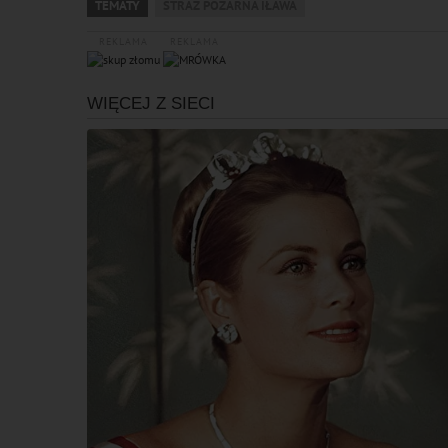
TEMATY
STRAŻ POŻARNA IŁAWA
REKLAMA
REKLAMA