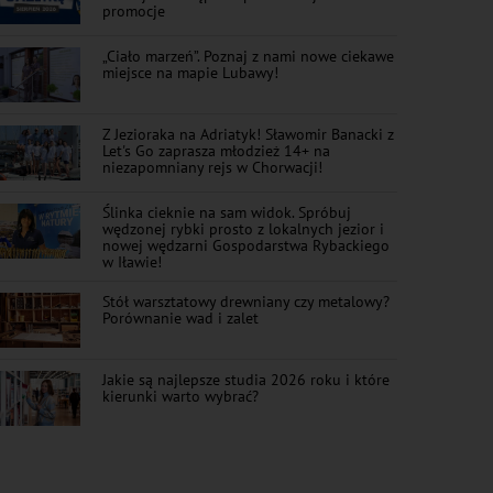
promocje
„Ciało marzeń”. Poznaj z nami nowe ciekawe
miejsce na mapie Lubawy!
Z Jezioraka na Adriatyk! Sławomir Banacki z
Let's Go zaprasza młodzież 14+ na
niezapomniany rejs w Chorwacji!
Ślinka cieknie na sam widok. Spróbuj
wędzonej rybki prosto z lokalnych jezior i
nowej wędzarni Gospodarstwa Rybackiego
w Iławie!
Stół warsztatowy drewniany czy metalowy?
Porównanie wad i zalet
Jakie są najlepsze studia 2026 roku i które
kierunki warto wybrać?