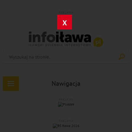
REKLAMA
X
Nawigacja
Rozwiń
nawigację
REKLAMA
REKLAMA