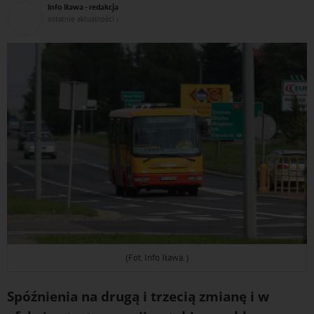
Info Iława - redakcja
DO
ostatnie aktualności ‹
(Fot. Info Iława. )
Spóźnienia na drugą i trzecią zmianę i w