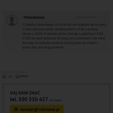
1
~Mieszkanka
ponad rok temu
Z Osiedla Lubawskiego na 10.00 też nie dojedzie się do pracy,
w roku szkolnym jeden autobus jedzie o 9.00, a kolejny
równo o 10.00. W okresie letnim pracuję w godzinach 9.00-
17.00 nie mam autobusu do pracy, ani z powrotem. Nie wiem
dla kogo te rozkłady, autobusy jeżdżą jeden po drugim i
puste, albo jest długa przerwa.
REKLAMA
REKLAMA
DAJ NAM ZNAĆ
tel. 500 530 427
lub napisz
kontakt@infoilawa.pl