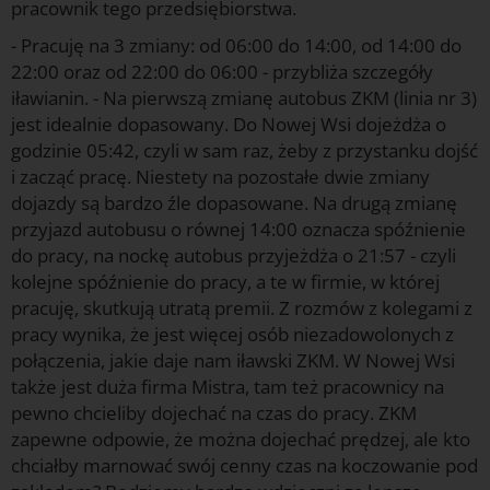
pracownik tego przedsiębiorstwa.
- Pracuję na 3 zmiany: od 06:00 do 14:00, od 14:00 do
22:00 oraz od 22:00 do 06:00 - przybliża szczegóły
iławianin. - Na pierwszą zmianę autobus ZKM (linia nr 3)
jest idealnie dopasowany. Do Nowej Wsi dojeżdża o
godzinie 05:42, czyli w sam raz, żeby z przystanku dojść
i zacząć pracę. Niestety na pozostałe dwie zmiany
dojazdy są bardzo źle dopasowane. Na drugą zmianę
przyjazd autobusu o równej 14:00 oznacza spóźnienie
do pracy, na nockę autobus przyjeżdża o 21:57 - czyli
kolejne spóźnienie do pracy, a te w firmie, w której
pracuję, skutkują utratą premii. Z rozmów z kolegami z
pracy wynika, że jest więcej osób niezadowolonych z
połączenia, jakie daje nam iławski ZKM. W Nowej Wsi
także jest duża firma Mistra, tam też pracownicy na
pewno chcieliby dojechać na czas do pracy. ZKM
zapewne odpowie, że można dojechać prędzej, ale kto
chciałby marnować swój cenny czas na koczowanie pod