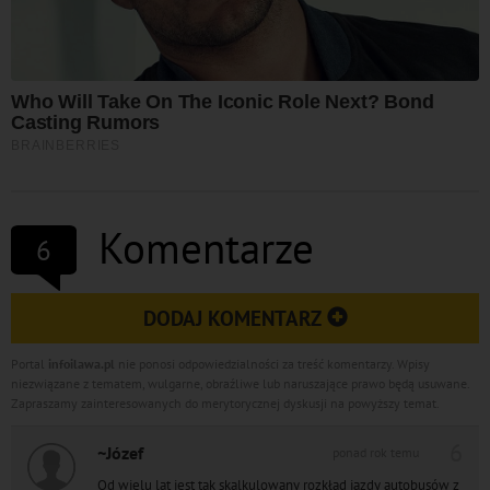
Komentarze
6
DODAJ KOMENTARZ
Portal
infoilawa.pl
nie ponosi odpowiedzialności za treść komentarzy. Wpisy
niezwiązane z tematem, wulgarne, obraźliwe lub naruszające prawo będą usuwane.
Zapraszamy zainteresowanych do merytorycznej dyskusji na powyższy temat.
6
~Józef
ponad rok temu
Od wielu lat jest tak skalkulowany rozkład jazdy autobusów z