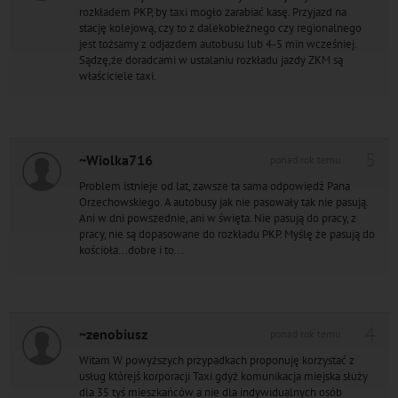
rozkładem PKP, by taxi mogło zarabiać kasę. Przyjazd na
stację kolejową, czy to z dalekobieżnego czy regionalnego
jest tożsamy z odjazdem autobusu lub 4-5 min wcześniej.
Sądzę,że doradcami w ustalaniu rozkładu jazdy ZKM są
właściciele taxi.
5
~Wiolka716
ponad rok temu
Problem istnieje od lat, zawsze ta sama odpowiedź Pana
Orzechowskiego. A autobusy jak nie pasowały tak nie pasują.
Ani w dni powszednie, ani w święta. Nie pasują do pracy, z
pracy, nie są dopasowane do rozkładu PKP. Myślę że pasują do
kościoła...dobre i to...
4
~zenobiusz
ponad rok temu
Witam W powyższych przypadkach proponuję korzystać z
usług którejś korporacji Taxi gdyż komunikacja miejska służy
dla 35 tyś mieszkańców a nie dla indywidualnych osób