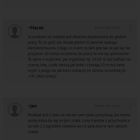
3
~Marek
ponad rok temu
Ja uważam że rozkład jest idealnie dopasowany do godzin
pracy. To że gość nie dostał premii to pewnie zasługa
kierownictwa bo z tego co wiem to tam jest tak że jak się nie
przyjdzie 10 minut wcześniej do pracy to ma się spóźnienie!
To samo z wyjściem, jak wyjdziesz np: 14:05 to też trafiasz na
czarną listę. Ludki siedzą jak kołki i czekają 10 minut żeby
wyjść z progu bo jak kiero zobaczy że idziesz wcześniej to
-5%. Obóz pracy!
2
~jan
ponad rok temu
Rozkład jest z roku na rok ten sam tylko przepisują ,bo niema
osoby która by się na tym znała. Linia 4 jedzie z przychodni a
za nim 2 z ogrodów ciekawe po co jadą dwa w tym samym
czasie.