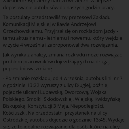
zakładem? Będziemy bardzo wdzięczni za lepsze
dopasowanie autobusów do naszych godzin pracy.
Te postulaty przedstawiliśmy prezesowi Zakładu
Komunikacji Miejskiej w Iławie Andrzejowi
Orzechowskiemu. Przyjrzał się on rozkładom jazdy -
temu aktualnemu - letniemu i nowemu, który wejdzie
w życie 4 września i zaproponował dwa rozwiązania.
Jak wynika z analizy, zmiana rozkładu może rozwiązać
problem pracowników dojeżdżających na drugą,
popołudniową zmianę.
- Po zmianie rozkładu, od 4 września, autobus linii nr 7
o godzinie 13:22 wyruszy z ulicy Długiej, później
pojedzie ulicami Lubawską, Dworcową, Wojska
Polskiego, Smolki, Skłodowskiej, Wiejską, Kwidzyńską,
Biskupską, Konstytucji 3 Maja, Niepodległości,
Kościuszki. Na przedostatni przystanek na ulicy
Ostródzkiej autobus dojedzie o godzinie 13:45. Wydaje
się, że to idealne rozwiązanie dla osób, które na ulicy