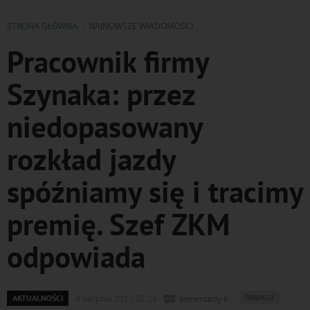
STRONA GŁÓWNA
NAJNOWSZE WIADOMOŚCI
Pracownik firmy
Szynaka: przez
niedopasowany
rozkład jazdy
spóźniamy się i tracimy
premię. Szef ZKM
odpowiada
WYDRUKUJ
DRUKUJ
AKTUALNOŚCI
4 sierpnia 2017, 05:26
komentarzy 6
PODSTRONĘ