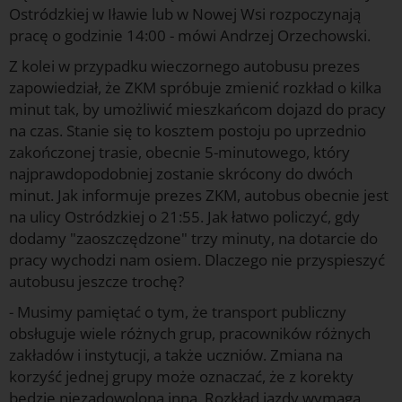
Ostródzkiej w Iławie lub w Nowej Wsi rozpoczynają
pracę o godzinie 14:00 - mówi Andrzej Orzechowski.
Z kolei w przypadku wieczornego autobusu prezes
zapowiedział, że ZKM spróbuje zmienić rozkład o kilka
minut tak, by umożliwić mieszkańcom dojazd do pracy
na czas. Stanie się to kosztem postoju po uprzednio
zakończonej trasie, obecnie 5-minutowego, który
najprawdopodobniej zostanie skrócony do dwóch
minut. Jak informuje prezes ZKM, autobus obecnie jest
na ulicy Ostródzkiej o 21:55. Jak łatwo policzyć, gdy
dodamy "zaoszczędzone" trzy minuty, na dotarcie do
pracy wychodzi nam osiem. Dlaczego nie przyspieszyć
autobusu jeszcze trochę?
- Musimy pamiętać o tym, że transport publiczny
obsługuje wiele różnych grup, pracowników różnych
zakładów i instytucji, a także uczniów. Zmiana na
korzyść jednej grupy może oznaczać, że z korekty
będzie niezadowolona inna. Rozkład jazdy wymaga