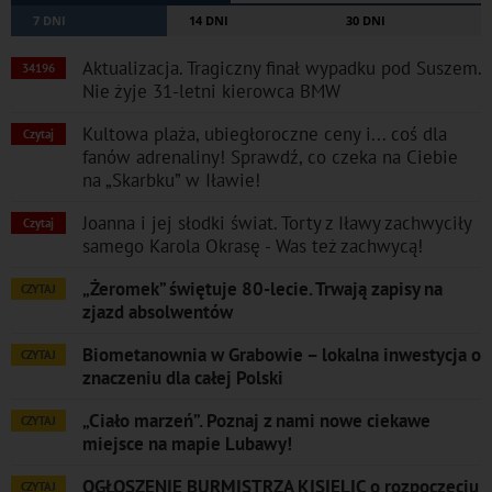
7 DNI
14 DNI
30 DNI
Aktualizacja. Tragiczny finał wypadku pod Suszem.
34196
Nie żyje 31-letni kierowca BMW
Kultowa plaża, ubiegłoroczne ceny i... coś dla
Czytaj
fanów adrenaliny! Sprawdź, co czeka na Ciebie
na „Skarbku” w Iławie!
Joanna i jej słodki świat. Torty z Iławy zachwyciły
Czytaj
samego Karola Okrasę - Was też zachwycą!
„Żeromek” świętuje 80-lecie. Trwają zapisy na
CZYTAJ
zjazd absolwentów
Biometanownia w Grabowie – lokalna inwestycja o
CZYTAJ
znaczeniu dla całej Polski
„Ciało marzeń”. Poznaj z nami nowe ciekawe
CZYTAJ
miejsce na mapie Lubawy!
OGŁOSZENIE BURMISTRZA KISIELIC o rozpoczęciu
CZYTAJ