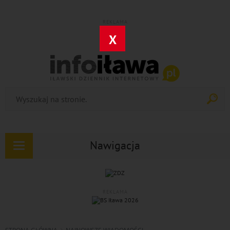
REKLAMA
X
Nawigacja
Rozwiń
nawigację
REKLAMA