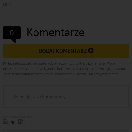
Komentarze
0
DODAJ KOMENTARZ
Portal
infoilawa.pl
nie ponosi odpowiedzialności za treść komentarzy. Wpisy
niezwiązane z tematem, wulgarne, obraźliwe lub naruszające prawo będą usuwane.
Zapraszamy zainteresowanych do merytorycznej dyskusji na powyższy temat.
Nie ma jeszcze komentarzy...
REKLAMA
REKLAMA