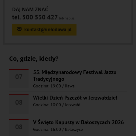
DAJ NAM ZNAĆ
tel. 500 530 427
lub napisz
kontakt@infoilawa.pl
Co, gdzie, kiedy?
55. Międzynarodowy Festiwal Jazzu
07
Tradycyjnego
Godzina: 19:00
/
Iława
Wielki Dzień Pszczół w Jerzwałdzie!
08
Godzina: 10:00
/
Jerzwałd
V Święto Kapusty w Bałoszycach 2026
08
Godzina: 16:00
/
Bałoszyce