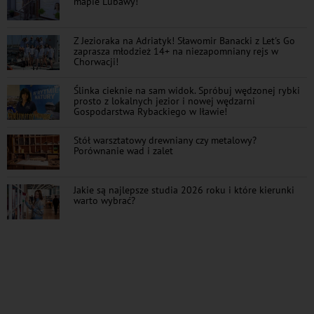
mapie Lubawy!
Z Jezioraka na Adriatyk! Sławomir Banacki z Let's Go
zaprasza młodzież 14+ na niezapomniany rejs w
Chorwacji!
Ślinka cieknie na sam widok. Spróbuj wędzonej rybki
prosto z lokalnych jezior i nowej wędzarni
Gospodarstwa Rybackiego w Iławie!
Stół warsztatowy drewniany czy metalowy?
Porównanie wad i zalet
Jakie są najlepsze studia 2026 roku i które kierunki
warto wybrać?