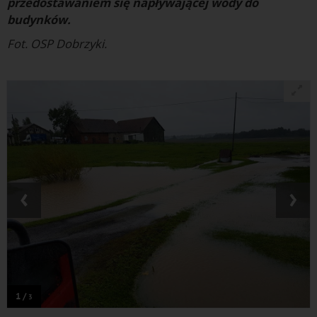
przedostawaniem się napływającej wody do
budynków.
Fot. OSP Dobrzyki.
‹
›
1 /
3