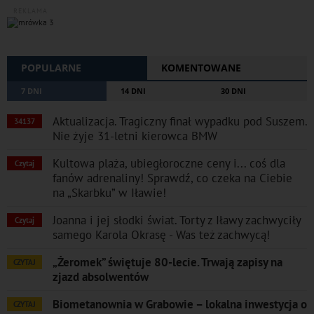
REKLAMA
POPULARNE
KOMENTOWANE
7 DNI
14 DNI
30 DNI
Aktualizacja. Tragiczny finał wypadku pod Suszem.
34137
Nie żyje 31-letni kierowca BMW
Kultowa plaża, ubiegłoroczne ceny i... coś dla
Czytaj
fanów adrenaliny! Sprawdź, co czeka na Ciebie
na „Skarbku” w Iławie!
Joanna i jej słodki świat. Torty z Iławy zachwyciły
Czytaj
samego Karola Okrasę - Was też zachwycą!
„Żeromek” świętuje 80-lecie. Trwają zapisy na
CZYTAJ
zjazd absolwentów
Biometanownia w Grabowie – lokalna inwestycja o
CZYTAJ