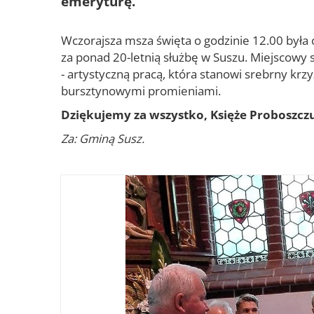
emeryturę.
Wczorajsza msza święta o godzinie 12.00 była 
za ponad 20-letnią służbę w Suszu. Miejscow
- artystyczną pracą, która stanowi srebrny krzy
bursztynowymi promieniami.
Dziękujemy za wszystko, Księże Proboszcz
Za: Gminą Susz.