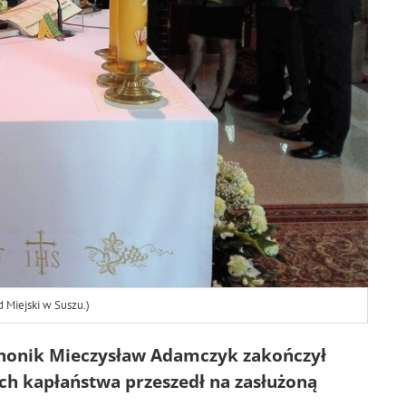
d Miejski w Suszu.)
kanonik Mieczysław Adamczyk zakończył
ach kapłaństwa przeszedł na zasłużoną