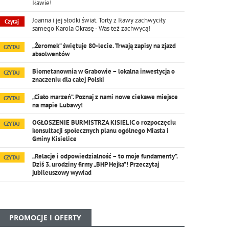
Iławie!
Joanna i jej słodki świat. Torty z Iławy zachwyciły
Czytaj
samego Karola Okrasę - Was też zachwycą!
„Żeromek” świętuje 80-lecie. Trwają zapisy na zjazd
CZYTAJ
absolwentów
Biometanownia w Grabowie – lokalna inwestycja o
CZYTAJ
znaczeniu dla całej Polski
„Ciało marzeń”. Poznaj z nami nowe ciekawe miejsce
CZYTAJ
na mapie Lubawy!
OGŁOSZENIE BURMISTRZA KISIELIC o rozpoczęciu
CZYTAJ
konsultacji społecznych planu ogólnego Miasta i
Gminy Kisielice
„Relacje i odpowiedzialność – to moje fundamenty”.
CZYTAJ
Dziś 3. urodziny firmy „BHP Hejka”! Przeczytaj
jubileuszowy wywiad
PROMOCJE I OFERTY