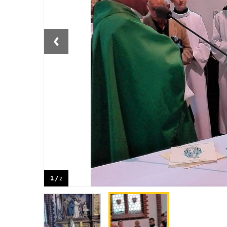
‹
1 /
2