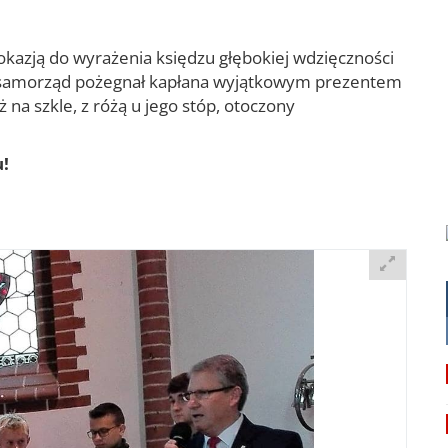
okazją do wyrażenia księdzu głębokiej wdzięczności
y samorząd pożegnał kapłana wyjątkowym prezentem
ż na szkle, z różą u jego stóp, otoczony
u!