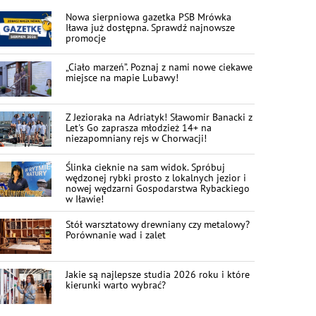
Nowa sierpniowa gazetka PSB Mrówka
Iława już dostępna. Sprawdź najnowsze
promocje
„Ciało marzeń”. Poznaj z nami nowe ciekawe
miejsce na mapie Lubawy!
Z Jezioraka na Adriatyk! Sławomir Banacki z
Let's Go zaprasza młodzież 14+ na
niezapomniany rejs w Chorwacji!
Ślinka cieknie na sam widok. Spróbuj
wędzonej rybki prosto z lokalnych jezior i
nowej wędzarni Gospodarstwa Rybackiego
w Iławie!
Stół warsztatowy drewniany czy metalowy?
Porównanie wad i zalet
Jakie są najlepsze studia 2026 roku i które
kierunki warto wybrać?