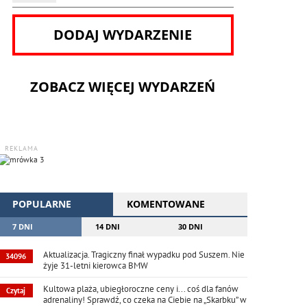
DODAJ WYDARZENIE
ZOBACZ WIĘCEJ WYDARZEŃ
REKLAMA
POPULARNE
KOMENTOWANE
7 DNI
14 DNI
30 DNI
Aktualizacja. Tragiczny finał wypadku pod Suszem. Nie
34096
żyje 31-letni kierowca BMW
Kultowa plaża, ubiegłoroczne ceny i... coś dla fanów
Czytaj
adrenaliny! Sprawdź, co czeka na Ciebie na „Skarbku” w