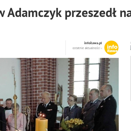
aw Adamczyk przeszedł n
infoilawa.pl
ostatnie aktualności ‹