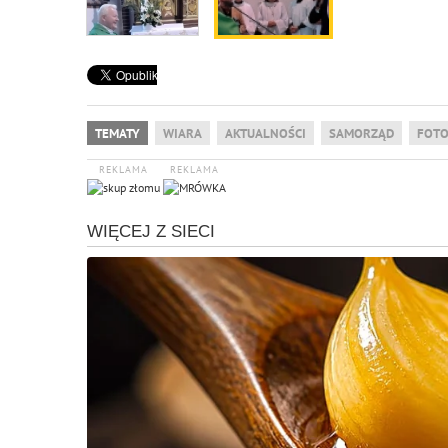
TEMATY
WIARA
AKTUALNOŚCI
SAMORZĄD
FOTO
REKLAMA
REKLAMA