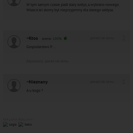
W tym samym czasie padł stary sołtys, a wybrano nowego.
Własciciel słomy był nieprzyjemny dla starego sołtysa.
2
~Ktos
ponad rok temu
ocena:
100%
Gospodarstwo P. ...
Edytowany: ponad rok temu
1
~Nieznany
ponad rok temu
A u kogo ?
REKLAMA
REKLAMA