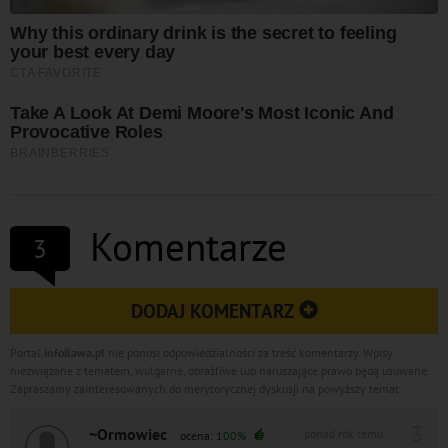
Komentarze
3
DODAJ KOMENTARZ
Portal
infoilawa.pl
nie ponosi odpowiedzialności za treść komentarzy. Wpisy
niezwiązane z tematem, wulgarne, obraźliwe lub naruszające prawo będą usuwane.
Zapraszamy zainteresowanych do merytorycznej dyskusji na powyższy temat.
3
~Ormowiec
ponad rok temu
ocena:
100%