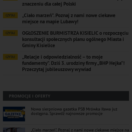
znaczeniu dla całej Polski
„Ciało marzeń”. Poznaj z nami nowe ciekawe
CZYTAJ
miejsce na mapie Lubawy!
OGŁOSZENIE BURMISTRZA KISIELIC o rozpoczęciu
CZYTAJ
konsultacji społecznych planu ogólnego Miasta i
Gminy Kisielice
„Relacje i odpowiedzialność – to moje
CZYTAJ
fundamenty”. Dziś 3. urodziny firmy „BHP Hejka”!
Przeczytaj jubileuszowy wywiad
PROMOCJE I OFERTY
Nowa sierpniowa gazetka PSB Mrówka Iława już
dostępna. Sprawdź najnowsze promocje
„Ciało marzeń”. Poznaj z nami nowe ciekawe miejsce na