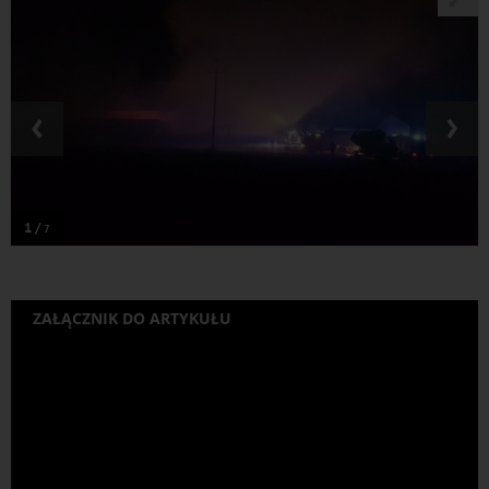
‹
›
1 /
7
ZAŁĄCZNIK DO ARTYKUŁU