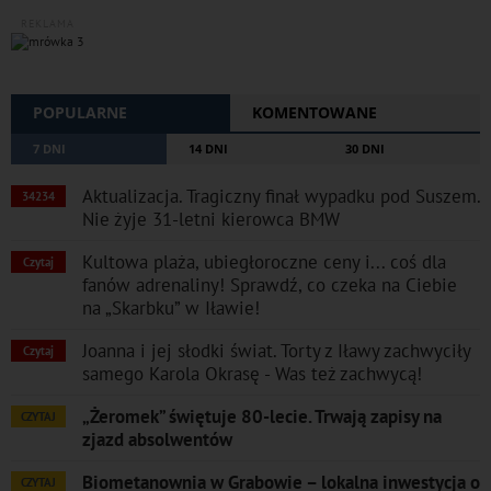
REKLAMA
POPULARNE
KOMENTOWANE
7 DNI
14 DNI
30 DNI
Aktualizacja. Tragiczny finał wypadku pod Suszem.
34234
Nie żyje 31-letni kierowca BMW
Kultowa plaża, ubiegłoroczne ceny i... coś dla
Czytaj
fanów adrenaliny! Sprawdź, co czeka na Ciebie
na „Skarbku” w Iławie!
Joanna i jej słodki świat. Torty z Iławy zachwyciły
Czytaj
samego Karola Okrasę - Was też zachwycą!
„Żeromek” świętuje 80-lecie. Trwają zapisy na
CZYTAJ
zjazd absolwentów
Biometanownia w Grabowie – lokalna inwestycja o
CZYTAJ