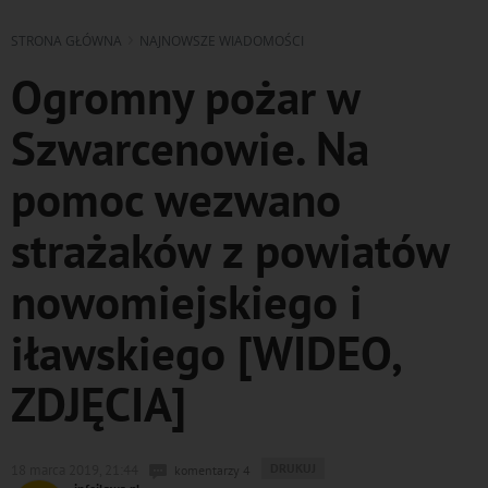
STRONA GŁÓWNA
NAJNOWSZE WIADOMOŚCI
Ogromny pożar w
Szwarcenowie. Na
pomoc wezwano
strażaków z powiatów
nowomiejskiego i
iławskiego [WIDEO,
ZDJĘCIA]
WYDRUKUJ
DRUKUJ
18 marca 2019, 21:44
komentarzy 4
PODSTRONĘ