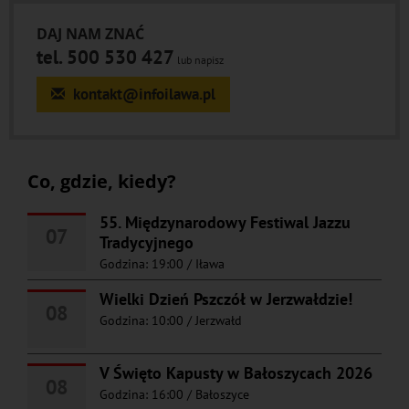
DAJ NAM ZNAĆ
tel. 500 530 427
lub napisz
kontakt@infoilawa.pl
Co, gdzie, kiedy?
55. Międzynarodowy Festiwal Jazzu
07
Tradycyjnego
Godzina: 19:00
/
Iława
Wielki Dzień Pszczół w Jerzwałdzie!
08
Godzina: 10:00
/
Jerzwałd
V Święto Kapusty w Bałoszycach 2026
08
Godzina: 16:00
/
Bałoszyce