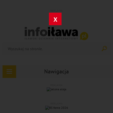
REKLAMA
X
Nawigacja
Rozwiń
nawigację
REKLAMA
REKLAMA