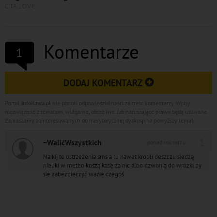
Komentarze
1
DODAJ KOMENTARZ
Portal
infoilawa.pl
nie ponosi odpowiedzialności za treść komentarzy. Wpisy
niezwiązane z tematem, wulgarne, obraźliwe lub naruszające prawo będą usuwane.
Zapraszamy zainteresowanych do merytorycznej dyskusji na powyższy temat.
1
~WalićWszystkich
ponad rok temu
Na kij te ostrzeżenia sms a tu nawet kropli deszczu siedzą
nieuki w meteo koszą kasę za nic albo dzwonią do wróżki by
sie zabezpieczyć wazie czegoś