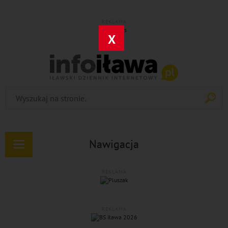
REKLAMA
X
Nawigacja
Rozwiń
nawigację
REKLAMA
REKLAMA