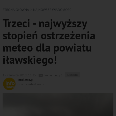
STRONA GŁÓWNA
NAJNOWSZE WIADOMOŚCI
Trzeci - najwyższy
stopień ostrzeżenia
meteo dla powiatu
iławskiego!
WYDRUKUJ
DRUKUJ
15 czerwca 2019, 15:25
komentarzy 1
PODSTRONĘ
infoilawa.pl
DO
ostatnie aktualności ‹