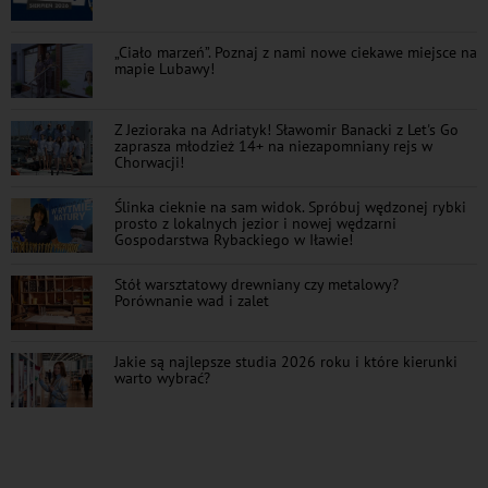
„Ciało marzeń”. Poznaj z nami nowe ciekawe miejsce na
mapie Lubawy!
Z Jezioraka na Adriatyk! Sławomir Banacki z Let's Go
zaprasza młodzież 14+ na niezapomniany rejs w
Chorwacji!
Ślinka cieknie na sam widok. Spróbuj wędzonej rybki
prosto z lokalnych jezior i nowej wędzarni
Gospodarstwa Rybackiego w Iławie!
Stół warsztatowy drewniany czy metalowy?
Porównanie wad i zalet
Jakie są najlepsze studia 2026 roku i które kierunki
warto wybrać?