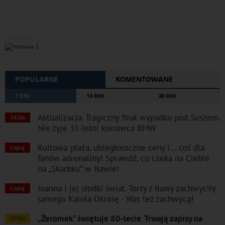
REKLAMA
POPULARNE
KOMENTOWANE
7 DNI
14 DNI
30 DNI
Aktualizacja. Tragiczny finał wypadku pod Suszem.
34206
Nie żyje 31-letni kierowca BMW
Kultowa plaża, ubiegłoroczne ceny i... coś dla
Czytaj
fanów adrenaliny! Sprawdź, co czeka na Ciebie
na „Skarbku” w Iławie!
Joanna i jej słodki świat. Torty z Iławy zachwyciły
Czytaj
samego Karola Okrasę - Was też zachwycą!
„Żeromek” świętuje 80-lecie. Trwają zapisy na
CZYTAJ