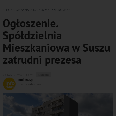
STRONA GŁÓWNA
NAJNOWSZE WIADOMOŚCI
Ogłoszenie.
Spółdzielnia
Mieszkaniowa w Suszu
zatrudni prezesa
WYDRUKUJ
DRUKUJ
22 lutego 2020, 12:22
PODSTRONĘ
infoilawa.pl
DO
ostatnie aktualności ‹