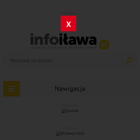
REKLAMA
X
Nawigacja
Rozwiń
nawigację
REKLAMA
REKLAMA