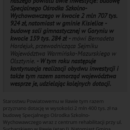
naszego powiatu dwie inwestycje: budowę
Specjalnego Ośrodka Szkolno-
Wychowawczego w kwocie 2 mln 707 tys.
924 zł, natomiast w gminie Kisielice -
budowę sali gimnastycznej w Goryniu w
kwocie 159 tys. 284 zł -
mówi Bernadeta
Hordejuk, przewodnicząca Sejmiku
Województwa Warmińsko-Mazurskiego w
Olsztynie.
- W tym roku następuje
kontynuacja realizacji obydwu inwestycji i
także tym razem samorząd województwa
wesprze je, udzielając kolejnych dotacji.
Starostwu Powiatowemu w Iławie tym razem
przyznano dotację w wysokości 2 mln 400 tys. zł na
budowę Specjalnego Ośrodka Szkolno-
Wychowawczego wraz z centrum rehabilitacji przy ul.
Sucharskiego w Iławie (etap I). Natomiast Gmina