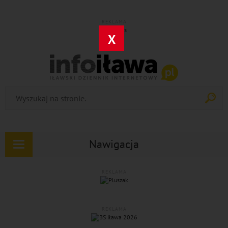
REKLAMA
X
Nawigacja
Rozwiń
nawigację
REKLAMA
REKLAMA