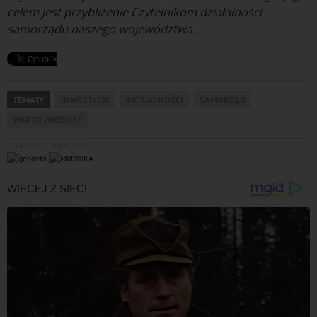
celem jest przybliżenie Czytelnikom działalności
samorządu naszego województwa.
TEMATY
INWESTYCJE
AKTUALNOŚCI
SAMORZĄD
WARTO WIEDZIEĆ
REKLAMA
REKLAMA