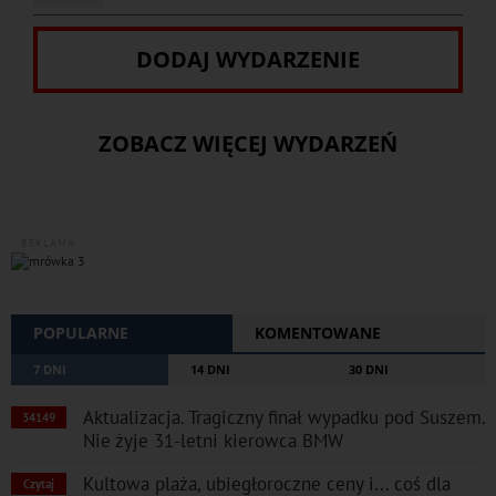
DODAJ WYDARZENIE
ZOBACZ WIĘCEJ WYDARZEŃ
REKLAMA
POPULARNE
KOMENTOWANE
7 DNI
14 DNI
30 DNI
Aktualizacja. Tragiczny finał wypadku pod Suszem.
34149
Nie żyje 31-letni kierowca BMW
Kultowa plaża, ubiegłoroczne ceny i... coś dla
Czytaj