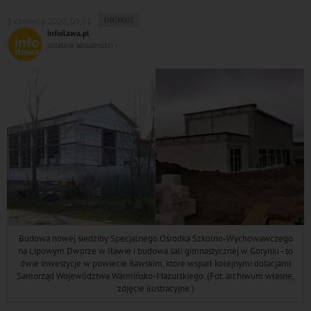
WYDRUKUJ
DRUKUJ
3 czerwca 2020, 09:51
PODSTRONĘ
infoilawa.pl
DO
ostatnie aktualności ‹
Budowa nowej siedziby Specjalnego Ośrodka Szkolno-Wychowawczego
na Lipowym Dworze w Iławie i budowa sali gimnastycznej w Goryniu - to
dwie inwestycje w powiecie iławskim, które wsparł kolejnymi dotacjami
Samorząd Województwa Warmińsko-Mazurskiego. (Fot. archiwum własne,
zdjęcie ilustracyjne.)