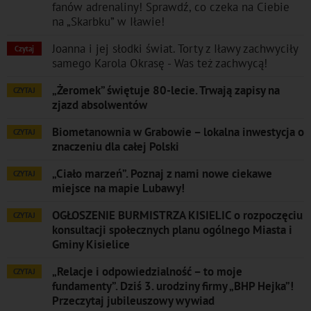
fanów adrenaliny! Sprawdź, co czeka na Ciebie
na „Skarbku” w Iławie!
Joanna i jej słodki świat. Torty z Iławy zachwyciły
Czytaj
samego Karola Okrasę - Was też zachwycą!
„Żeromek” świętuje 80-lecie. Trwają zapisy na
CZYTAJ
zjazd absolwentów
Biometanownia w Grabowie – lokalna inwestycja o
CZYTAJ
znaczeniu dla całej Polski
„Ciało marzeń”. Poznaj z nami nowe ciekawe
CZYTAJ
miejsce na mapie Lubawy!
OGŁOSZENIE BURMISTRZA KISIELIC o rozpoczęciu
CZYTAJ
konsultacji społecznych planu ogólnego Miasta i
Gminy Kisielice
„Relacje i odpowiedzialność – to moje
CZYTAJ
fundamenty”. Dziś 3. urodziny firmy „BHP Hejka”!
Przeczytaj jubileuszowy wywiad