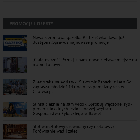
PROMOCJE I OFERTY
Nowa sierpniowa gazetka PSB Mrówka Iława już
dostępna. Sprawdź najnowsze promocje
„Ciało marzeń”. Poznaj z nami nowe ciekawe miejsce na
mapie Lubawy!
Z Jezioraka na Adriatyk! Sławomir Banacki z Let's Go
zaprasza młodzież 14+ na niezapomniany rejs w
Chorwacji!
Ślinka cieknie na sam widok. Spróbuj wędzonej rybki
prosto z lokalnych jezior i nowej wędzarni
Gospodarstwa Rybackiego w Iławie!
Stół warsztatowy drewniany czy metalowy?
Porównanie wad i zalet