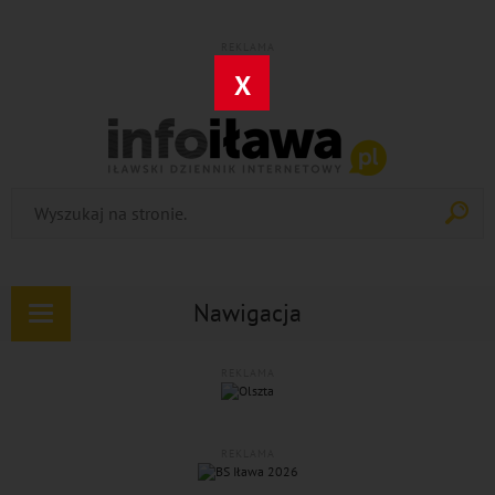
REKLAMA
X
Nawigacja
Rozwiń
nawigację
REKLAMA
REKLAMA