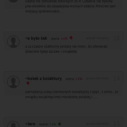
Gdyby nie zatrudniać krewnych, to w Lubawie nie byłoby
pracowników do obsadzenia wolnych etatów. Przecież tam
wszyscy spokrewnieni....
15
~a było tak
ponad rok temu
ocena:
14%
a za czasów platformy pinidzy nie mieli , bo oferowali
dzieciom tylko szczaw i mirabelki.
14
~bolek z kolektury
ponad rok temu
ocena:
18%
pamiętamy czasy czerwonych towarzyszy z pzpr , z ormo , ze
związku socjalistycznej młodzieży polskiej i .....
13
~Jaro
ponad rok temu
ocena:
74%