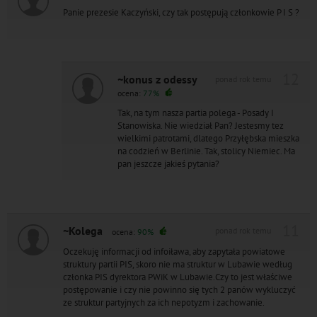
Panie prezesie Kaczyński, czy tak postępują członkowie P I S ?
12
~konus z odessy
ponad rok temu
ocena:
77%
Tak, na tym nasza partia polega - Posady I
Stanowiska. Nie wiedział Pan? Jestesmy tez
wielkimi patrotami, dlatego Przyłębska mieszka
na codzień w Berlinie. Tak, stolicy Niemiec. Ma
pan jeszcze jakieś pytania?
11
~Kolega
ponad rok temu
ocena:
90%
Oczekuję informacji od infoiława, aby zapytała powiatowe
struktury partii PIS, skoro nie ma struktur w Lubawie według
członka PIS dyrektora PWiK w Lubawie.Czy to jest właściwe
postępowanie i czy nie powinno się tych 2 panów wykluczyć
ze struktur partyjnych za ich nepotyzm i zachowanie.