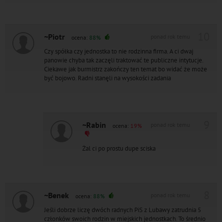
10
~Piotr
ponad rok temu
ocena:
88%
Czy spółka czy jednostka to nie rodzinna firma. A ci dwaj
panowie chyba tak zaczęli traktować te publiczne intytucje.
Ciekawe jak burmistrz zakończy ten temat bo widać że może
być bojowo. Radni stanęli na wysokości zadania
9
~Rabin
ponad rok temu
ocena:
19%
Żal ci po prostu dupe sciska
8
~Benek
ponad rok temu
ocena:
88%
Jeśli dobrze liczę dwóch radnych PiS z Lubawy zatrudnia 5
członków swoich rodzin w miejskich jednostkach. To średnio