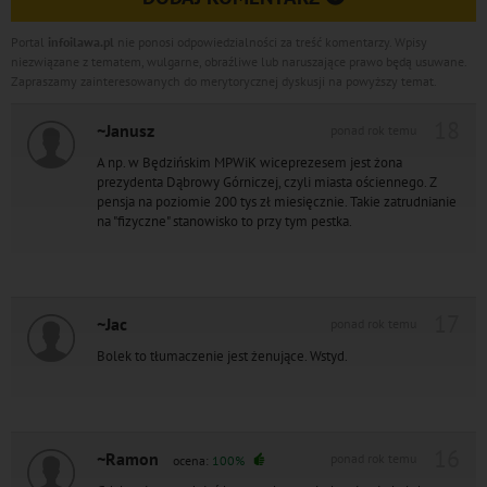
Portal
infoilawa.pl
nie ponosi odpowiedzialności za treść komentarzy. Wpisy
niezwiązane z tematem, wulgarne, obraźliwe lub naruszające prawo będą usuwane.
Zapraszamy zainteresowanych do merytorycznej dyskusji na powyższy temat.
18
~Janusz
ponad rok temu
A np. w Będzińskim MPWiK wiceprezesem jest żona
prezydenta Dąbrowy Górniczej, czyli miasta ościennego. Z
pensja na poziomie 200 tys zł miesięcznie. Takie zatrudnianie
na "fizyczne" stanowisko to przy tym pestka.
17
~Jac
ponad rok temu
Bolek to tłumaczenie jest żenujące. Wstyd.
16
~Ramon
ponad rok temu
ocena:
100%