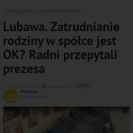
STRONA GŁÓWNA
NAJNOWSZE WIADOMOŚCI
Lubawa. Zatrudnianie
rodziny w spółce jest
OK? Radni przepytali
prezesa
WYDRUKUJ
DRUKUJ
15 lutego 2021, 11:10
komentarzy 18
PODSTRONĘ
infoilawa.pl
DO
ostatnie aktualności ‹