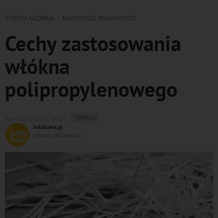
STRONA GŁÓWNA
NAJNOWSZE WIADOMOŚCI
Cechy zastosowania
włókna
polipropylenowego
WYDRUKUJ
DRUKUJ
5 września 2022, 14:17
PODSTRONĘ
infoilawa.pl
DO
ostatnie aktualności ‹