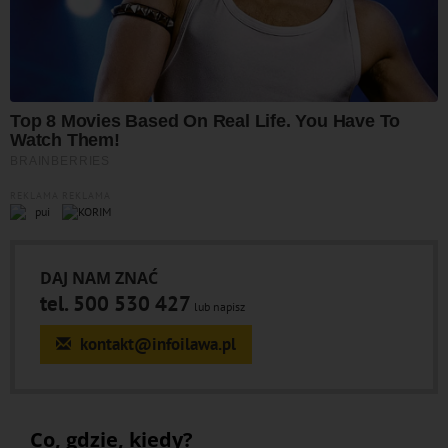
REKLAMA
REKLAMA
DAJ NAM ZNAĆ
tel. 500 530 427
lub napisz
kontakt@infoilawa.pl
Co, gdzie, kiedy?