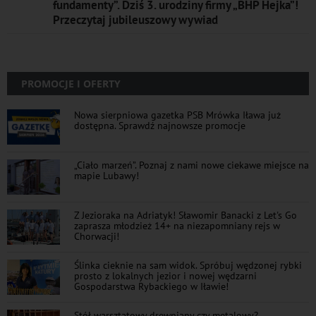
fundamenty”. Dziś 3. urodziny firmy „BHP Hejka”!
Przeczytaj jubileuszowy wywiad
PROMOCJE I OFERTY
Nowa sierpniowa gazetka PSB Mrówka Iława już
dostępna. Sprawdź najnowsze promocje
„Ciało marzeń”. Poznaj z nami nowe ciekawe miejsce na
mapie Lubawy!
Z Jezioraka na Adriatyk! Sławomir Banacki z Let's Go
zaprasza młodzież 14+ na niezapomniany rejs w
Chorwacji!
Ślinka cieknie na sam widok. Spróbuj wędzonej rybki
prosto z lokalnych jezior i nowej wędzarni
Gospodarstwa Rybackiego w Iławie!
Stół warsztatowy drewniany czy metalowy?