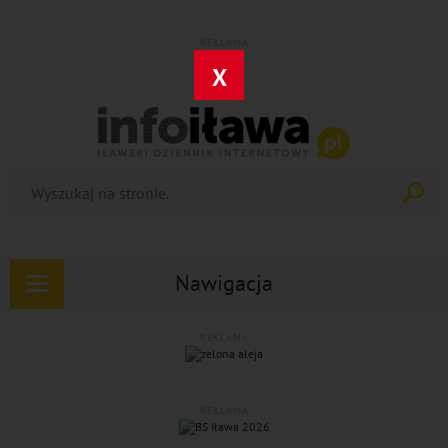
REKLAMA
X
Nawigacja
Rozwiń
nawigację
REKLAMA
REKLAMA