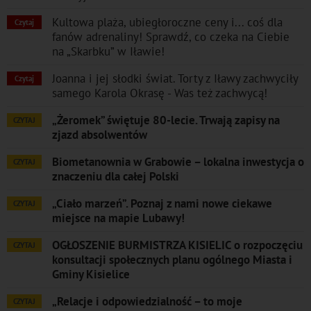
Kultowa plaża, ubiegłoroczne ceny i... coś dla
Czytaj
fanów adrenaliny! Sprawdź, co czeka na Ciebie
na „Skarbku” w Iławie!
Joanna i jej słodki świat. Torty z Iławy zachwyciły
Czytaj
samego Karola Okrasę - Was też zachwycą!
„Żeromek” świętuje 80-lecie. Trwają zapisy na
CZYTAJ
zjazd absolwentów
Biometanownia w Grabowie – lokalna inwestycja o
CZYTAJ
znaczeniu dla całej Polski
„Ciało marzeń”. Poznaj z nami nowe ciekawe
CZYTAJ
miejsce na mapie Lubawy!
OGŁOSZENIE BURMISTRZA KISIELIC o rozpoczęciu
CZYTAJ
konsultacji społecznych planu ogólnego Miasta i
Gminy Kisielice
„Relacje i odpowiedzialność – to moje
CZYTAJ