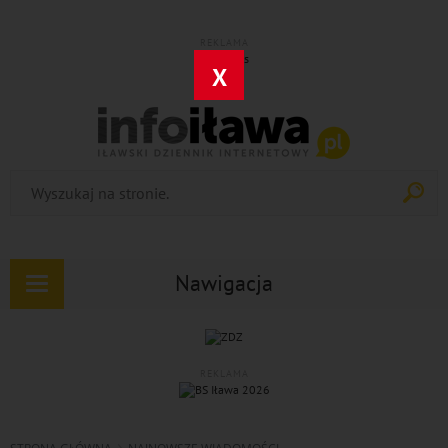
REKLAMA
X
Nawigacja
Rozwiń
nawigację
REKLAMA