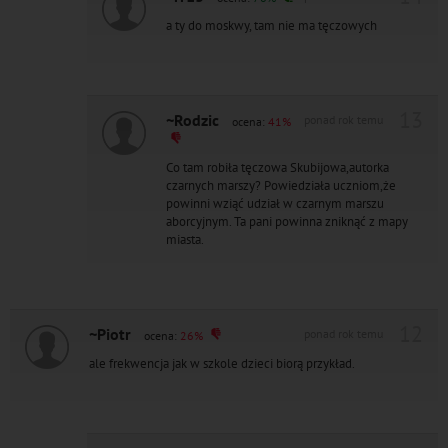
a ty do moskwy, tam nie ma tęczowych
13
~Rodzic
ponad rok temu
ocena:
41%
Co tam robiła tęczowa Skubijowa,autorka
czarnych marszy? Powiedziała uczniom,że
powinni wziąć udział w czarnym marszu
aborcyjnym. Ta pani powinna zniknąć z mapy
miasta.
12
~Piotr
ponad rok temu
ocena:
26%
ale frekwencja jak w szkole dzieci biorą przykład.