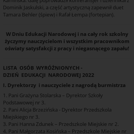
Kamińska. Galę poprowadził konferansjer i dziennikarz
Dominik Jaskulski, a część artystyczną zapewnił duet
Tamara Behler (śpiew) i Rafał Łempa (fortepian).
W Dniu Edukacji Narodowej i na cały rok szkolny
życzymy nauczycielom i wszystkim pracownikom
oświaty satysfakcji z pracy i niegasnącego zapału!
LISTA OSÓB WYRÓŻNIONYCH -
DZIEŃ EDUKACJI NARODOWEJ 2022
I. Dyrektorzy i nauczyciele z nagrodą burmistrza
1. Pani Grażyna Stolarska – Dyrektor Szkoły
Podstawowej nr 3.
2. Pani Alicja Brzezińska - Dyrektor Przedszkola
Miejskiego nr 3.
3. Pani Hanna Zdunek – Przedszkole Miejskie nr 2.
4. Pani Małgorzata Kosińska – Przedszkole Miejskie nr