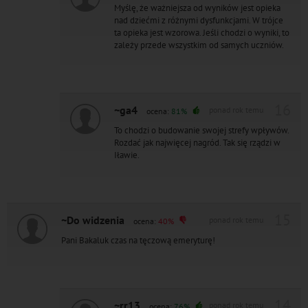
Myślę, że ważniejsza od wyników jest opieka
nad dziećmi z różnymi dysfunkcjami. W trójce
ta opieka jest wzorowa. Jeśli chodzi o wyniki, to
zależy przede wszystkim od samych uczniów.
16
~ga4
ponad rok temu
ocena:
81%
To chodzi o budowanie swojej strefy wpływów.
Rozdać jak najwięcej nagród. Tak się rządzi w
Iławie.
15
~Do widzenia
ponad rok temu
ocena:
40%
Pani Bakaluk czas na tęczową emeryturę!
14
~rr13
ponad rok temu
ocena:
76%