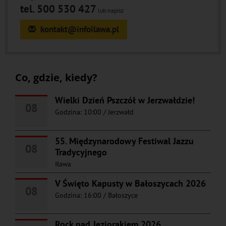
tel. 500 530 427
lub napisz
kontakt@infoilawa.pl
Co, gdzie, kiedy?
Wielki Dzień Pszczół w Jerzwałdzie!
08
Godzina: 10:00
/
Jerzwałd
55. Międzynarodowy Festiwal Jazzu
08
Tradycyjnego
Iława
V Święto Kapusty w Bałoszycach 2026
08
Godzina: 16:00
/
Bałoszyce
Rock nad Jeziorakiem 2026