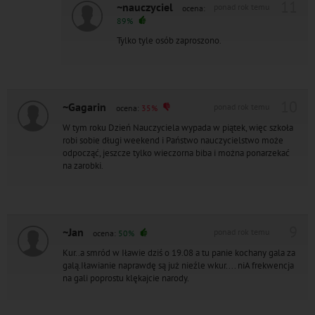
11
~nauczyciel
ponad rok temu
ocena:
89%
Tylko tyle osób zaproszono.
10
~Gagarin
ponad rok temu
ocena:
35%
W tym roku Dzień Nauczyciela wypada w piątek, więc szkoła
robi sobie długi weekend i Państwo nauczycielstwo może
odpocząć, jeszcze tylko wieczorna biba i można ponarzekać
na zarobki.
9
~Jan
ponad rok temu
ocena:
50%
Kur..a smród w Iławie dziś o 19.08 a tu panie kochany gala za
galą.Iławianie naprawdę są już nieźle wkur.... niA frekwencja
na gali poprostu klękajcie narody.