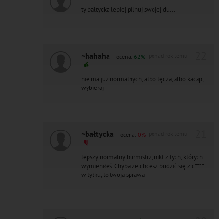
ty bałtycka lepiej pilnuj swojej du...
22
~hahaha
ponad rok temu
ocena:
62%
nie ma już normalnych, albo tęcza, albo kacap,
wybieraj
21
~bałtycka
ponad rok temu
ocena:
0%
lepszy normalny burmistrz, nikt z tych, których
wymieniłeś. Chyba że chcesz budzić się z c****
w tyłku, to twoja sprawa