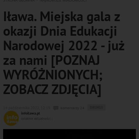
STRONA GŁÓWNA
NAJNOWSZE WIADOMOŚCI
Iława. Miejska gala z
okazji Dnia Edukacji
Narodowej 2022 - już
za nami [POZNAJ
WYRÓŻNIONYCH;
ZOBACZ ZDJĘCIA]
WYDRUKUJ
DRUKUJ
14 października 2022, 12:19
komentarzy 24
PODSTRONĘ
infoilawa.pl
DO
ostatnie aktualności ‹