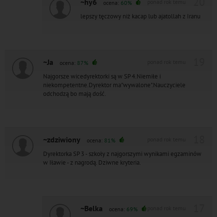
20
~hy6
ponad rok temu
ocena:
60%
lepszy tęczowy niż kacap lub ajatollah z Iranu
19
~Ja
ponad rok temu
ocena:
87%
Najgorsze wicedyrektorki są w SP 4.Niemiłe i
niekompetentne.Dyrektor ma"wywalone".Nauczyciele
odchodzą bo mają dość.
18
~zdziwiony
ponad rok temu
ocena:
81%
Dyrektorka SP 3 - szkoły z najgorszymi wynikami egzaminów
w Iławie - z nagrodą. Dziwne kryteria.
17
~Belka
ponad rok temu
ocena:
69%