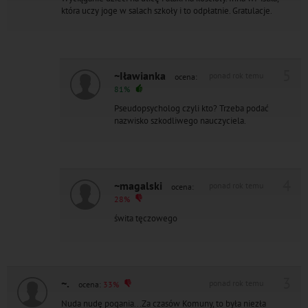
która uczy joge w salach szkoły i to odpłatnie. Gratulacje.
5
~Iławianka
ponad rok temu
ocena:
81%
Pseudopsycholog czyli kto? Trzeba podać
nazwisko szkodliwego nauczyciela.
4
~magalski
ponad rok temu
ocena:
28%
świta tęczowego
3
~.
ponad rok temu
ocena:
33%
Nuda nudę pogania...Za czasów Komuny, to była niezła