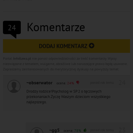
Komentarze
24
DODAJ KOMENTARZ
Portal
infoilawa.pl
nie ponosi odpowiedzialności za treść komentarzy. Wpisy
niezwiązane z tematem, wulgarne, obraźliwe lub naruszające prawo będą usuwane.
Zapraszamy zainteresowanych do merytorycznej dyskusji na powyższy temat.
24
~obserwator
ponad rok temu
ocena:
24%
Drodzy rodzice!Psycholog w SP 2 o tęczowych
przekonaniach.Życzę Waszym dzieciom wszystkiego
najlepszego.
23
~gg5
ponad rok temu
ocena:
78%