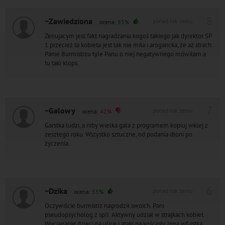
8
~Zawiedziona
ponad rok temu
ocena:
93%
Zenujacym jest fakt nagradzania kogoś takiego jak dyrektor SP
1 przecież ta kobieta jest tak nie miła i arogancka, że aż strach.
Panie Burmistrzu tyle Panu o niej negatywnego mówiłam a
tu taki klops.
7
~Galowy
ponad rok temu
ocena:
42%
Garstka ludzi, a niby wielka gala z programem kopiuj wklej z
zeszłego roku. Wszystko sztuczne, od podania dłoni po
życzenia.
6
~Dzika
ponad rok temu
ocena:
55%
Oczywiście burmistrz nagrodził swoich. Pani
pseudopsycholog z spII. Aktywny udział w strajkach kobiet.
Wyciąganie dzieci na ulicę i ataki na kościoły. Inna wf-istka,