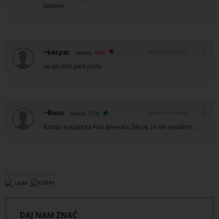
zabawa.
2
~kacper
ponad rok temu
ocena:
40%
na sali ktoś palił jointy
1
~Roco
ponad rok temu
ocena:
57%
Bardzo elegancka Pani śpiewała. Żałuję, że nie wpadłem.
REKLAMA
REKLAMA
DAJ NAM ZNAĆ