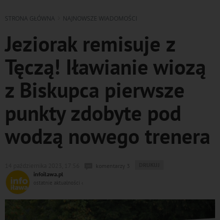
STRONA GŁÓWNA
NAJNOWSZE WIADOMOŚCI
Jeziorak remisuje z
Tęczą! Iławianie wiozą
z Biskupca pierwsze
punkty zdobyte pod
wodzą nowego trenera
WYDRUKUJ
DRUKUJ
14 października 2023, 17:56
komentarzy 3
PODSTRONĘ
infoilawa.pl
DO
ostatnie aktualności ‹