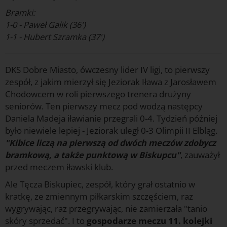
Bramki:
1-0 - Paweł Galik (36')
1-1 - Hubert Szramka (37')
DKS Dobre Miasto, ówczesny lider IV ligi, to pierwszy
zespół, z jakim mierzył się Jeziorak Iława z Jarosławem
Chodowcem w roli pierwszego trenera drużyny
seniorów. Ten pierwszy mecz pod wodzą następcy
Daniela Madeja iławianie przegrali 0-4. Tydzień później
było niewiele lepiej - Jeziorak uległ 0-3 Olimpii II Elbląg.
"Kibice liczą na pierwszą od dwóch meczów zdobycz
bramkową, a także punktową w Biskupcu"
, zauważył
przed meczem iławski klub.
Ale Tęcza Biskupiec, zespół, który grał ostatnio w
kratkę, ze zmiennym piłkarskim szczęściem, raz
wygrywając, raz przegrywając, nie zamierzała "tanio
skóry sprzedać". I to
gospodarze meczu 11. kolejki