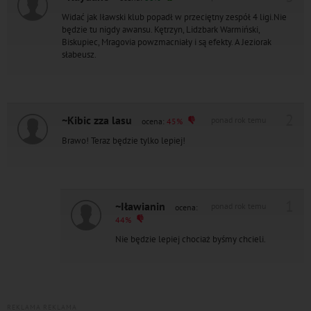
Widać jak Iławski klub popadł w przeciętny zespół 4 ligi.Nie
będzie tu nigdy awansu. Kętrzyn, Lidzbark Warmiński,
Biskupiec, Mragovia powzmacniały i są efekty. A Jeziorak
słabeusz.
2
~Kibic zza lasu
ponad rok temu
ocena:
45%
Brawo! Teraz będzie tylko lepiej!
1
~Iławianin
ponad rok temu
ocena:
44%
Nie będzie lepiej chociaż byśmy chcieli.
REKLAMA
REKLAMA