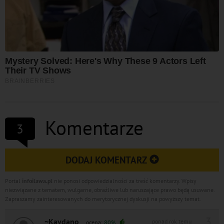
Komentarze
3
DODAJ KOMENTARZ
Portal
infoilawa.pl
nie ponosi odpowiedzialności za treść komentarzy. Wpisy
niezwiązane z tematem, wulgarne, obraźliwe lub naruszające prawo będą usuwane.
Zapraszamy zainteresowanych do merytorycznej dyskusji na powyższy temat.
3
~Kaydano
ponad rok temu
ocena:
80%