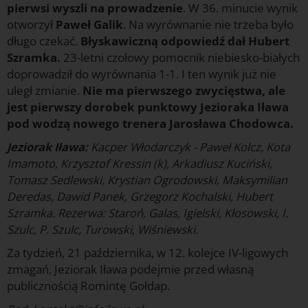
pierwsi wyszli na prowadzenie
. W 36. minucie wynik
otworzył
Paweł Galik
. Na wyrównanie nie trzeba było
długo czekać.
Błyskawiczną odpowiedź dał Hubert
Szramka.
23-letni czołowy pomocnik niebiesko-białych
doprowadził do wyrównania 1-1. I ten wynik już nie
uległ zmianie.
Nie ma pierwszego zwycięstwa, ale
jest pierwszy dorobek punktowy Jezioraka Iława
pod wodzą nowego trenera Jarosława Chodowca.
Jeziorak Iława:
Kacper Włodarczyk - Paweł Kolcz, Kota
Imamoto, Krzysztof Kressin (k), Arkadiusz Kuciński,
Tomasz Sedlewski, Krystian Ogrodowski, Maksymilian
Deredas, Dawid Panek, Grzegorz Kochalski, Hubert
Szramka. Rezerwa: Staroń, Galas, Igielski, Kłosowski, I.
Szulc, P. Szulc, Turowski, Wiśniewski.
Za tydzień, 21 października, w 12. kolejce IV-ligowych
zmagań, Jeziorak Iława podejmie przed własną
publicznością Romintę Gołdap.