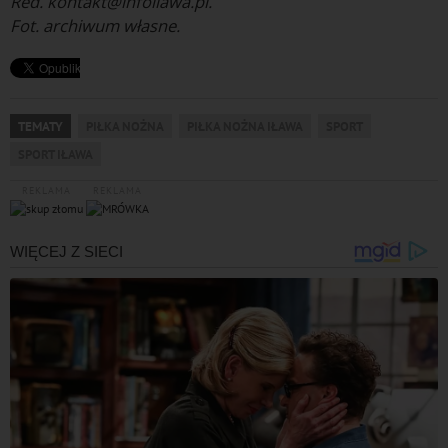
Red. kontakt@infoilawa.pl.
Fot. archiwum własne.
TEMATY
PIŁKA NOŻNA
PIŁKA NOŻNA IŁAWA
SPORT
SPORT IŁAWA
REKLAMA
REKLAMA