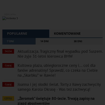
REKLAMA
POPULARNE
KOMENTOWANE
7 DNI
14 DNI
30 DNI
Aktualizacja. Tragiczny finał wypadku pod Suszem.
34234
Nie żyje 31-letni kierowca BMW
Kultowa plaża, ubiegłoroczne ceny i... coś dla
Czytaj
fanów adrenaliny! Sprawdź, co czeka na Ciebie
na „Skarbku” w Iławie!
Joanna i jej słodki świat. Torty z Iławy zachwyciły
Czytaj
samego Karola Okrasę - Was też zachwycą!
„Żeromek” świętuje 80-lecie. Trwają zapisy na
CZYTAJ
zjazd absolwentów