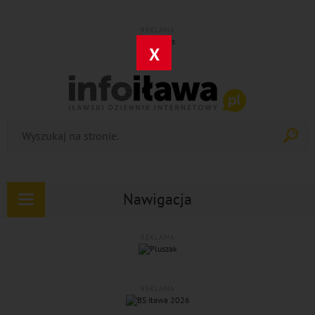
REKLAMA
X
Nawigacja
Rozwiń
nawigację
REKLAMA
REKLAMA