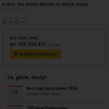
REKLAMA
REKLAMA
DAJ NAM ZNAĆ
tel. 500 530 427
lub napisz
kontakt@infoilawa.pl
Co, gdzie, kiedy?
Rock nad Jeziorakiem 2026
15
Godzina: 20:00
/
Iława
700-lecia Frednowów