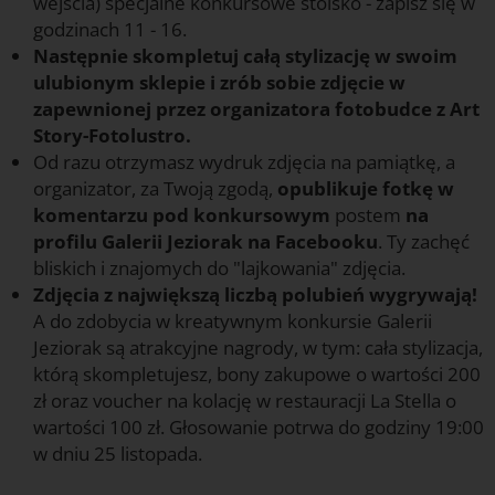
wejścia) specjalne konkursowe stoisko - zapisz się w
godzinach 11 - 16.
Następnie skompletuj całą stylizację w swoim
ulubionym sklepie i zrób sobie zdjęcie w
zapewnionej przez organizatora fotobudce z Art
Story-Fotolustro.
Od razu otrzymasz wydruk zdjęcia na pamiątkę, a
organizator, za Twoją zgodą,
opublikuje fotkę w
komentarzu pod konkursowym
postem
na
profilu Galerii Jeziorak na Facebooku
. Ty zachęć
bliskich i znajomych do "lajkowania" zdjęcia.
Zdjęcia z największą liczbą polubień wygrywają!
A do zdobycia w kreatywnym konkursie Galerii
Jeziorak są atrakcyjne nagrody, w tym: cała stylizacja,
którą skompletujesz, bony zakupowe o wartości 200
zł oraz voucher na kolację w restauracji La Stella o
wartości 100 zł. Głosowanie potrwa do godziny 19:00
w dniu 25 listopada.
f