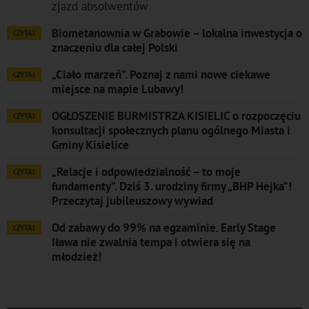
zjazd absolwentów
Biometanownia w Grabowie – lokalna inwestycja o
CZYTAJ
znaczeniu dla całej Polski
„Ciało marzeń”. Poznaj z nami nowe ciekawe
CZYTAJ
miejsce na mapie Lubawy!
OGŁOSZENIE BURMISTRZA KISIELIC o rozpoczęciu
CZYTAJ
konsultacji społecznych planu ogólnego Miasta i
Gminy Kisielice
„Relacje i odpowiedzialność – to moje
CZYTAJ
fundamenty”. Dziś 3. urodziny firmy „BHP Hejka”!
Przeczytaj jubileuszowy wywiad
Od zabawy do 99% na egzaminie. Early Stage
CZYTAJ
Iława nie zwalnia tempa i otwiera się na
młodzież!