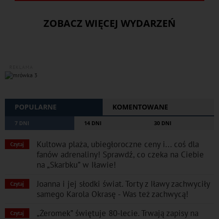
ZOBACZ WIĘCEJ WYDARZEŃ
REKLAMA
POPULARNE
KOMENTOWANE
7 DNI
14 DNI
30 DNI
Kultowa plaża, ubiegłoroczne ceny i... coś dla
Czytaj
fanów adrenaliny! Sprawdź, co czeka na Ciebie
na „Skarbku” w Iławie!
Joanna i jej słodki świat. Torty z Iławy zachwyciły
Czytaj
samego Karola Okrasę - Was też zachwycą!
„Żeromek” świętuje 80-lecie. Trwają zapisy na
Czytaj