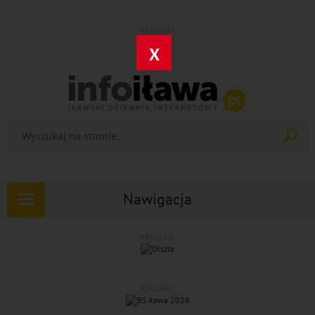
REKLAMA
X
Nawigacja
Rozwiń
nawigację
REKLAMA
REKLAMA