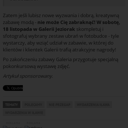
Zatem jeśli lubisz nowe wyzwania i dobrą, kreatywną
zabawę modą -
nie może Cię zabraknąć! W sobotę,
18 listopada w Galerii Jeziorak
skompletuj i
sfotografuj wybrany zestaw ubrań w fotobudce - tyle
wystarczy, aby wziąć udział w zabawie, w której do
klientów i klientek Galerii trafią atrakcyjne nagrody!
Po zakończeniu zabawy Galeria przygotuje specjalną
pokonkursową wystawę zdjęć.
Artykuł sponsorowany.
TEMATY
POLECAMY
NIE PRZEGAP
WYDARZENIA IŁAWA
WYDARZENIA W IŁAWIE
REKLAMA
REKLAMA