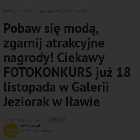
STRONA GŁÓWNA
NAJNOWSZE WIADOMOŚCI
Pobaw się modą,
zgarnij atrakcyjne
nagrody! Ciekawy
FOTOKONKURS już 18
listopada w Galerii
Jeziorak w Iławie
WYDRUKUJ
DRUKUJ
10 listopada 2023, 14:25
PODSTRONĘ
infoilawa.pl
DO
ostatnie aktualności ‹