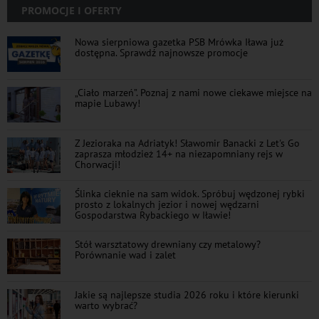
PROMOCJE I OFERTY
Nowa sierpniowa gazetka PSB Mrówka Iława już
dostępna. Sprawdź najnowsze promocje
„Ciało marzeń”. Poznaj z nami nowe ciekawe miejsce na
mapie Lubawy!
Z Jezioraka na Adriatyk! Sławomir Banacki z Let's Go
zaprasza młodzież 14+ na niezapomniany rejs w
Chorwacji!
Ślinka cieknie na sam widok. Spróbuj wędzonej rybki
prosto z lokalnych jezior i nowej wędzarni
Gospodarstwa Rybackiego w Iławie!
Stół warsztatowy drewniany czy metalowy?
Porównanie wad i zalet
Jakie są najlepsze studia 2026 roku i które kierunki
warto wybrać?