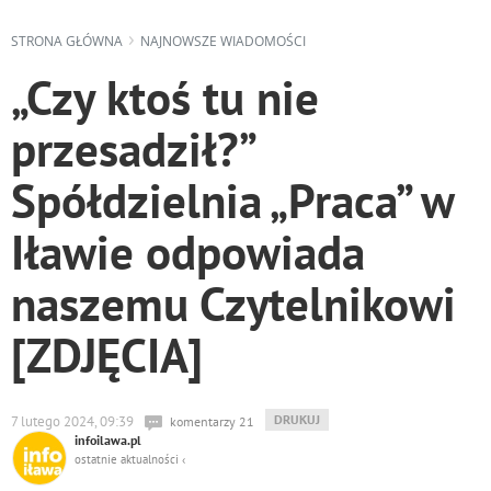
STRONA GŁÓWNA
NAJNOWSZE WIADOMOŚCI
„Czy ktoś tu nie
przesadził?”
Spółdzielnia „Praca” w
Iławie odpowiada
naszemu Czytelnikowi
[ZDJĘCIA]
WYDRUKUJ
DRUKUJ
7 lutego 2024, 09:39
komentarzy 21
PODSTRONĘ
infoilawa.pl
DO
ostatnie aktualności ‹