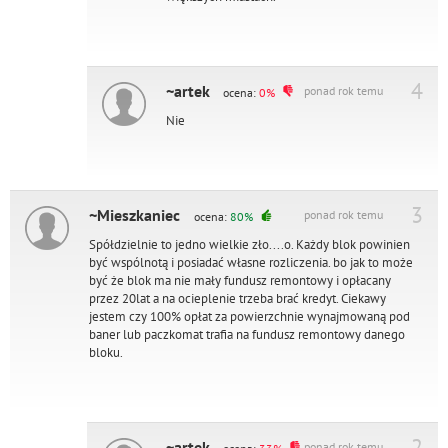
4
~artek
ponad rok temu
ocena:
0%
Nie
3
~Mieszkaniec
ponad rok temu
ocena:
80%
Spółdzielnie to jedno wielkie zło....o. Każdy blok powinien
być wspólnotą i posiadać własne rozliczenia. bo jak to może
być że blok ma nie mały fundusz remontowy i opłacany
przez 20lat a na ocieplenie trzeba brać kredyt. Ciekawy
jestem czy 100% opłat za powierzchnie wynajmowaną pod
baner lub paczkomat trafia na fundusz remontowy danego
bloku.
2
~artek
ponad rok temu