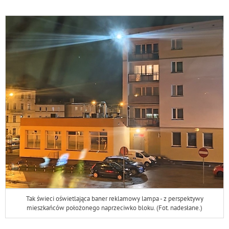
Tak świeci oświetlająca baner reklamowy lampa - z perspektywy
mieszkańców położonego naprzeciwko bloku. (Fot. nadesłane.)