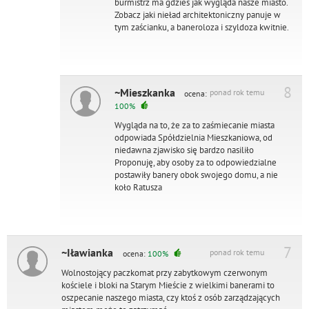
burmistrz ma gdzieś jak wygląda nasze miasto.
Zobacz jaki nieład architektoniczny panuje w
tym zaścianku, a baneroloza i szyldoza kwitnie.
8
~Mieszkanka
ponad rok temu
ocena:
100%
Wygląda na to, że za to zaśmiecanie miasta
odpowiada Spółdzielnia Mieszkaniowa, od
niedawna zjawisko się bardzo nasiliło
Proponuję, aby osoby za to odpowiedzialne
postawiły banery obok swojego domu, a nie
koło Ratusza
7
~Iławianka
ponad rok temu
ocena:
100%
Wolnostojący paczkomat przy zabytkowym czerwonym
kościele i bloki na Starym Mieście z wielkimi banerami to
oszpecanie naszego miasta, czy ktoś z osób zarządzających