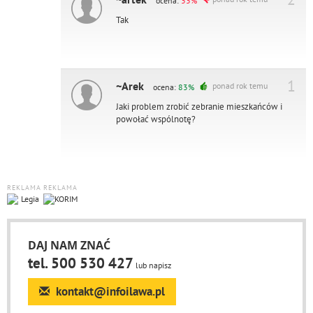
ocena:
33%
Tak
1
~Arek
ponad rok temu
ocena:
83%
Jaki problem zrobić zebranie mieszkańców i
powołać wspólnotę?
REKLAMA
REKLAMA
DAJ NAM ZNAĆ
tel. 500 530 427
lub napisz
kontakt@infoilawa.pl