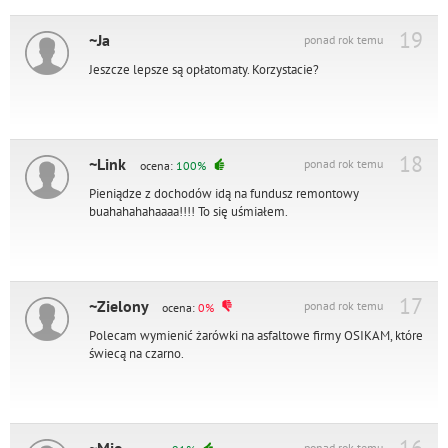
19
~Ja
ponad rok temu
Jeszcze lepsze są opłatomaty. Korzystacie?
18
~Link
ponad rok temu
ocena:
100%
Pieniądze z dochodów idą na fundusz remontowy
buahahahahaaaa!!!! To się uśmiałem.
17
~Zielony
ponad rok temu
ocena:
0%
Polecam wymienić żarówki na asfaltowe firmy OSIKAM, które
świecą na czarno.
ponad rok temu