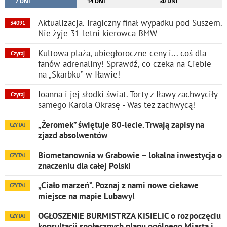
7 DNI
14 DNI
30 DNI
Aktualizacja. Tragiczny finał wypadku pod Suszem.
34091
Nie żyje 31-letni kierowca BMW
Kultowa plaża, ubiegłoroczne ceny i... coś dla
Czytaj
fanów adrenaliny! Sprawdź, co czeka na Ciebie
na „Skarbku” w Iławie!
Joanna i jej słodki świat. Torty z Iławy zachwyciły
Czytaj
samego Karola Okrasę - Was też zachwycą!
„Żeromek” świętuje 80-lecie. Trwają zapisy na
CZYTAJ
zjazd absolwentów
Biometanownia w Grabowie – lokalna inwestycja o
CZYTAJ
znaczeniu dla całej Polski
„Ciało marzeń”. Poznaj z nami nowe ciekawe
CZYTAJ
miejsce na mapie Lubawy!
OGŁOSZENIE BURMISTRZA KISIELIC o rozpoczęciu
CZYTAJ
konsultacji społecznych planu ogólnego Miasta i