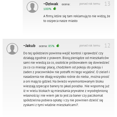
13
~Dziwak
ponad rok temu
ocena:
100%
A firmy, które się tam reklamują to nie widzą, że
to oszpeca nasze miasto
12
~Jakub
ponad rok temu
ocena:
85%
Do tej spółdzielni powinna wejść kontrol i sprawdzić czy
działają zgodnie z prawem. Biorą pieniądze od mieszkańców
sami nie wiedzą za co, osobiście próbowałem się dowiedzieć
za co co miesiąc płacę, chodziłem od pokoju do pokoju i
żaden z pracowników nie potrafił mi tego wyjaśnić. O zieleń i
nasadzenia nie dbają wszystko rośnie do nieba , można prosić
a oni mają to gdzieś. Na świeżo wyremontowanym bloku
wieszają szpecące banery to jakaś porażka . Nie wspomnę już
iż w wielu blokach są mieszkania prywatne z wyodrębnioną
własnością i nie wiem jak to jest za baner czy paczkomat
spółdzielnia pobiera opłatę i czy nie powinien dzielić się
zyskami z tymi właśnie mieszkańcami?.