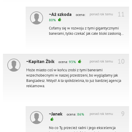
11
~Aż szkoda
ponad rok temu
ocena:
80%
Cofamy się w rozwoju z tymi gigantycznymi
banerami, tylko czekać jak całe bloki zasłonią…
10
~Kapitan Żbik
ponad rok temu
ocena:
93%
Może miasto coś w końcu zrobi z tymi banerami
wszechobecnymi w naszej przestrzeni, bo wyglądamy jak
Bangladesz. Wstyd! A ta spółdzielnia, to juz bardziej agencja
reklamowa.
9
~Janek
ponad rok temu
ocena:
86%
No co Ty, przecież radni i jego ekscelencja