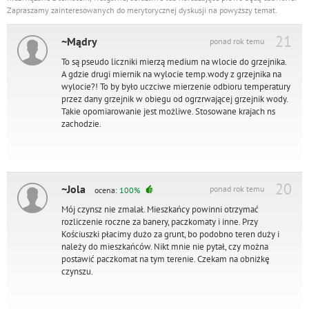
Zapraszamy zainteresowanych do merytorycznej dyskusji na powyższy temat.
21
~Mądry
ponad rok temu
To są pseudo liczniki mierzą medium na wlocie do grzejnika.
A gdzie drugi miernik na wylocie temp.wody z grzejnika na
wylocie?! To by było uczciwe mierzenie odbioru temperatury
przez dany grzejnik w obiegu od ogrzrwającej grzejnik wody.
Takie opomiarowanie jest możliwe. Stosowane krajach ns
zachodzie.
20
~Jola
ponad rok temu
ocena:
100%
Mój czynsz nie zmalał. Mieszkańcy powinni otrzymać
rozliczenie roczne za banery, paczkomaty i inne. Przy
Kościuszki płacimy dużo za grunt, bo podobno teren duży i
należy do mieszkańców. Nikt mnie nie pytał, czy można
postawić paczkomat na tym terenie. Czekam na obniżkę
czynszu.