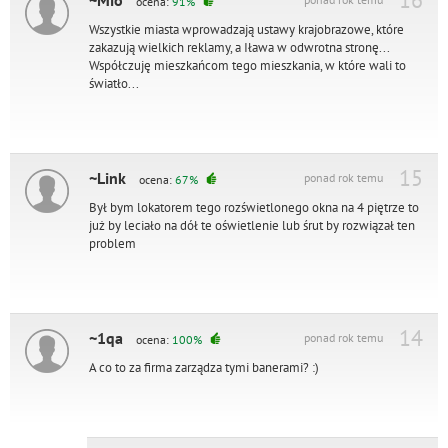
16
~Mio
ocena:
91%
Wszystkie miasta wprowadzają ustawy krajobrazowe, które
zakazują wielkich reklamy, a Iława w odwrotna stronę...
Współczuję mieszkańcom tego mieszkania, w które wali to
światło...
15
~Link
ponad rok temu
ocena:
67%
Był bym lokatorem tego rozświetlonego okna na 4 piętrze to
już by leciało na dół te oświetlenie lub śrut by rozwiązał ten
problem
14
~1qa
ponad rok temu
ocena:
100%
A co to za firma zarządza tymi banerami? :)