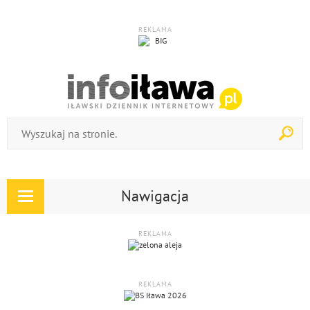
REKLAMA
Nawigacja
Rozwiń
nawigację
REKLAMA
REKLAMA