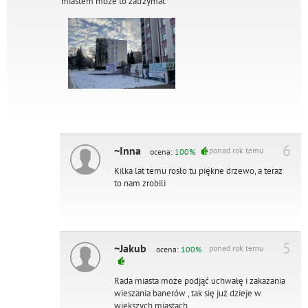
miastem może to zatrzymać
6
~Inna
ponad rok temu
ocena:
100%
Kilka lat temu rosło tu piękne drzewo, a teraz
to nam zrobili
5
~Jakub
ponad rok temu
ocena:
100%
Rada miasta może podjąć uchwałę i zakazania
wieszania banerów , tak się już dzieje w
większych miastach.