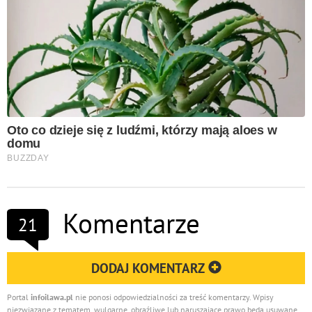
Komentarze
21
DODAJ KOMENTARZ
Portal
infoilawa.pl
nie ponosi odpowiedzialności za treść komentarzy. Wpisy
niezwiązane z tematem, wulgarne, obraźliwe lub naruszające prawo będą usuwane.