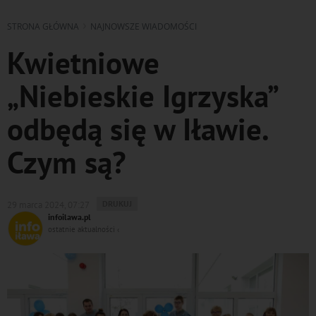
STRONA GŁÓWNA
NAJNOWSZE WIADOMOŚCI
Kwietniowe
„Niebieskie Igrzyska”
odbędą się w Iławie.
Czym są?
WYDRUKUJ
DRUKUJ
29 marca 2024, 07:27
PODSTRONĘ
infoilawa.pl
DO
ostatnie aktualności ‹