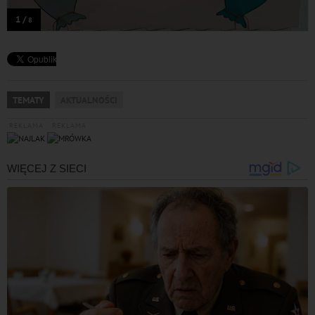
1 /
8
TEMATY
AKTUALNOŚCI
REKLAMA
REKLAMA