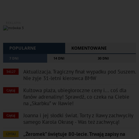
REKLAMA
POPULARNE
KOMENTOWANE
7 DNI
14 DNI
30 DNI
Aktualizacja. Tragiczny finał wypadku pod Suszem.
34127
Nie żyje 31-letni kierowca BMW
Kultowa plaża, ubiegłoroczne ceny i... coś dla
Czytaj
fanów adrenaliny! Sprawdź, co czeka na Ciebie
na „Skarbku” w Iławie!
Joanna i jej słodki świat. Torty z Iławy zachwyciły
Czytaj
samego Karola Okrasę - Was też zachwycą!
„Żeromek” świętuje 80-lecie. Trwają zapisy na
CZYTAJ