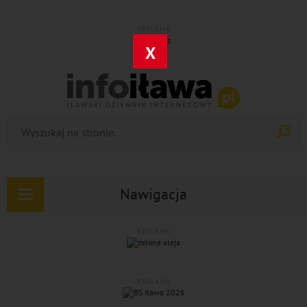
REKLAMA
X
Nawigacja
Rozwiń
nawigację
REKLAMA
REKLAMA