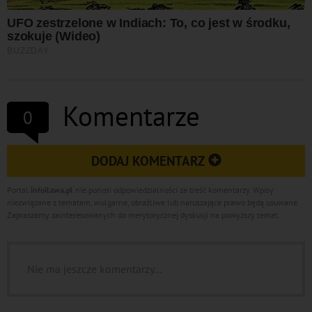
Komentarze
0
DODAJ KOMENTARZ
Portal
infoilawa.pl
nie ponosi odpowiedzialności za treść komentarzy. Wpisy
niezwiązane z tematem, wulgarne, obraźliwe lub naruszające prawo będą usuwane.
Zapraszamy zainteresowanych do merytorycznej dyskusji na powyższy temat.
Nie ma jeszcze komentarzy...