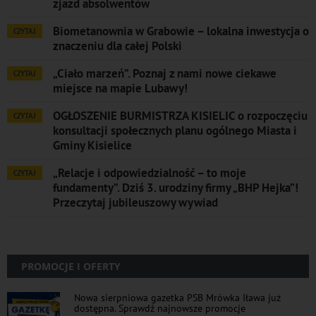
zjazd absolwentów
Biometanownia w Grabowie – lokalna inwestycja o
CZYTAJ
znaczeniu dla całej Polski
„Ciało marzeń”. Poznaj z nami nowe ciekawe
CZYTAJ
miejsce na mapie Lubawy!
OGŁOSZENIE BURMISTRZA KISIELIC o rozpoczęciu
CZYTAJ
konsultacji społecznych planu ogólnego Miasta i
Gminy Kisielice
„Relacje i odpowiedzialność – to moje
CZYTAJ
fundamenty”. Dziś 3. urodziny firmy „BHP Hejka”!
Przeczytaj jubileuszowy wywiad
PROMOCJE I OFERTY
Nowa sierpniowa gazetka PSB Mrówka Iława już
dostępna. Sprawdź najnowsze promocje