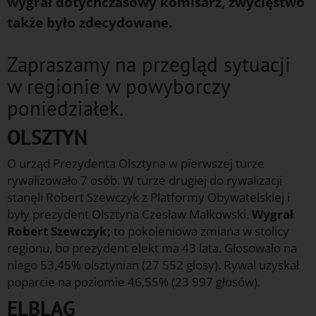
wygrał dotychczasowy komisarz, zwycięstwo
także było zdecydowane.
Zapraszamy na przegląd sytuacji
w regionie w powyborczy
poniedziałek.
OLSZTYN
O urząd Prezydenta Olsztyna w pierwszej turze
rywalizowało 7 osób. W turze drugiej do rywalizacji
stanęli Robert Szewczyk z Platformy Obywatelskiej i
były prezydent Olsztyna Czesław Małkowski.
Wygrał
Robert Szewczyk;
to pokoleniowa zmiana w stolicy
regionu, bo prezydent elekt ma 43 lata. Głosowało na
niego 53,45% olsztynian (27 552 głosy). Rywal uzyskał
poparcie na poziomie 46,55% (23 997 głosów).
ELBLĄG