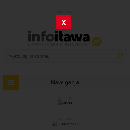
REKLAMA
X
Nawigacja
Rozwiń
nawigację
REKLAMA
REKLAMA