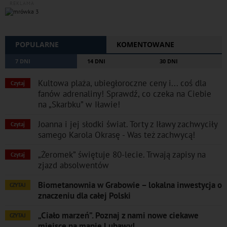
REKLAMA
POPULARNE
KOMENTOWANE
7 DNI
14 DNI
30 DNI
Kultowa plaża, ubiegłoroczne ceny i... coś dla
Czytaj
fanów adrenaliny! Sprawdź, co czeka na Ciebie
na „Skarbku” w Iławie!
Joanna i jej słodki świat. Torty z Iławy zachwyciły
Czytaj
samego Karola Okrasę - Was też zachwycą!
„Żeromek” świętuje 80-lecie. Trwają zapisy na
Czytaj
zjazd absolwentów
Biometanownia w Grabowie – lokalna inwestycja o
CZYTAJ
znaczeniu dla całej Polski
„Ciało marzeń”. Poznaj z nami nowe ciekawe
CZYTAJ
miejsce na mapie Lubawy!