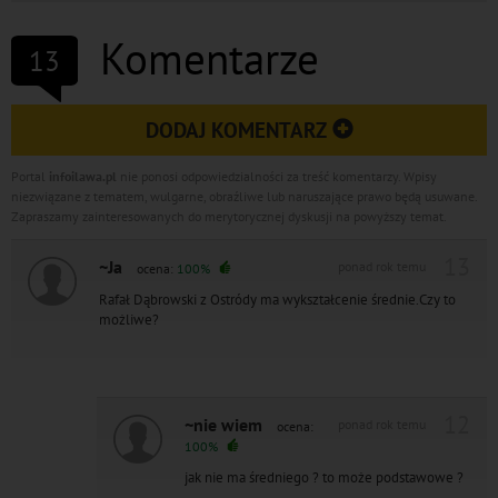
Komentarze
13
DODAJ KOMENTARZ
Portal
infoilawa.pl
nie ponosi odpowiedzialności za treść komentarzy. Wpisy
niezwiązane z tematem, wulgarne, obraźliwe lub naruszające prawo będą usuwane.
Zapraszamy zainteresowanych do merytorycznej dyskusji na powyższy temat.
13
~Ja
ponad rok temu
ocena:
100%
Rafał Dąbrowski z Ostródy ma wykształcenie średnie.Czy to
możliwe?
12
~nie wiem
ponad rok temu
ocena:
100%
jak nie ma średniego ? to może podstawowe ?