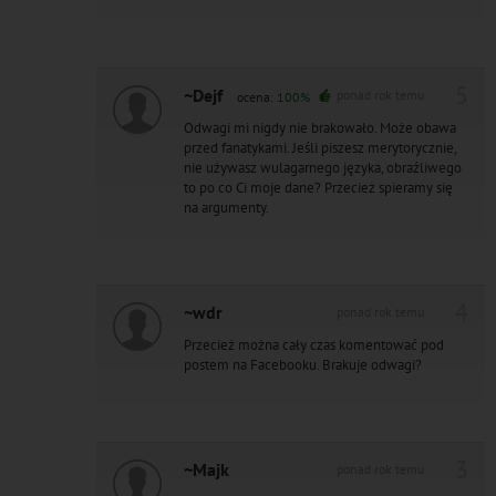
5
~Dejf
ponad rok temu
ocena:
100%
Odwagi mi nigdy nie brakowało. Może obawa
przed fanatykami. Jeśli piszesz merytorycznie,
nie używasz wulagarnego języka, obraźliwego
to po co Ci moje dane? Przecież spieramy się
na argumenty.
4
~wdr
ponad rok temu
Przecież można cały czas komentować pod
postem na Facebooku. Brakuje odwagi?
3
~Majk
ponad rok temu