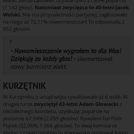
Blank. Samorządowiec uzyskał tylko 27,89% poparcia
(1 142 głosy).
Natomiast zwycięzca to 40-letni Jacek
Wolski.
Nie ma przynależności partyjnej, zagłosowało
na niego aż 72,11% nowomieszczan! To odpowiada 2
952 głosom.
- Nowomieszczanie wygrałem to dla Was!
Dziękuję za każdy głos! -
skomentował
nowy burmistrz elekt.
KURZĘTNIK
W Kurzętniku o urząd wójta rywalizowało aż 6 osób. W
drugiej turze
zwyciężył 43-letni Adam Głowacki
z
niezależnego komitetu, uzyskując poparcie na
poziomie 67,94% (2 259 głosów). Rywalem był Piotr
Piątek (32,06%; 1 066 głosów). To dwaj komisarze
gminy, z czego ostatnio to stanowisko piastował Adam