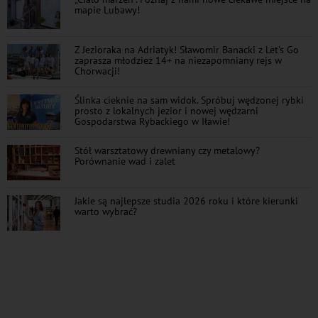
mapie Lubawy!
Z Jezioraka na Adriatyk! Sławomir Banacki z Let's Go
zaprasza młodzież 14+ na niezapomniany rejs w
Chorwacji!
Ślinka cieknie na sam widok. Spróbuj wędzonej rybki
prosto z lokalnych jezior i nowej wędzarni
Gospodarstwa Rybackiego w Iławie!
Stół warsztatowy drewniany czy metalowy?
Porównanie wad i zalet
Jakie są najlepsze studia 2026 roku i które kierunki
warto wybrać?