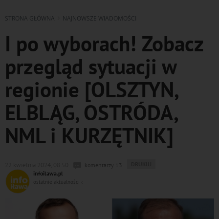
STRONA GŁÓWNA
NAJNOWSZE WIADOMOŚCI
I po wyborach! Zobacz
przegląd sytuacji w
regionie [OLSZTYN,
ELBLĄG, OSTRÓDA,
NML i KURZĘTNIK]
WYDRUKUJ
DRUKUJ
22 kwietnia 2024, 08:50
komentarzy 13
PODSTRONĘ
infoilawa.pl
DO
ostatnie aktualności ‹