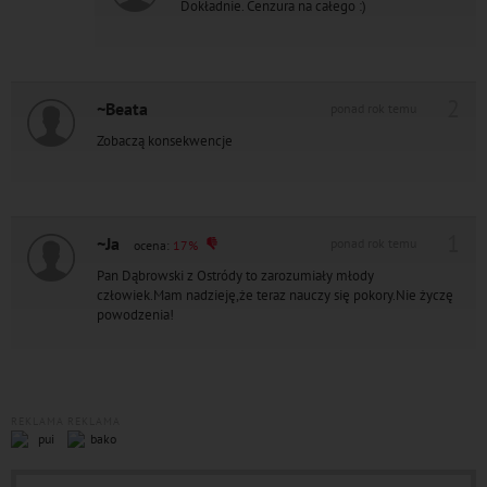
Dokładnie. Cenzura na całego :)
2
~Beata
ponad rok temu
Zobaczą konsekwencje
1
~Ja
ponad rok temu
ocena:
17%
Pan Dąbrowski z Ostródy to zarozumiały młody
człowiek.Mam nadzieję,że teraz nauczy się pokory.Nie życzę
powodzenia!
REKLAMA
REKLAMA