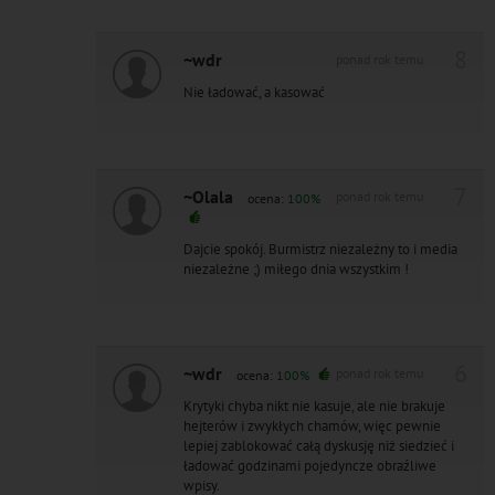
8
~wdr
ponad rok temu
Nie ładować, a kasować
7
~Olala
ponad rok temu
ocena:
100%
Dajcie spokój. Burmistrz niezależny to i media
niezależne ;) miłego dnia wszystkim !
6
~wdr
ponad rok temu
ocena:
100%
Krytyki chyba nikt nie kasuje, ale nie brakuje
hejterów i zwykłych chamów, więc pewnie
lepiej zablokować całą dyskusję niż siedzieć i
ładować godzinami pojedyncze obraźliwe
wpisy.