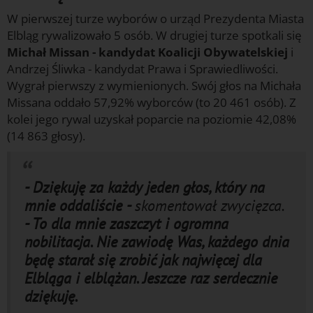
W pierwszej turze wyborów o urząd Prezydenta Miasta
Elbląg rywalizowało 5 osób. W drugiej turze spotkali się
Michał Missan - kandydat Koalicji Obywatelskiej
i
Andrzej Śliwka - kandydat Prawa i Sprawiedliwości.
Wygrał pierwszy z wymienionych. Swój głos na Michała
Missana oddało 57,92% wyborców (to 20 461 osób). Z
kolei jego rywal uzyskał poparcie na poziomie 42,08%
(14 863 głosy).
- Dziękuję za każdy jeden głos, który na
mnie oddaliście -
skomentował zwycięzca.
- To dla mnie zaszczyt i ogromna
nobilitacja. Nie zawiodę Was, każdego dnia
będę starał się zrobić jak najwięcej dla
Elbląga i elblążan. Jeszcze raz serdecznie
dziękuję.