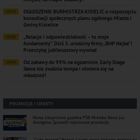
OGŁOSZENIE BURMISTRZA KISIELIC o rozpoczęciu
CZYTAJ
konsultacji społecznych planu ogólnego Miasta i
Gminy Kisielice
„Relacje i odpowiedzialność – to moje
CZYTAJ
fundamenty”. Dziś 3. urodziny firmy „BHP Hejka”!
Przeczytaj jubileuszowy wywiad
Od zabawy do 99% na egzaminie. Early Stage
CZYTAJ
Iława nie zwalnia tempa i otwiera się na
młodzież!
PROMOCJE I OFERTY
Nowa sierpniowa gazetka PSB Mrówka Iława już
dostępna. Sprawdź najnowsze promocje
„Ciało marzeń”. Poznaj z nami nowe ciekawe miejsce na