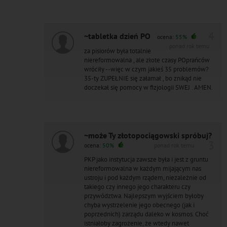
4
~tabletka dzień PO
ocena:
55%
ponad rok temu
za pisiorów była totalnie
niereformowalna , ale złote czasy POprańców
wróciły --więc w czym jakieś 35 problemów?
35-ty ZUPEŁNIE się załamał , bo znikąd nie
doczekał się pomocy w fizjologii SWEJ . AMEN.
~może Ty złotopociągowski spróbuj?
3
ocena:
50%
ponad rok temu
PKP jako instytucja zawsze była i jest z gruntu
niereformowalna w każdym mijającym nas
ustroju i pod każdym rządem, niezależnie od
takiego czy innego jego charakteru czy
przywództwa. Najlepszym wyjściem byłoby
chyba wystrzelenie jego obecnego (jak i
poprzednich) zarządu daleko w kosmos. Choć
istniałoby zagrożenie, że wtedy nawet