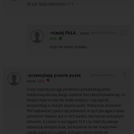
TO ILE TEGO DEFICYTU ? ? ?
10
~siadaj PAŁA
ponad rok temu
ocena:
86%
czyli nie wiesz pustaku
9
~przemykają prawie puste
ponad rok temu
ocena:
45%
Coraz częściej pociągi pendolino przejeżdżają przez
miejscową iławską stację zupełnie bez zatrzymywania sìę. Co
kiedyś chyba wcale nie miało miejsca. I najczęściej
przejeżdżają w dużym stopniu puste. Widocznie prezesom
PKP najbardziej opłaca się przewozić w tych pociągach tylko
powietrze. Pasażer jest w nich bardzo niechętnie widzianym
intruzem. A z kolei w pociągach TLK czy InterCity panuje
zazwyczaj okropny ścisk, zaś kupienie na nie miejscówki
często graniczy z cudem. Z drugiej strony bilety na