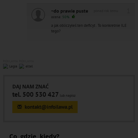
1
~do prawie puste
ponad rok temu
ocena:
50%
a jak obliczyłeś ten deficyt . To konkretnie ILE
tego?
REKLAMA
REKLAMA
DAJ NAM ZNAĆ
tel. 500 530 427
lub napisz
kontakt@infoilawa.pl
Co, gdzie, kiedy?