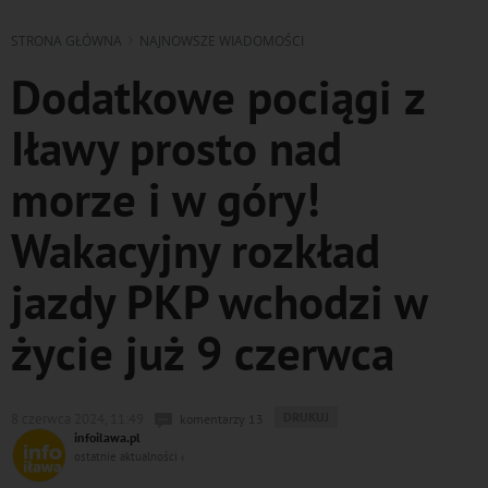
STRONA GŁÓWNA
NAJNOWSZE WIADOMOŚCI
Dodatkowe pociągi z
Iławy prosto nad
morze i w góry!
Wakacyjny rozkład
jazdy PKP wchodzi w
życie już 9 czerwca
WYDRUKUJ
DRUKUJ
8 czerwca 2024, 11:49
komentarzy 13
PODSTRONĘ
infoilawa.pl
DO
ostatnie aktualności ‹