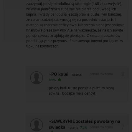
zatrzymujące się pendolina są tak drogie (168 zł za wejście),
że wielu podróżnych zupełnie nie bierze pod uwagę ich
kupna. I wtedy pendolina jeżdżą prawie puste. Tym bardziej,
że coraz rzadziej zatrzymują się na pośrednich stacjach. I
dlatego są znacznie deficytowe. Nieprzenikniona jest polityka
finansowa prezesów PKP. Ale najważniejsze, ze na ich sowite
pensje zawsze znajdują się pieniądze. Z kieszeni pasażerów
podróżujących z przymusu finansowego innymi pociągami w
tłoku na korytarzach.
8
~PO kolei
ponad rok temu
ocena:
89%
pisiory brali tłuste pensje a platfusy biorą
sowite i bodajże mają deficyt
~SEWERYNIE zostałeś powołany na
7
świadka
ponad rok temu
ocena:
71%