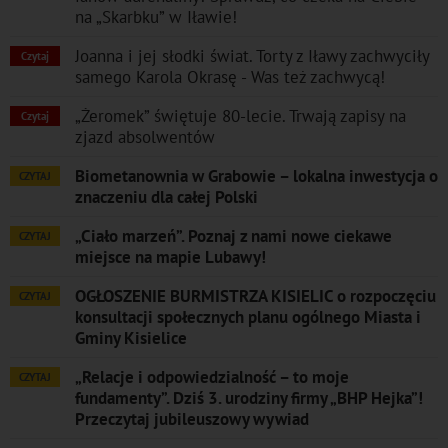
na „Skarbku” w Iławie!
Joanna i jej słodki świat. Torty z Iławy zachwyciły
Czytaj
samego Karola Okrasę - Was też zachwycą!
„Żeromek” świętuje 80-lecie. Trwają zapisy na
Czytaj
zjazd absolwentów
Biometanownia w Grabowie – lokalna inwestycja o
CZYTAJ
znaczeniu dla całej Polski
„Ciało marzeń”. Poznaj z nami nowe ciekawe
CZYTAJ
miejsce na mapie Lubawy!
OGŁOSZENIE BURMISTRZA KISIELIC o rozpoczęciu
CZYTAJ
konsultacji społecznych planu ogólnego Miasta i
Gminy Kisielice
„Relacje i odpowiedzialność – to moje
CZYTAJ
fundamenty”. Dziś 3. urodziny firmy „BHP Hejka”!
Przeczytaj jubileuszowy wywiad