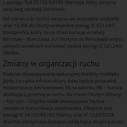
z pociągu TLK 25150/52150 Mierzeja, który zaczyna
swój bieg na stacji Dorohusk.
Od czerwca do końca sierpnia we wszystkie niedziele
oraz 15.VIII do Olsztyna dojedzie pociąg IC 65124/5
Konopnicka, który na co dzień kursuje w relacji
Wrocław – Warszawa, a z Olsztyna do Wrocławia w tych
samych terminach kursować będzie pociąg IC 56124/5
Oleńka.
Zmiany w organizacji ruchu
Podczas obowiązywania wakacyjnej korekty rozkładu
jazdy zarządca infrastruktury dalej będzie prowadził
modernizację linii kolejowej 38 na odcinku Ełk – Korsze,
skutkującą przerwą w ruchu. Na trasie Olsztyn Główny
– Kętrzyn – Giżycko nadal obowiązywać będzie
zastępcza komunikacja autobusowa. Obejmie ona
pociągi IC 56102/65102 Mamry oraz IC 1520/5328
Warmia. Utrzymana zostanie jazda trasą okrężną przez