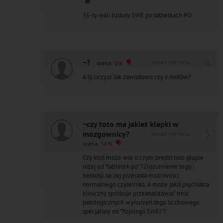
35-ty wali bzdury SWE po tabletkach PO
6
~?
ponad rok temu
ocena:
0%
A ty liczysz tak zawodowo czy z nudów?
~czy toto ma jakieś klepki w
5
mózgownicy?
ponad rok temu
ocena:
36%
Czy ktoś może wie o czym bredzi toto głupie
niżej od "tabletek po" ?Zrozumienie tego
bełkotu raczej przerasta możliwości
normalnego czytelnika. A może jakiś psychiatra
kliniczny spróbuje przeanalizować treść
patologicznych wynurzeń tego liczbowego
specjalisty od "fizjologii SWEJ"?