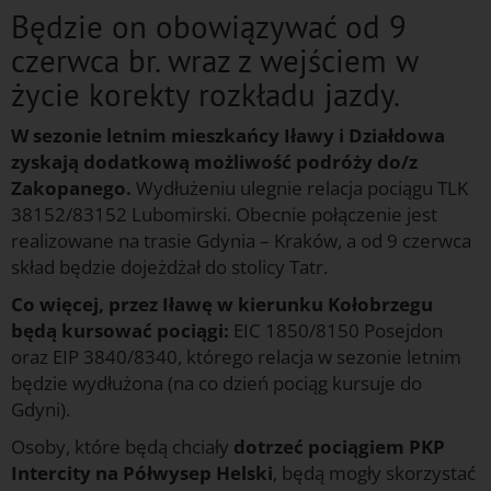
Będzie on obowiązywać od 9
czerwca br. wraz z wejściem w
życie korekty rozkładu jazdy.
W sezonie letnim mieszkańcy Iławy i Działdowa
zyskają dodatkową możliwość podróży do/z
Zakopanego.
Wydłużeniu ulegnie relacja pociągu TLK
38152/83152 Lubomirski. Obecnie połączenie jest
realizowane na trasie Gdynia – Kraków, a od 9 czerwca
skład będzie dojeżdżał do stolicy Tatr.
Co więcej, przez Iławę w kierunku Kołobrzegu
będą kursować pociągi:
EIC 1850/8150 Posejdon
oraz EIP 3840/8340, którego relacja w sezonie letnim
będzie wydłużona (na co dzień pociąg kursuje do
Gdyni).
Osoby, które będą chciały
dotrzeć pociągiem PKP
Intercity na Półwysep Helski
, będą mogły skorzystać