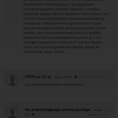
Przejmowanie SSP pełną parą w całej gospodarce.
Zwolnienia grupowe, likwidacje zakładów i rolnictwa,
wyprzedaż majątku obcemu kapitałowi, Orlen strata za I kw. 7
mld rdr, lizanie doopy Brukseli i oddawanie kompetencji,
zastraszanie i prześladowanie pograniczników i wojska.
Ogólnie dewastacja Państwa, demokracji, wolności słowa i
mediów. Gdzie podniesienie kwoty wolnej od podatku,
dobrowolny ZUS dla przedsiębiorców, paliwo po 5,19 i
dziesiątki niespełnionych "przenośni"? Aha, dla "drużyny
xxxxx xxx" wystarczą plastikowe nakrętki, dopłaty do
niemieckiego szrotu i PIESEL.
12
~TOTO to 35-ty
ponad rok temu
ocena:
100%
~czy toto ma jakieś klepki w mózgownicy?
11
~do przemykającego prawie pustego
ocena:
73%
ponad rok temu