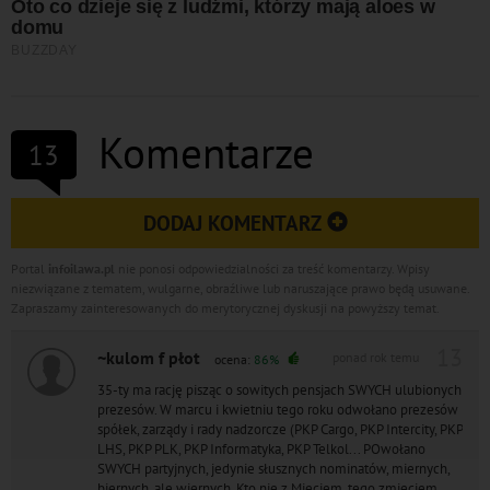
Komentarze
13
DODAJ KOMENTARZ
Portal
infoilawa.pl
nie ponosi odpowiedzialności za treść komentarzy. Wpisy
niezwiązane z tematem, wulgarne, obraźliwe lub naruszające prawo będą usuwane.
Zapraszamy zainteresowanych do merytorycznej dyskusji na powyższy temat.
13
~kulom f płot
ponad rok temu
ocena:
86%
35-ty ma rację pisząc o sowitych pensjach SWYCH ulubionych
prezesów. W marcu i kwietniu tego roku odwołano prezesów
spółek, zarządy i rady nadzorcze (PKP Cargo, PKP Intercity, PKP
LHS, PKP PLK, PKP Informatyka, PKP Telkol... POwołano
SWYCH partyjnych, jedynie słusznych nominatów, miernych,
biernych, ale wiernych. Kto nie z Mieciem, tego zmieciem.