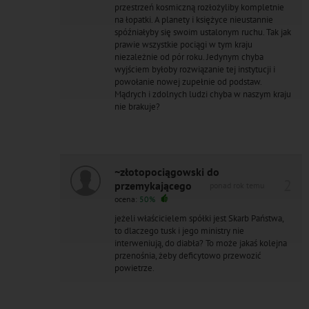
przestrzeń kosmiczną rozłożyliby kompletnie
na łopatki. A planety i księżyce nieustannie
spóźniałyby się swoim ustalonym ruchu. Tak jak
prawie wszystkie pociągi w tym kraju
niezależnie od pór roku. Jedynym chyba
wyjściem byłoby rozwiązanie tej instytucji i
powołanie nowej zupełnie od podstaw.
Mądrych i zdolnych ludzi chyba w naszym kraju
nie brakuje?
~złotopociągowski do
2
przemykającego
ponad rok temu
ocena:
50%
jeżeli właścicielem spółki jest Skarb Państwa,
to dlaczego tusk i jego ministry nie
interweniują, do diabła? To może jakaś kolejna
przenośnia, żeby deficytowo przewozić
powietrze.