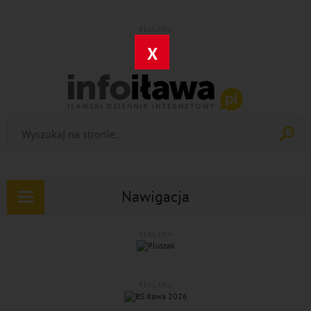
REKLAMA
X
Nawigacja
Rozwiń
nawigację
REKLAMA
REKLAMA