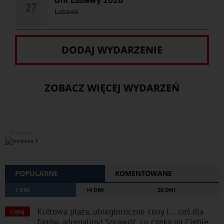
27
Lubawa
DODAJ WYDARZENIE
ZOBACZ WIĘCEJ WYDARZEŃ
REKLAMA
POPULARNE
KOMENTOWANE
7 DNI
14 DNI
30 DNI
Kultowa plaża, ubiegłoroczne ceny i... coś dla
Czytaj
fanów adrenaliny! Sprawdź, co czeka na Ciebie