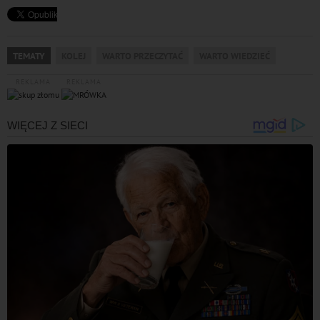
TEMATY
KOLEJ
WARTO PRZECZYTAĆ
WARTO WIEDZIEĆ
REKLAMA
REKLAMA