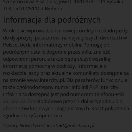
Szczytno oraz Pisz pociągów IC 18104/81104 Rybak i
TLK 15102/51102 Biebrza.
Informacja dla podróżnych
W okresie wprowadzania nowej korekty rozkładu jazdy
do dyspozycji pasażerów, na największych dworcach w
Polsce, będą informatorzy mobilni. Pomogą oni
podróżnym ustalić dogodne przesiadki, znaleźć
odpowiedni peron, a także będą służyć wszelką
informacją pomocną w podróży. Informacje o
rozkładzie jazdy oraz aktualne komunikaty dostępne są
na stronie www.intercity.pl. Dla pasażerów funkcjonuje
także ogólnodostępny numer infolinii PKP Intercity.
Infolinia ta dostępna jest pod numerem telefonu +48
22 322 22 22 całodobowo przez 7 dni w tygodniu dla
abonentów krajowych i zagranicznych. Koszt połączenia
zgodny z taryfą operatora.
Cezary Nowak/red. kontakt@infoilawa.pl.