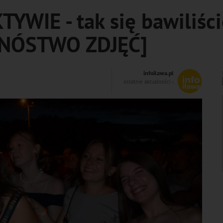
YWIE - tak się bawiliści
MNÓSTWO ZDJĘĆ]
infoilawa.pl
ostatnie aktualności ‹