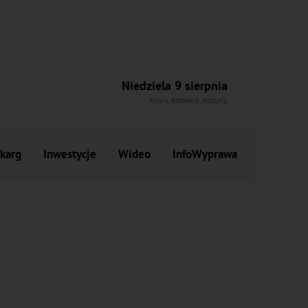
Niedziela 9 sierpnia
Klary, Romana, Rozyny
skarg
Inwestycje
Wideo
InfoWyprawa