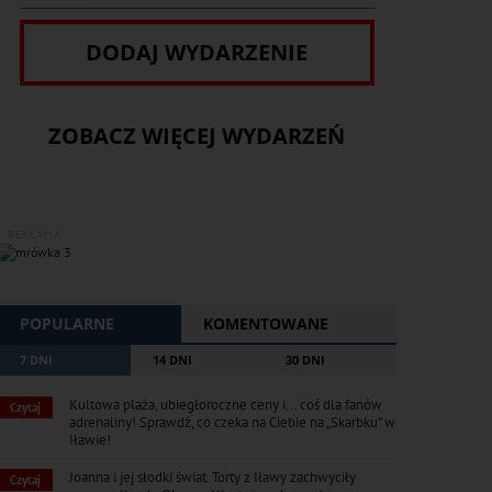
DODAJ WYDARZENIE
ZOBACZ WIĘCEJ WYDARZEŃ
REKLAMA
POPULARNE
KOMENTOWANE
7 DNI
14 DNI
30 DNI
Kultowa plaża, ubiegłoroczne ceny i... coś dla fanów
Czytaj
adrenaliny! Sprawdź, co czeka na Ciebie na „Skarbku” w
Iławie!
Joanna i jej słodki świat. Torty z Iławy zachwyciły
Czytaj