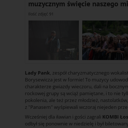
muzycznym święcie naszego mi
Ilość zdjęć 91
Lady Pank
, zespół charyzmatycznego wokalist
Borysewicza jest w formie! To muzycy udowodn
charakterze gwiazdy wieczoru, dali na bocznym
rockowej grupy są wciąż pamiętane, i to nie tyl
pokolenia, ale też przez młodzież, nastolatków
z "Panasem" wyśpiewali wczoraj niejeden prze
Wcześniej dla iławian i gości zagrali
KOMBI Łos
odbył się ponownie w niedzielę i był biletowan