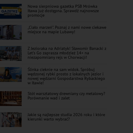
Nowa sierpniowa gazetka PSB Mrówka
Iława już dostępna. Sprawdź najnowsze
promocje
„Ciało marzeń”. Poznaj z nami nowe ciekawe
miejsce na mapie Lubawy!
Z Jezioraka na Adriatyk! Sławomir Banacki z
Let's Go zaprasza młodzież 14+ na
niezapomniany rejs w Chorwacji!
Ślinka cieknie na sam widok. Spróbuj
wędzonej rybki prosto z lokalnych jezior i
nowej wędzarni Gospodarstwa Rybackiego
w Iławie!
Stół warsztatowy drewniany czy metalowy?
Porównanie wad i zalet
Jakie są najlepsze studia 2026 roku i które
kierunki warto wybrać?