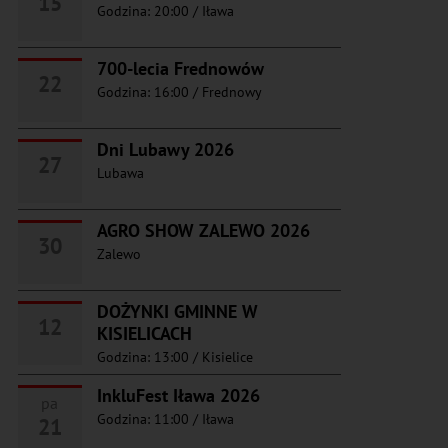
15
Godzina: 20:00
/
Iława
700-lecia Frednowów
22
Godzina: 16:00
/
Frednowy
Dni Lubawy 2026
27
Lubawa
AGRO SHOW ZALEWO 2026
30
Zalewo
DOŻYNKI GMINNE W
12
KISIELICACH
Godzina: 13:00
/
Kisielice
InkluFest Iława 2026
pa
Godzina: 11:00
/
Iława
21