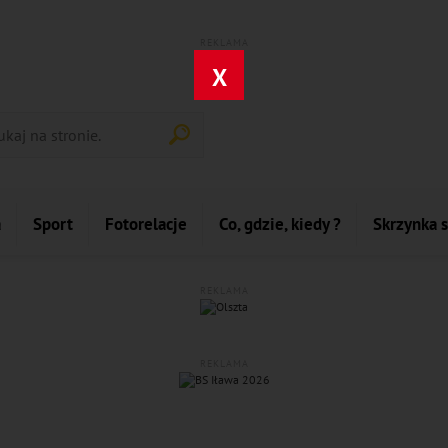
REKLAMA
X
a
Sport
Fotorelacje
Co, gdzie, kiedy ?
Skrzynka 
REKLAMA
REKLAMA