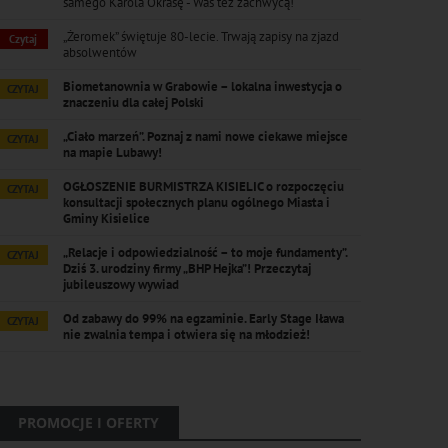
samego Karola Okrasę - Was też zachwycą!
„Żeromek” świętuje 80-lecie. Trwają zapisy na zjazd
Czytaj
absolwentów
Biometanownia w Grabowie – lokalna inwestycja o
CZYTAJ
znaczeniu dla całej Polski
„Ciało marzeń”. Poznaj z nami nowe ciekawe miejsce
CZYTAJ
na mapie Lubawy!
OGŁOSZENIE BURMISTRZA KISIELIC o rozpoczęciu
CZYTAJ
konsultacji społecznych planu ogólnego Miasta i
Gminy Kisielice
„Relacje i odpowiedzialność – to moje fundamenty”.
CZYTAJ
Dziś 3. urodziny firmy „BHP Hejka”! Przeczytaj
jubileuszowy wywiad
Od zabawy do 99% na egzaminie. Early Stage Iława
CZYTAJ
nie zwalnia tempa i otwiera się na młodzież!
PROMOCJE I OFERTY