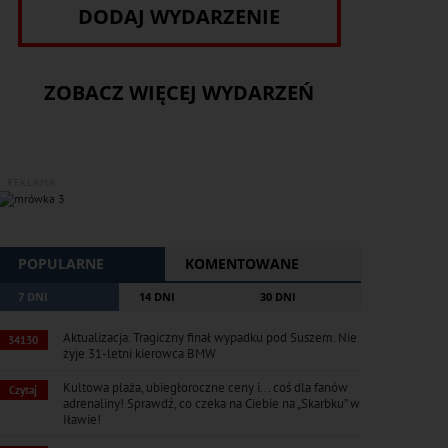
DODAJ WYDARZENIE
ZOBACZ WIĘCEJ WYDARZEŃ
REKLAMA
POPULARNE
KOMENTOWANE
7 DNI
14 DNI
30 DNI
Aktualizacja. Tragiczny finał wypadku pod Suszem. Nie
34130
żyje 31-letni kierowca BMW
Kultowa plaża, ubiegłoroczne ceny i... coś dla fanów
Czytaj
adrenaliny! Sprawdź, co czeka na Ciebie na „Skarbku” w
Iławie!