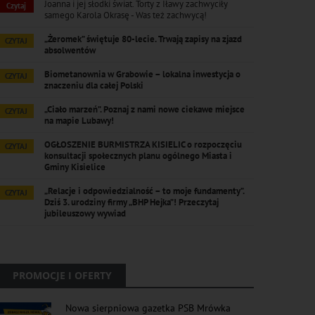
Joanna i jej słodki świat. Torty z Iławy zachwyciły
Czytaj
samego Karola Okrasę - Was też zachwycą!
„Żeromek” świętuje 80-lecie. Trwają zapisy na zjazd
CZYTAJ
absolwentów
Biometanownia w Grabowie – lokalna inwestycja o
CZYTAJ
znaczeniu dla całej Polski
„Ciało marzeń”. Poznaj z nami nowe ciekawe miejsce
CZYTAJ
na mapie Lubawy!
OGŁOSZENIE BURMISTRZA KISIELIC o rozpoczęciu
CZYTAJ
konsultacji społecznych planu ogólnego Miasta i
Gminy Kisielice
„Relacje i odpowiedzialność – to moje fundamenty”.
CZYTAJ
Dziś 3. urodziny firmy „BHP Hejka”! Przeczytaj
jubileuszowy wywiad
PROMOCJE I OFERTY
Nowa sierpniowa gazetka PSB Mrówka