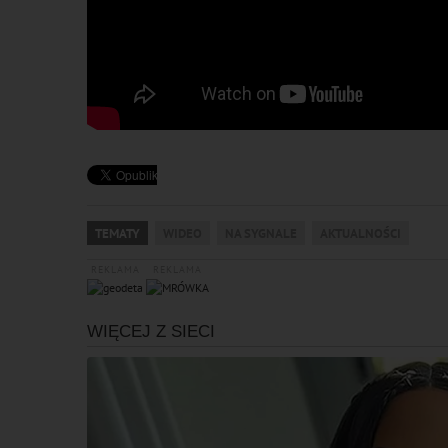
TEMATY
WIDEO
NA SYGNALE
AKTUALNOŚCI
REKLAMA
REKLAMA