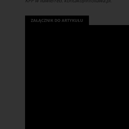
KPP w Iławie/red. kontakt@infoilawa.pl.
ZAŁĄCZNIK DO ARTYKUŁU