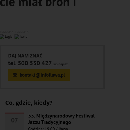
cie miał broń i
REKLAMA
REKLAMA
DAJ NAM ZNAĆ
tel. 500 530 427
lub napisz
kontakt@infoilawa.pl
Co, gdzie, kiedy?
55. Międzynarodowy Festiwal
07
Jazzu Tradycyjnego
Godzina: 19:00
/
Iława