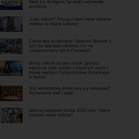
Iława już dostępna. Sprawdź najnowsze
promocje
„Ciało marzeń”. Poznaj z nami nowe ciekawe
miejsce na mapie Lubawy!
Z Jezioraka na Adriatyk! Sławomir Banacki z
Let's Go zaprasza młodzież 14+ na
niezapomniany rejs w Chorwacji!
Ślinka cieknie na sam widok. Spróbuj
wędzonej rybki prosto z lokalnych jezior i
nowej wędzarni Gospodarstwa Rybackiego
w Iławie!
Stół warsztatowy drewniany czy metalowy?
Porównanie wad i zalet
Jakie są najlepsze studia 2026 roku i które
kierunki warto wybrać?