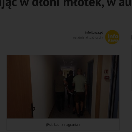
ając w dłoni młotek, w au
infoilawa.pl
ostatnie aktualności ‹
(Fot. kadr z nagrania.)