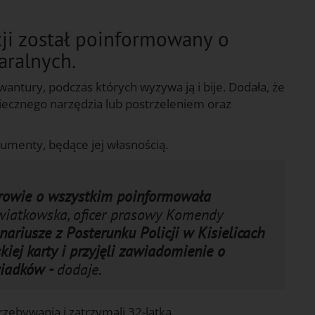
icji został poinformowany o
aralnych.
wantury, podczas których wyzywa ją i bije. Dodała, że
piecznego narzędzia lub postrzeleniem oraz
umenty, będące jej własnością.
zdrowie o wszystkim poinformowała
wiatkowska, oficer prasowy Komendy
nariusze z Posterunku Policji w Kisielicach
kiej karty i przyjęli zawiadomienie o
wiadków -
dodaje.
przebywania i zatrzymali 32-latka.