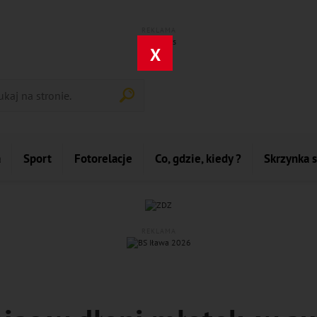
REKLAMA
X
a
Sport
Fotorelacje
Co, gdzie, kiedy ?
Skrzynka 
REKLAMA