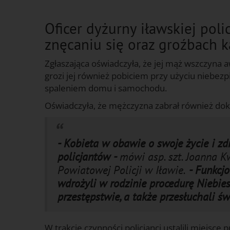
Oficer dyżurny iławskiej pol
znęcaniu się oraz groźbach k
Zgłaszająca oświadczyła, że jej mąż wszczyna a
grozi jej również pobiciem przy użyciu niebez
spaleniem domu i samochodu.
Oświadczyła, że mężczyzna zabrał również dok
- Kobieta w obawie o swoje życie i 
policjantów -
mówi asp. szt. Joanna K
Powiatowej Policji w Iławie.
- Funkcjo
wdrożyli w rodzinie procedurę Niebies
przestępstwie, a także przesłuchali ś
W trakcie czynności policjanci ustalili miejsce 