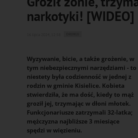
Groził żonie, trzym
narkotyki! [WIDEO]
WYDRUKUJ
DRUKUJ
16 lipca 2024, 12:58
PODSTRONĘ
DO
Wyzywanie, bicie, a także grożenie, w
tym niebezpiecznymi narzędziami - to
niestety była codzienność w jednej z
rodzin w gminie Kisielice. Kobieta
stwierdziła, że ma dość, kiedy to mąż
groził jej, trzymając w dłoni młotek.
Funkcjonariusze zatrzymali 32-latka;
mężczyzna najbliższe 3 miesiące
spędzi w więzieniu.