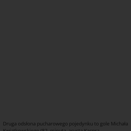
Druga odsłona pucharowego pojedynku to gole Michała
Kwiatkowskiego (82. minuta, asysta Kacpra