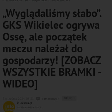
STRONA GŁÓWNA
NAJNOWSZE WIADOMOŚCI
„Wyglądaliśmy słabo”.
GKS Wikielec ogrywa
Ossę, ale początek
meczu należał do
gospodarzy! [ZOBACZ
WSZYSTKIE BRAMKI -
WIDEO]
WYDRUKUJ
DRUKUJ
5 września 2024, 08:31
komentarzy 4
PODSTRONĘ
infoilawa.pl
DO
ostatnie aktualności ‹