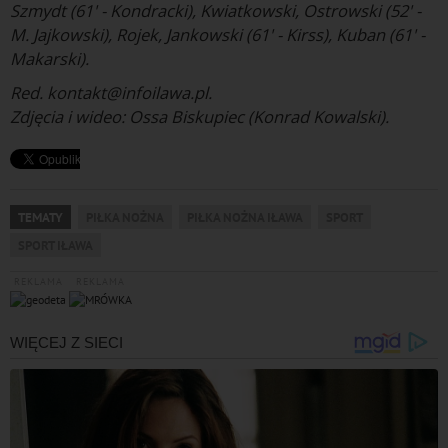
Szmydt (61' - Kondracki), Kwiatkowski, Ostrowski (52' -
M. Jajkowski), Rojek, Jankowski (61' - Kirss), Kuban (61' -
Makarski).
Red. kontakt@infoilawa.pl.
Zdjęcia i wideo: Ossa Biskupiec (Konrad Kowalski).
TEMATY
PIŁKA NOŻNA
PIŁKA NOŻNA IŁAWA
SPORT
SPORT IŁAWA
REKLAMA
REKLAMA