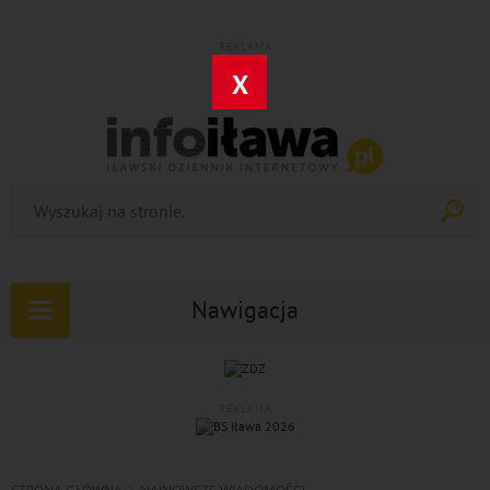
REKLAMA
X
Nawigacja
Rozwiń
nawigację
REKLAMA