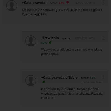
3
~Cała prawda!
ponad rok temu
ocena:
42%
Gieksa to jest z Katowic i gra w ekstraklapie a toto co grało z
Osą to wiejski LZS.
2
~Iławianin
ponad rok temu
ocena:
80%
Wyzywa od analfabetów a sam nie wie jak się
pisze dopóki.
1
~Cała prawda o Tobie
ocena:
63%
ponad rok temu
Do póki nie było internetu to tylko rodzicie
wiedzieli,że jesteś idiota i analfabeta Pisze się :
Ossa i GKS