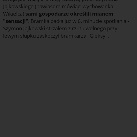
Jajkowskiego (nawiasem mówiąc: wychowanka
Wikielca)
sami gospodarze określili mianem
"sensacji"
. Bramka padła już w 6. minucie spotkania -
Szymon Jajkowski strzałem z rzutu wolnego przy
lewym słupku zaskoczył bramkarza "Gieksy".