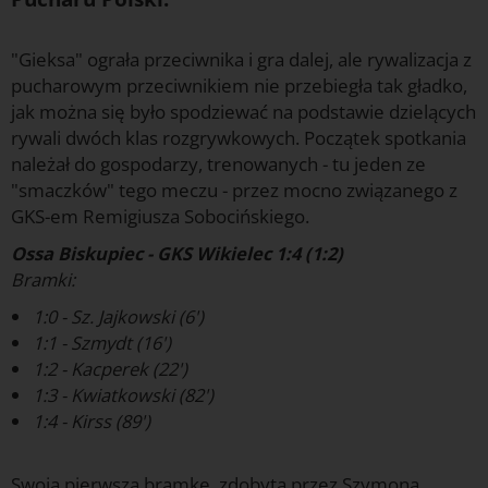
"Gieksa" ograła przeciwnika i gra dalej, ale rywalizacja z
pucharowym przeciwnikiem nie przebiegła tak gładko,
jak można się było spodziewać na podstawie dzielących
rywali dwóch klas rozgrywkowych. Początek spotkania
należał do gospodarzy, trenowanych - tu jeden ze
"smaczków" tego meczu - przez mocno związanego z
GKS-em Remigiusza Sobocińskiego.
Ossa Biskupiec - GKS Wikielec 1:4 (1:2)
Bramki:
1:0 - Sz. Jajkowski (6')
1:1 - Szmydt (16')
1:2 - Kacperek (22')
1:3 - Kwiatkowski (82')
1:4 - Kirss (89')
f
Swoją pierwszą bramkę, zdobytą przez Szymona