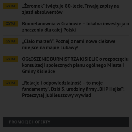
„Żeromek” świętuje 80-lecie. Trwają zapisy na
CZYTAJ
zjazd absolwentów
Biometanownia w Grabowie – lokalna inwestycja o
CZYTAJ
znaczeniu dla całej Polski
„Ciało marzeń”. Poznaj z nami nowe ciekawe
CZYTAJ
miejsce na mapie Lubawy!
OGŁOSZENIE BURMISTRZA KISIELIC o rozpoczęciu
CZYTAJ
konsultacji społecznych planu ogólnego Miasta i
Gminy Kisielice
„Relacje i odpowiedzialność – to moje
CZYTAJ
fundamenty”. Dziś 3. urodziny firmy „BHP Hejka”!
Przeczytaj jubileuszowy wywiad
PROMOCJE I OFERTY