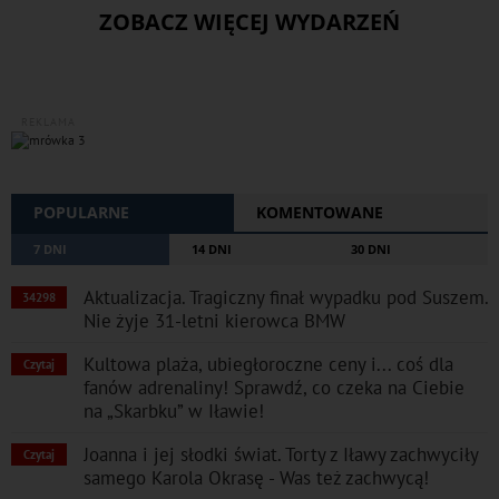
ZOBACZ WIĘCEJ WYDARZEŃ
REKLAMA
POPULARNE
KOMENTOWANE
7 DNI
14 DNI
30 DNI
Aktualizacja. Tragiczny finał wypadku pod Suszem.
34298
Nie żyje 31-letni kierowca BMW
Kultowa plaża, ubiegłoroczne ceny i... coś dla
Czytaj
fanów adrenaliny! Sprawdź, co czeka na Ciebie
na „Skarbku” w Iławie!
Joanna i jej słodki świat. Torty z Iławy zachwyciły
Czytaj
samego Karola Okrasę - Was też zachwycą!