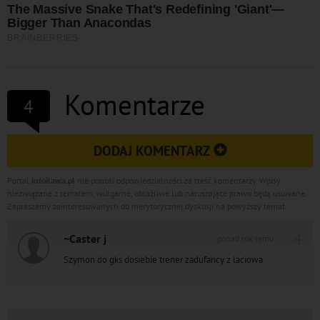
Komentarze
4
DODAJ KOMENTARZ
Portal
infoilawa.pl
nie ponosi odpowiedzialności za treść komentarzy. Wpisy
niezwiązane z tematem, wulgarne, obraźliwe lub naruszające prawo będą usuwane.
Zapraszamy zainteresowanych do merytorycznej dyskusji na powyższy temat.
4
~Caster j
ponad rok temu
Szymon do gks dosiebie trener zadufancy z laciowa