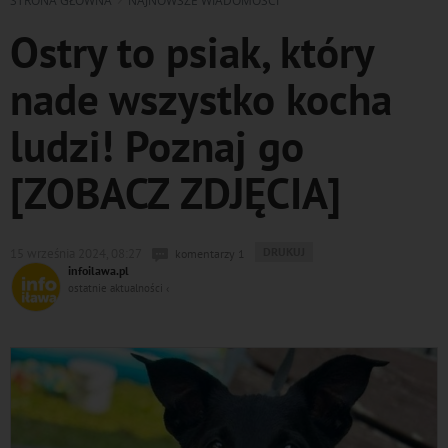
STRONA GŁÓWNA
NAJNOWSZE WIADOMOŚCI
Ostry to psiak, który
nade wszystko kocha
ludzi! Poznaj go
[ZOBACZ ZDJĘCIA]
WYDRUKUJ
DRUKUJ
15 września 2024, 08:27
komentarzy 1
PODSTRONĘ
infoilawa.pl
DO
ostatnie aktualności ‹