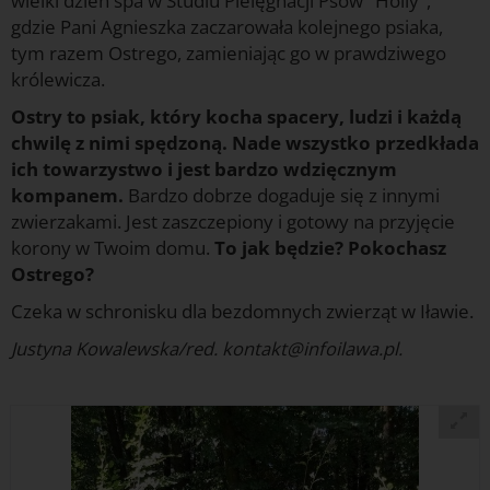
wielki dzień spa w Studiu Pielęgnacji Psów "Holly",
gdzie Pani Agnieszka zaczarowała kolejnego psiaka,
tym razem Ostrego, zamieniając go w prawdziwego
królewicza.
Ostry to psiak, który kocha spacery, ludzi i każdą
chwilę z nimi spędzoną. Nade wszystko przedkłada
ich towarzystwo i jest bardzo wdzięcznym
kompanem.
Bardzo dobrze dogaduje się z innymi
zwierzakami. Jest zaszczepiony i gotowy na przyjęcie
korony w Twoim domu.
To jak będzie? Pokochasz
Ostrego?
Czeka w schronisku dla bezdomnych zwierząt w Iławie.
Justyna Kowalewska/red. kontakt@infoilawa.pl.