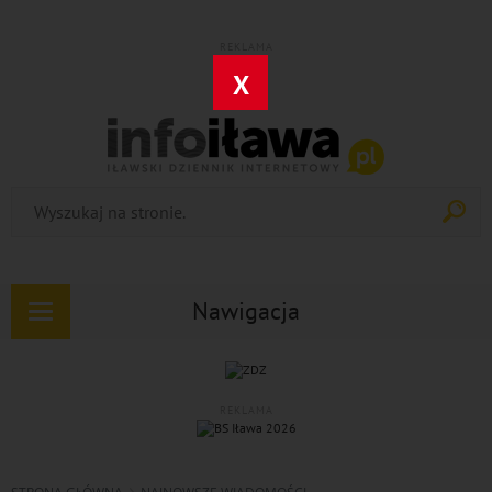
REKLAMA
X
Nawigacja
Rozwiń
nawigację
REKLAMA