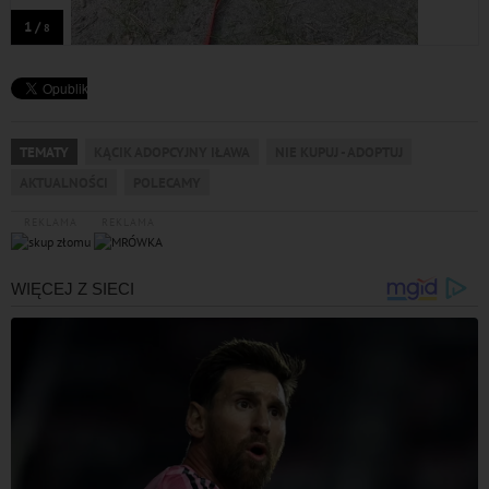
1 /
8
TEMATY
KĄCIK ADOPCYJNY IŁAWA
NIE KUPUJ - ADOPTUJ
AKTUALNOŚCI
POLECAMY
REKLAMA
REKLAMA