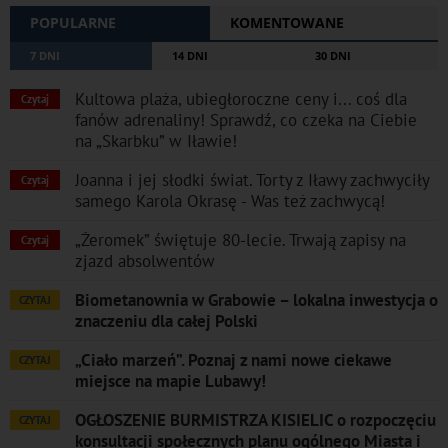
POPULARNE
KOMENTOWANE
7 DNI
14 DNI
30 DNI
Kultowa plaża, ubiegłoroczne ceny i... coś dla
Czytaj
fanów adrenaliny! Sprawdź, co czeka na Ciebie
na „Skarbku” w Iławie!
Joanna i jej słodki świat. Torty z Iławy zachwyciły
Czytaj
samego Karola Okrasę - Was też zachwycą!
„Żeromek” świętuje 80-lecie. Trwają zapisy na
Czytaj
zjazd absolwentów
Biometanownia w Grabowie – lokalna inwestycja o
CZYTAJ
znaczeniu dla całej Polski
„Ciało marzeń”. Poznaj z nami nowe ciekawe
CZYTAJ
miejsce na mapie Lubawy!
OGŁOSZENIE BURMISTRZA KISIELIC o rozpoczęciu
CZYTAJ
konsultacji społecznych planu ogólnego Miasta i