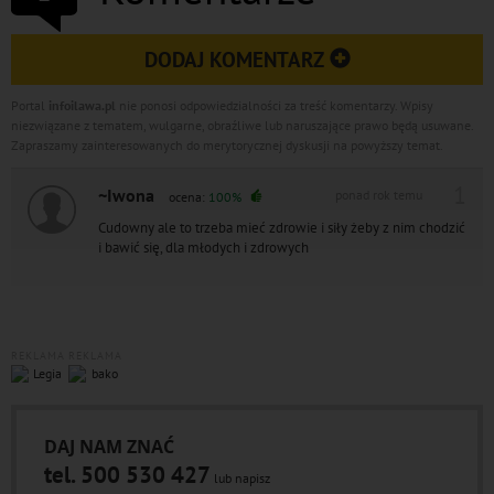
DODAJ KOMENTARZ
Portal
infoilawa.pl
nie ponosi odpowiedzialności za treść komentarzy. Wpisy
niezwiązane z tematem, wulgarne, obraźliwe lub naruszające prawo będą usuwane.
Zapraszamy zainteresowanych do merytorycznej dyskusji na powyższy temat.
1
~Iwona
ponad rok temu
ocena:
100%
Cudowny ale to trzeba mieć zdrowie i siły żeby z nim chodzić
i bawić się, dla młodych i zdrowych
REKLAMA
REKLAMA
DAJ NAM ZNAĆ
tel. 500 530 427
lub napisz