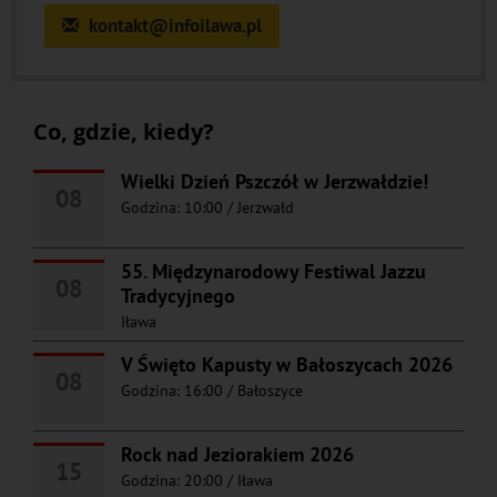
kontakt@infoilawa.pl
Co, gdzie, kiedy?
Wielki Dzień Pszczół w Jerzwałdzie!
08
Godzina: 10:00
/
Jerzwałd
55. Międzynarodowy Festiwal Jazzu
08
Tradycyjnego
Iława
V Święto Kapusty w Bałoszycach 2026
08
Godzina: 16:00
/
Bałoszyce
Rock nad Jeziorakiem 2026
15
Godzina: 20:00
/
Iława