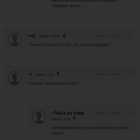
Będzie dobra konkurencja dla Gołębia z
Mikołajek. Brawo.
6
~rtj
ponad rok temu
ocena:
100%
" Rooms Division Director"...no, no, nie pogadasz!
5
~i
ponad rok temu
ocena:
26%
Dla kogo - dla bodnarowców?
4
~Tekla do niżej
ponad rok temu
ocena:
48%
na Wiejskiej obecnie trwa realizacja przenośni
tuskich.