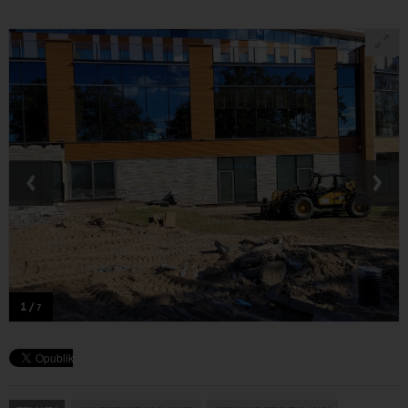
‹
›
1 /
7