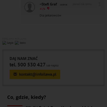
1
~Stefi Graf
ponad rok temu
ocena:
41%
Dla jarkarowców
REKLAMA
REKLAMA
DAJ NAM ZNAĆ
tel. 500 530 427
lub napisz
kontakt@infoilawa.pl
Co, gdzie, kiedy?