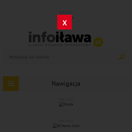
REKLAMA
X
Nawigacja
Rozwiń
nawigację
REKLAMA
REKLAMA