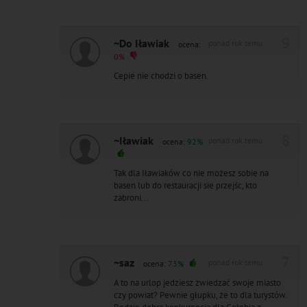
9
~Do Iławiak
ponad rok temu
ocena:
0%
Cepie nie chodzi o basen.
8
~Iławiak
ponad rok temu
ocena:
92%
Tak dla Iławiaków co nie możesz sobie na
basen lub do restauracji sie przejśc, kto
zabroni...
7
~saz
ponad rok temu
ocena:
73%
A to na urlop jedziesz zwiedzać swoje miasto
czy powiat? Pewnie głupku, że to dla turystów.