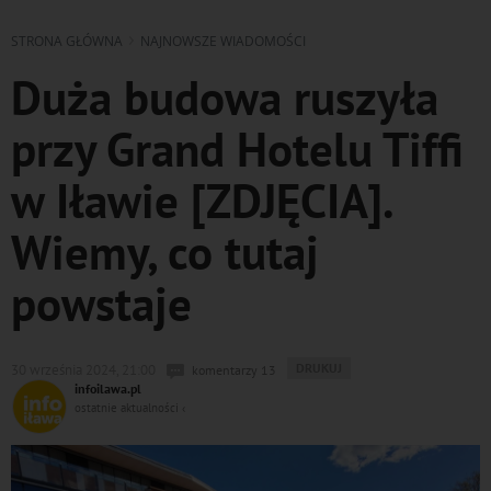
STRONA GŁÓWNA
NAJNOWSZE WIADOMOŚCI
Duża budowa ruszyła
przy Grand Hotelu Tiffi
w Iławie [ZDJĘCIA].
Wiemy, co tutaj
powstaje
WYDRUKUJ
DRUKUJ
30 września 2024, 21:00
komentarzy 13
PODSTRONĘ
infoilawa.pl
DO
ostatnie aktualności ‹