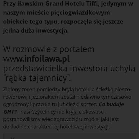
Przy iławskim Grand Hotelu Tiffi, jedynym w
naszym mieście pięciogwiazdkowym
obiekcie tego typu, rozpoczęła się jeszcze
jedna duża inwestycja.
W rozmowie z portalem
ww
w.infoilawa.pl
przedstawicielka inwestora uchyla
"rąbka tajemnicy".
Zielony teren pomiędzy bryłą hotelu a ścieżką pieszo-
rowerową i Jeziorakiem został niedawno tymczasowo
ogrodzony i pracuje tu już ciężki sprzęt.
Co buduje
GHT?
- nasi Czytelnicy nie kryją ciekawości,
postanowiliśmy więc sprawdzić u źródła, jaki jest
dokładnie charakter tej hotelowej inwestycji.