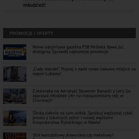
młodzież!
PROMOCJE I OFERTY
Nowa sierpniowa gazetka PSB Mrówka Iława już
dostępna. Sprawdź najnowsze promocje
„Ciało marzeń”. Poznaj z nami nowe ciekawe miejsce na
mapie Lubawy!
Z Jezioraka na Adriatyk! Sławomir Banacki z Let's Go
zaprasza młodzież 14+ na niezapomniany rejs w
Chorwacji!
Ślinka cieknie na sam widok. Spróbuj wędzonej rybki
prosto z lokalnych jezior i nowej wędzarni
Gospodarstwa Rybackiego w Iławie!
Stół warsztatowy drewniany czy metalowy?