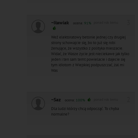
3
~Iławiak
ponad rok temu
ocena:
91%
Weź elektoratowy betonie jednej czy drugiej
strony schowajcie się, bo to już się robi
żenujące, że wszystko z polityka mieszacie.
Widać, że Wasze życie jest nieciekawe jak tylko
jeden i ten sam temt powielacie i dajecie się
tym idiotom z Wiejskiej podpuszczać, żal mi
Was
2
~Saz
ponad rok temu
ocena:
100%
Dla ludzi którzy chcą odpocząć. To chyba
normalne?