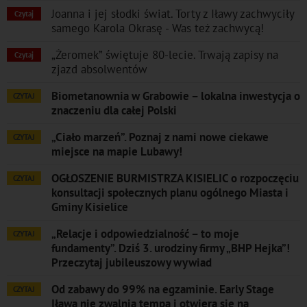
Joanna i jej słodki świat. Torty z Iławy zachwyciły
Czytaj
samego Karola Okrasę - Was też zachwycą!
„Żeromek” świętuje 80-lecie. Trwają zapisy na
Czytaj
zjazd absolwentów
Biometanownia w Grabowie – lokalna inwestycja o
CZYTAJ
znaczeniu dla całej Polski
„Ciało marzeń”. Poznaj z nami nowe ciekawe
CZYTAJ
miejsce na mapie Lubawy!
OGŁOSZENIE BURMISTRZA KISIELIC o rozpoczęciu
CZYTAJ
konsultacji społecznych planu ogólnego Miasta i
Gminy Kisielice
„Relacje i odpowiedzialność – to moje
CZYTAJ
fundamenty”. Dziś 3. urodziny firmy „BHP Hejka”!
Przeczytaj jubileuszowy wywiad
Od zabawy do 99% na egzaminie. Early Stage
CZYTAJ
Iława nie zwalnia tempa i otwiera się na