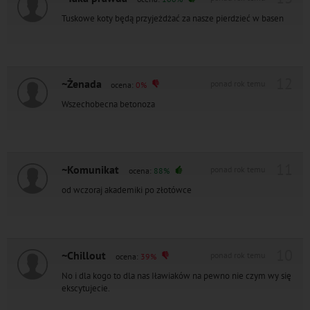
Tuskowe koty będą przyjeżdżać za nasze pierdzieć w basen
12
~Żenada
ponad rok temu
ocena:
0%
Wszechobecna betonoza
11
~Komunikat
ponad rok temu
ocena:
88%
od wczoraj akademiki po złotówce
10
~Chillout
ponad rok temu
ocena:
39%
No i dla kogo to dla nas Iławiaków na pewno nie czym wy się
ekscytujecie.