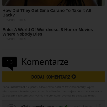
Komentarze
13
DODAJ KOMENTARZ
Portal
infoilawa.pl
nie ponosi odpowiedzialności za treść komentarzy. Wpisy
niezwiązane z tematem, wulgarne, obraźliwe lub naruszające prawo będą usuwane.
Zapraszamy zainteresowanych do merytorycznej dyskusji na powyższy temat.
13
~Taka prawda
ponad rok temu
ocena:
100%