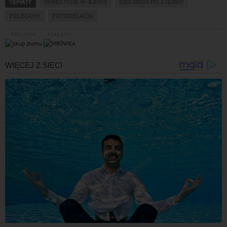
TEMATY
INWESTYCJE W IŁAWIE
CIEKAWOSTKI Z IŁAWY
POLECAMY
FOTORELACJA
REKLAMA
REKLAMA