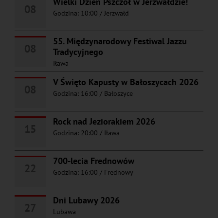
Wielki Dzień Pszczół w Jerzwałdzie!
08
Godzina: 10:00
/
Jerzwałd
55. Międzynarodowy Festiwal Jazzu
08
Tradycyjnego
Iława
V Święto Kapusty w Bałoszycach 2026
08
Godzina: 16:00
/
Bałoszyce
Rock nad Jeziorakiem 2026
15
Godzina: 20:00
/
Iława
700-lecia Frednowów
22
Godzina: 16:00
/
Frednowy
Dni Lubawy 2026
27
Lubawa