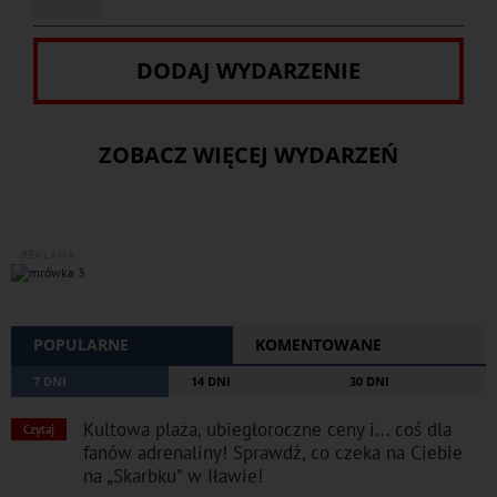
DODAJ WYDARZENIE
ZOBACZ WIĘCEJ WYDARZEŃ
REKLAMA
POPULARNE
KOMENTOWANE
7 DNI
14 DNI
30 DNI
Kultowa plaża, ubiegłoroczne ceny i... coś dla
Czytaj
fanów adrenaliny! Sprawdź, co czeka na Ciebie
na „Skarbku” w Iławie!