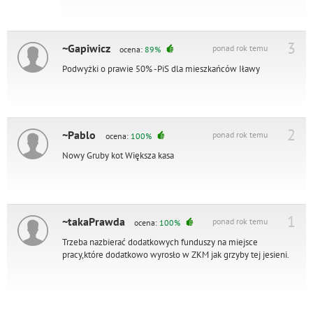
3
~Gapiwicz
ponad rok temu
ocena:
89%
Podwyżki o prawie 50% -PiS dla mieszkańców Iławy
2
~Pablo
ponad rok temu
ocena:
100%
Nowy Gruby kot Większa kasa
1
~takaPrawda
ponad rok temu
ocena:
100%
Trzeba nazbierać dodatkowych funduszy na miejsce
pracy,które dodatkowo wyrosło w ZKM jak grzyby tej jesieni.