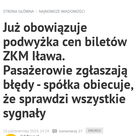
STRONA GŁÓWNA
NAJNOWSZE WIADOMOŚCI
Już obowiązuje
podwyżka cen biletów
ZKM Iława.
Pasażerowie zgłaszają
błędy - spółka obiecuje,
że sprawdzi wszystkie
sygnały
WYDRUKUJ
DRUKUJ
10 października 2024, 14:28
komentarzy 27
PODSTRONĘ