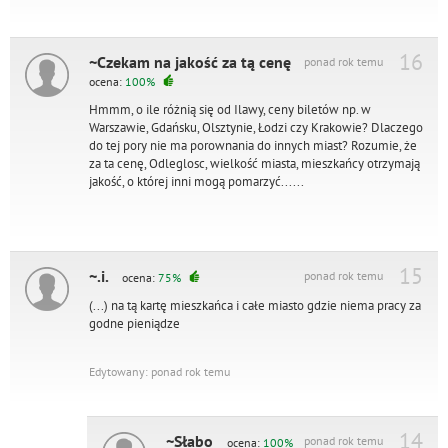
16
~Czekam na jakość za tą cenę
ponad rok temu
ocena:
100%
Hmmm, o ile różnią się od Ilawy, ceny biletów np. w
Warszawie, Gdańsku, Olsztynie, Łodzi czy Krakowie? Dlaczego
do tej pory nie ma porownania do innych miast? Rozumie, że
za ta cenę, Odleglosc, wielkość miasta, mieszkańcy otrzymają
jakość, o której inni mogą pomarzyć......
15
~.i.
ponad rok temu
ocena:
75%
(...) na tą kartę mieszkańca i całe miasto gdzie niema pracy za
godne pieniądze
Edytowany: ponad rok temu
14
~Słabo
ponad rok temu
ocena:
100%