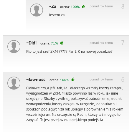
8
~Za
ponad rok temu
ocena:
100%
Jestem za
7
~Didi
ponad rok temu
ocena:
71%
Kto to jest szef ZKM ????? Pan J. K na nowej posadzie?
6
~Jawność
ponad rok temu
ocena:
100%
Ciekawe czy, a jeśli tak, ile i dlaczego wzrosły koszty zarządu,
wynagrodzen w ZKM. Miasto powinno raz w roku, jak inne
urzędy, np. Sluzby cywilnej, pokazywać zatrudnienie, srednie
wynagrodzenia, koszty zarządu w urzędzie, jednostkach i
spółkach podległych za rok ubiegły z porownaniem z rokiem
wcześniejszym. Na szczęście są Radni, którzy też mogą o to
zapytać. To jest przejaw europejskiego podejścia.