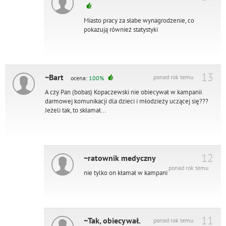
Miasto pracy za słabe wynagrodzenie, co
pokazują również statystyki
13
~Bart
ponad rok temu
ocena:
100%
A czy Pan (bobas) Kopaczewski nie obiecywał w kampanii
darmowej komunikacji dla dzieci i młodzieży uczącej się???
Jeżeli tak, to skłamał...
12
~ratownik medyczny
ponad rok temu
nie tylko on kłamał w kampani
11
~Tak, obiecywał.
ponad rok temu