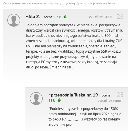
Zapraszamy zainteresowanych do merytorycznej dyskusji na powyższy temat.
26
~Ala Z.
ponad rok temu
ocena:
63%
To dopiero początek podwyżek. W niedalekiej perspektywie
drastyczny wzrost cen żywności, energii, kosztów utrzymania.
Już w budżecie uśmiechniętego państwa brakuje 300 mld
złotych, szpitale bankrutują, kolejne miliardy dla Ukrainy, ZUS
i NFZ nie ma pieniędzy na świadczenia, operacje, zabiegi,
terapie, kolesie bez kwalifikacji topią wszystkie SSP, w koszu
projekty strategiczne przynoszące zyski, myrchowanie na
całego, a POmyleńcy z tuskowej sekty bredzą, ze spłacają
długi po PiSie. Śmiech na sali.
25
~przenośnia Tuska nr. 19
ocena:
83%
ponad rok temu
*Podniesiemy zasiłek pogrzebowy do 150%
płacy minimalnej – czyli od lipca 2024 będzie
to 6450 zł* .,,,,,,,,,,,, i wszyscy po raz kolejny
zrobieni w jajo.