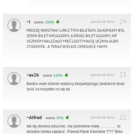
24
~i
ponad rok temu
ocena:
100%
PROSZĘ PAŃSTWA! LIPA Z TYMI BILETAMI. ZA KOMUNY BYŁ
JEDEN BILET NIEULGOWY, A DRUGI BILET ULGOWY, NP
UCZNIOM NALEŻAŁO MIEĆ LEGITYMACJĘ UCZNIA ALBO
STUDENTA.. A TERAZ WIELKIE CEREGIELE MAMY.
23
~as26
ponad rok temu
ocena:
100%
Bardzo wam dobrze wyborcy bezpartyjnego, bedziecie teraz
bulić za wszystko co się da.
22
~Alfred
ponad rok temu
ocena:
95%
Jak się stwarza sztuczne , nie potrzebne etaty .............. to
koledze trzeba zapłacić . Prawda Panie Dawidzie ???? Tylko