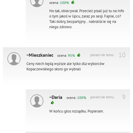
ocena:
100%
No tak, obiecywał. Przecież pisali już tu na Info
o tym jakoś w lipcu, zaraz po sesji. Fajnie, co?
Taki dobry, bezpartyjny… nabraliście się na
niego zdrowo.
10
~Mieszkaniec
ponad rok temu
ocena:
95%
Ceny niech będą wyższe ale tylko dla wyborców
Kopaczewskiego skoro go wybrali
9
~Daria
ponad rok temu
ocena:
100%
W końcu głos rozsądku. Popieram.