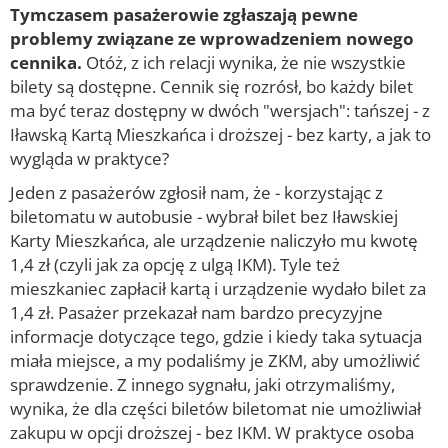
Tymczasem pasażerowie zgłaszają pewne
problemy związane ze wprowadzeniem nowego
cennika.
Otóż, z ich relacji wynika, że nie wszystkie
bilety są dostępne. Cennik się rozrósł, bo każdy bilet
ma być teraz dostępny w dwóch "wersjach": tańszej - z
Iławską Kartą Mieszkańca i droższej - bez karty, a jak to
wygląda w praktyce?
Jeden z pasażerów zgłosił nam, że - korzystając z
biletomatu w autobusie - wybrał bilet bez Iławskiej
Karty Mieszkańca, ale urządzenie naliczyło mu kwotę
1,4 zł (czyli jak za opcję z ulgą IKM). Tyle też
mieszkaniec zapłacił kartą i urządzenie wydało bilet za
1,4 zł. Pasażer przekazał nam bardzo precyzyjne
informacje dotyczące tego, gdzie i kiedy taka sytuacja
miała miejsce, a my podaliśmy je ZKM, aby umożliwić
sprawdzenie. Z innego sygnału, jaki otrzymaliśmy,
wynika, że dla części biletów biletomat nie umożliwiał
zakupu w opcji droższej - bez IKM. W praktyce osoba