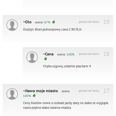
19
~Olo
ponad rok temu
ocena:
67%
Olsztyn. Bilet jednorazowy cana 2.90 PLN
18
~Cena
ponad rok temu
ocena:
100%
Chyba ulgowy, ostatnio płaciłem 4
17
~Iława moje miasto
ponad rok temu
ocena:
100%
Ceny biletów nowe a rozkład jazdy stary no słabo to wygląda
nasza piękna słaba lokalna władza