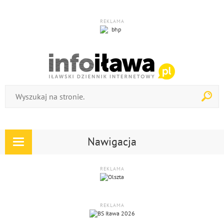
REKLAMA
Nawigacja
Rozwiń
nawigację
REKLAMA
REKLAMA