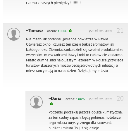
czemu z naszych pieniędzy !!!!!!!!!
21
~Tomasz
ponad rok temu
ocena:
100%
Nie ma to jak poranne , jesienne powietrze w Iławie .
Otwierasz okno i czujesz ten rześki bukiet aromatów jak
każdego roku. Ziemniaczanka dzieli się swoimi produktami ze
wszystkimi mieszkańcami Iławy i robi to całkowicie za darmo.
Miasto dumne, nad najdłuższym jeziorem w Polsce, przyciąga
turystów skuszonych możliwością zdrowotnych inhalacji a
mieszkańcy mają to na co dzień. Dziękujemy miasto.
20
~Daria
ponad rok temu
ocena:
100%
Poczekaj, poczekaj jeszcze opłatę klimatyczną,
za ten cudny zapach, będą pobierać hotelarze
tego miasta turystycznego dla ratowania
budżetu miasta. To już się dzieje.