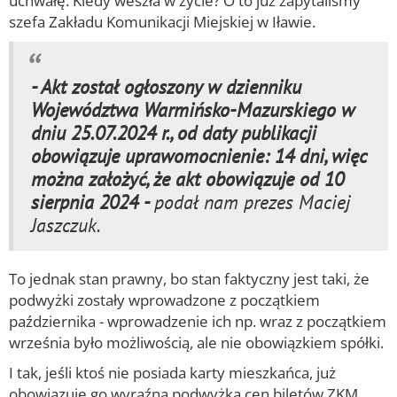
uchwałę. Kiedy weszła w życie? O to już zapytaliśmy
szefa Zakładu Komunikacji Miejskiej w Iławie.
- Akt został ogłoszony w dzienniku
Województwa Warmińsko-Mazurskiego w
dniu 25.07.2024 r., od daty publikacji
obowiązuje uprawomocnienie: 14 dni, więc
można założyć, że akt obowiązuje od 10
sierpnia 2024 -
podał nam prezes Maciej
Jaszczuk.
To jednak stan prawny, bo stan faktyczny jest taki, że
podwyżki zostały wprowadzone z początkiem
października - wprowadzenie ich np. wraz z początkiem
września było możliwością, ale nie obowiązkiem spółki.
I tak, jeśli ktoś nie posiada karty mieszkańca, już
obowiązuje go wyraźna podwyżka cen biletów ZKM