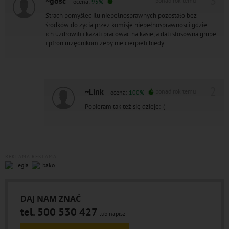
3
~gość
ponad rok temu
ocena:
95%
Strach pomyślec ilu niepełnosprawnych pozostało bez
środków do zycia przez komisje niepełnosprawnosci gdzie
ich uzdrowili i kazali pracowac na kasie, a dali stosowna grupe
i pfron urzędnikom żeby nie cierpieli biedy...
2
~Link
ponad rok temu
ocena:
100%
Popieram tak też się dzieje:-(
REKLAMA
REKLAMA
DAJ NAM ZNAĆ
tel. 500 530 427
lub napisz