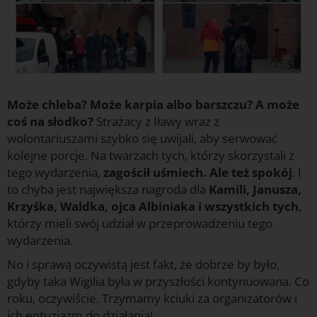
Może chleba? Może karpia albo barszczu? A może
coś na słodko?
Strażacy z Iławy wraz z
wolontariuszami szybko się uwijali, aby serwować
kolejne porcje. Na twarzach tych, którzy skorzystali z
tego wydarzenia,
zagościł uśmiech. Ale też spokój
. I
to chyba jest największa nagroda dla
Kamili, Janusza,
Krzyśka, Waldka, ojca Albiniaka i wszystkich tych
,
którzy mieli swój udział w przeprowadzeniu tego
wydarzenia.
No i sprawą oczywistą jest fakt, że dobrze by było,
gdyby taka Wigilia była w przyszłości kontynuowana. Co
roku, oczywiście. Trzymamy kciuki za organizatorów i
ich entuzjazm do działania!