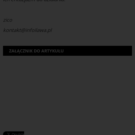
Aktualności Iława
zico
kontakt@infoilawa.pl
ZAŁĄCZNIK DO ARTYKUŁU