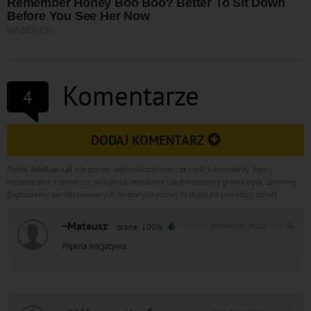
Komentarze
4
DODAJ KOMENTARZ
Portal
infoilawa.pl
nie ponosi odpowiedzialności za treść komentarzy. Wpisy
niezwiązane z tematem, wulgarne, obraźliwe lub naruszające prawo będą usuwane.
Zapraszamy zainteresowanych do merytorycznej dyskusji na powyższy temat.
4
~Mateusz
ponad rok temu
ocena:
100%
Piękna inicjatywa.