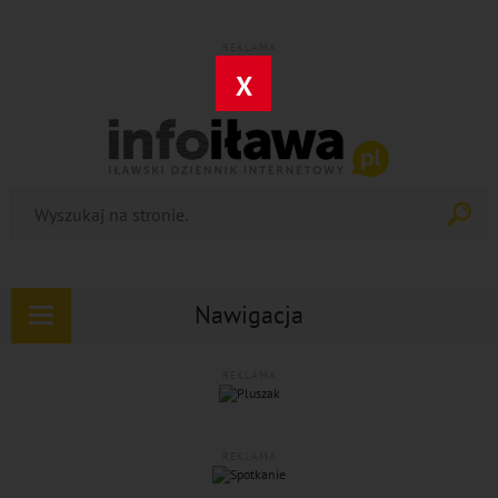
REKLAMA
X
Nawigacja
Rozwiń
nawigację
REKLAMA
REKLAMA