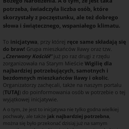
Bożego Narodzenia. A o tym, że jest taka
potrzeba, świadczyła liczba osób, które
skorzystały z poczęstunku, ale też dobrego
słowa i świątecznego, wspaniałego klimatu.
To
inicjatywa
, przy której
ręce same składają się
do braw!
Grupa mieszkańców Iławy oraz tzw.
„Czerwony Kościół”
już po raz drugi z rzędu
zorganizowała na Starym Mieście
Wigilię dla
najbardziej potrzebujących, samotnych i
bezdomnych mieszkańców Iławy i okolic
.
Organizatorzy zachęcali, także na naszym portalu
(
TUTAJ
) do poinformowania osób w potrzebie o tej
wyjątkowej inicjatywie.
A o tym, że jest to inicjatywa nie tylko godna wielkiej
pochwały, ale także
jak najbardziej potrzebna
,
można się było przekonać dzisiaj już na samym