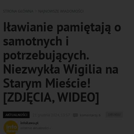
STRONA GŁÓWNA
NAJNOWSZE WIADOMOŚCI
Iławianie pamiętają o
samotnych i
potrzebujących.
Niezwykła Wigilia na
Starym Mieście!
[ZDJĘCIA, WIDEO]
WYDRUKUJ
DRUKUJ
AKTUALNOŚCI
21 grudnia 2024, 13:57
komentarzy 6
PODSTRONĘ
infoilawa.pl
DO
ostatnie aktualności ‹