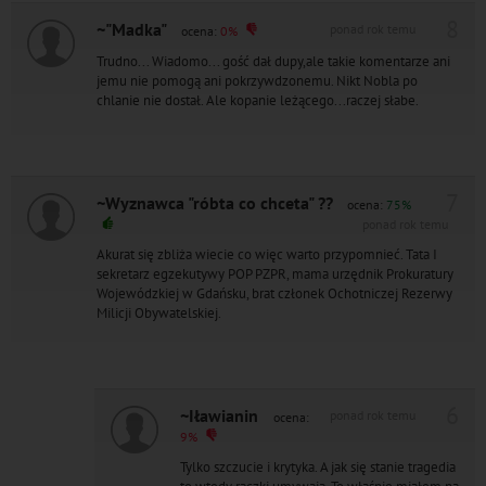
8
~"Madka"
ponad rok temu
ocena:
0%
Trudno... Wiadomo... gość dał dupy,ale takie komentarze ani
jemu nie pomogą ani pokrzywdzonemu. Nikt Nobla po
chlanie nie dostał. Ale kopanie leżącego...raczej słabe.
7
~Wyznawca "róbta co chceta" ??
ocena:
75%
ponad rok temu
Akurat się zbliża wiecie co więc warto przypomnieć. Tata I
sekretarz egzekutywy POP PZPR, mama urzędnik Prokuratury
Wojewódzkiej w Gdańsku, brat członek Ochotniczej Rezerwy
Milicji Obywatelskiej.
6
~Iławianin
ponad rok temu
ocena:
9%
Tylko szczucie i krytyka. A jak się stanie tragedia