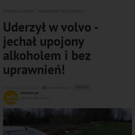
STRONA GŁÓWNA
NAJNOWSZE WIADOMOŚCI
Uderzył w volvo -
jechał upojony
alkoholem i bez
uprawnień!
WYDRUKUJ
DRUKUJ
9 stycznia 2025, 11:01
komentarzy 8
PODSTRONĘ
infoilawa.pl
DO
ostatnie aktualności ‹