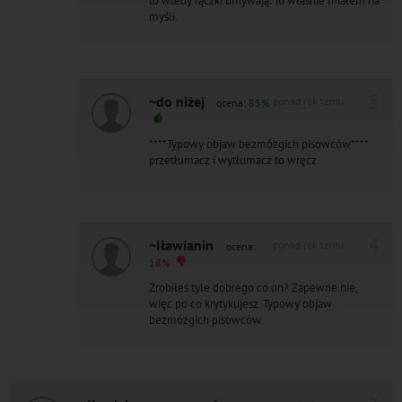
to wtedy rączki umywają. To właśnie miałem na
myśli.
5
~do niżej
ponad rok temu
ocena:
85%
****Typowy objaw bezmózgich pisowców****
przetłumacz i wytłumacz to wręcz
4
~Iławianin
ponad rok temu
ocena:
18%
Zrobiłeś tyle dobrego co on? Zapewne nie,
więc po co krytykujesz. Typowy objaw
bezmózgich pisowców.