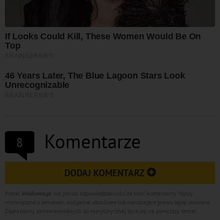
Komentarze
8
DODAJ KOMENTARZ
Portal
infoilawa.pl
nie ponosi odpowiedzialności za treść komentarzy. Wpisy
niezwiązane z tematem, wulgarne, obraźliwe lub naruszające prawo będą usuwane.
Zapraszamy zainteresowanych do merytorycznej dyskusji na powyższy temat.