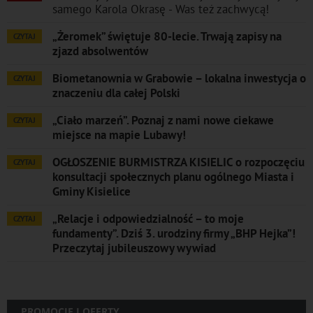
samego Karola Okrasę - Was też zachwycą!
„Żeromek” świętuje 80-lecie. Trwają zapisy na
CZYTAJ
zjazd absolwentów
Biometanownia w Grabowie – lokalna inwestycja o
CZYTAJ
znaczeniu dla całej Polski
„Ciało marzeń”. Poznaj z nami nowe ciekawe
CZYTAJ
miejsce na mapie Lubawy!
OGŁOSZENIE BURMISTRZA KISIELIC o rozpoczęciu
CZYTAJ
konsultacji społecznych planu ogólnego Miasta i
Gminy Kisielice
„Relacje i odpowiedzialność – to moje
CZYTAJ
fundamenty”. Dziś 3. urodziny firmy „BHP Hejka”!
Przeczytaj jubileuszowy wywiad
PROMOCJE I OFERTY