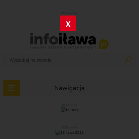
REKLAMA
X
Nawigacja
Rozwiń
nawigację
REKLAMA
REKLAMA