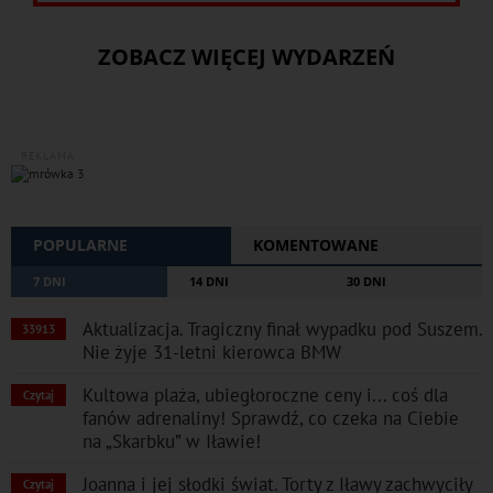
ZOBACZ WIĘCEJ WYDARZEŃ
REKLAMA
POPULARNE
KOMENTOWANE
7 DNI
14 DNI
30 DNI
Aktualizacja. Tragiczny finał wypadku pod Suszem.
33913
Nie żyje 31-letni kierowca BMW
Kultowa plaża, ubiegłoroczne ceny i... coś dla
Czytaj
fanów adrenaliny! Sprawdź, co czeka na Ciebie
na „Skarbku” w Iławie!
Joanna i jej słodki świat. Torty z Iławy zachwyciły
Czytaj