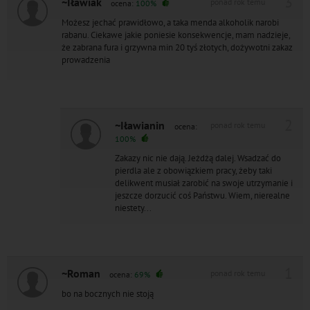
3
~Iławiak
ponad rok temu
ocena:
100%
Możesz jechać prawidłowo, a taka menda alkoholik narobi
rabanu. Ciekawe jakie poniesie konsekwencje, mam nadzieje,
że zabrana fura i grzywna min 20 tyś złotych, dożywotni zakaz
prowadzenia
2
~Iławianin
ponad rok temu
ocena:
100%
Zakazy nic nie dają. Jeżdżą dalej. Wsadzać do
pierdla ale z obowiązkiem pracy, żeby taki
delikwent musiał zarobić na swoje utrzymanie i
jeszcze dorzucić coś Państwu. Wiem, nierealne
niestety...
1
~Roman
ponad rok temu
ocena:
69%
bo na bocznych nie stoją