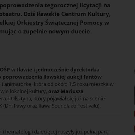
poprowadzenia tegorocznej licytacji na
teatru. Dziś Iławskie Centrum Kultury,
Wielkiej Orkiestry Świątecznej Pomocy w
formując o zupełnie nowym duecie
OŚP w Iławie i jednocześnie dyrektorka
o poprowadzenia iławskiej aukcji fantów
ę i animatorkę, która od około 1,5 roku mieszka w
iwie lokalnej kultury,
oraz Mariusza
a z Olsztyna, który pojawiał się już na scenie
(Dni Iławy oraz Iława Soundlake Festivalu).
i hematologii dziecięcej ruszyły już pełną parą -