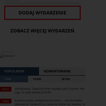
DODAJ WYDARZENIE
ZOBACZ WIĘCEJ WYDARZEŃ
REKLAMA
POPULARNE
KOMENTOWANE
7 DNI
14 DNI
30 DNI
Aktualizacja. Tragiczny finał wypadku pod Suszem. Nie
34155
żyje 31-letni kierowca BMW
Kultowa plaża, ubiegłoroczne ceny i... coś dla fanów
Czytaj
adrenaliny! Sprawdź, co czeka na Ciebie na „Skarbku” w