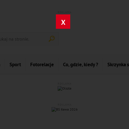
REKLAMA
X
a
Sport
Fotorelacje
Co, gdzie, kiedy ?
Skrzynka 
REKLAMA
REKLAMA