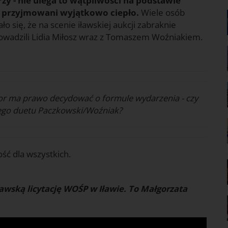
zy - nie ulega to wątpliwości na podstawie
li przyjmowani wyjątkowo ciepło.
Wiele osób
o się, że na scenie iławskiej aukcji zabraknie
rowadzili Lidia Miłosz wraz z Tomaszem Woźniakiem.
tor ma prawo decydować o formule wydarzenia - czy
nego duetu Paczkowski/Woźniak?
ść dla wszystkich.
awską licytację WOŚP w Iławie. To Małgorzata