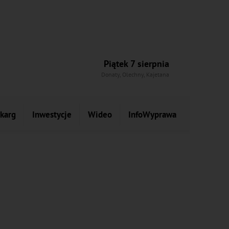
Piątek 7 sierpnia
Donaty, Olechny, Kajetana
skarg
Inwestycje
Wideo
InfoWyprawa