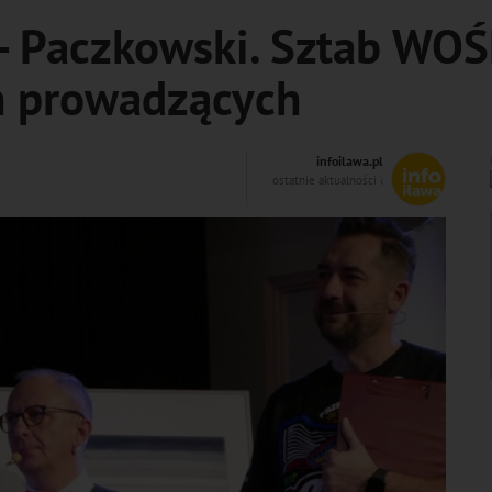
- Paczkowski. Sztab WOŚ
h prowadzących
infoilawa.pl
ostatnie aktualności ‹