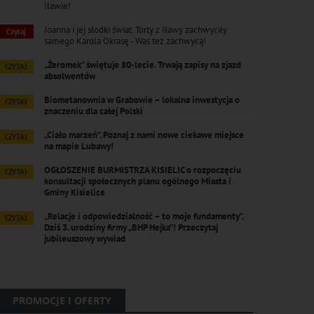
Iławie!
Joanna i jej słodki świat. Torty z Iławy zachwyciły
Czytaj
samego Karola Okrasę - Was też zachwycą!
„Żeromek” świętuje 80-lecie. Trwają zapisy na zjazd
CZYTAJ
absolwentów
Biometanownia w Grabowie – lokalna inwestycja o
CZYTAJ
znaczeniu dla całej Polski
„Ciało marzeń”. Poznaj z nami nowe ciekawe miejsce
CZYTAJ
na mapie Lubawy!
OGŁOSZENIE BURMISTRZA KISIELIC o rozpoczęciu
CZYTAJ
konsultacji społecznych planu ogólnego Miasta i
Gminy Kisielice
„Relacje i odpowiedzialność – to moje fundamenty”.
CZYTAJ
Dziś 3. urodziny firmy „BHP Hejka”! Przeczytaj
jubileuszowy wywiad
PROMOCJE I OFERTY