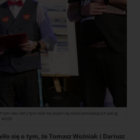
 W tym roku nikt z tych osób nie pojawi się wśród prowadzących aukcję
WOŚP.
wiło się o tym, że Tomasz Woźniak i Dariusz