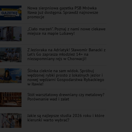
Nowa sierpniowa gazetka PSB Mrówka
Iława już dostępna. Sprawdź najnowsze
promocje
„Ciało marzeń”. Poznaj z nami nowe ciekawe
miejsce na mapie Lubawy!
Z Jezioraka na Adriatyk! Sławomir Banacki z
Let's Go zaprasza młodzież 14+ na
niezapomniany rejs w Chorwacji!
Ślinka cieknie na sam widok. Spróbuj
wędzonej rybki prosto z lokalnych jezior i
nowej wędzarni Gospodarstwa Rybackiego
w Iławie!
Stół warsztatowy drewniany czy metalowy?
Porównanie wad i zalet
Jakie są najlepsze studia 2026 roku i które
kierunki warto wybrać?