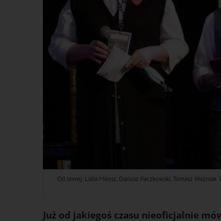
Od lewej: Lidia Miłosz, Dariusz Paczkowski, Tomasz Woźniak.
Już od jakiegoś czasu nieoficjalnie mó