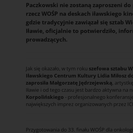
Paczkowski nie zostaną zaproszeni do 
rzecz WOŚP na deskach iławskiego kino
gdzie tradycyjnie zawiązał się sztab 
Iławie, oficjalnie to potwierdziło, in
prowadzących.
Jak się okazało, w tym roku
szefowa sztabu W
Iławskiego Centrum Kultury Lidia Miłosz d
zaprosiła Małgorzatę Jędrzejewską
, artystk
Iławie i od tego czasu jest bardzo aktywna na n
Korpolińskiego
- profesjonalnego konferansjer
największych imprez organizowanych przez ICK 
Przygotowania do 33. finału WOŚP dla onkologii 