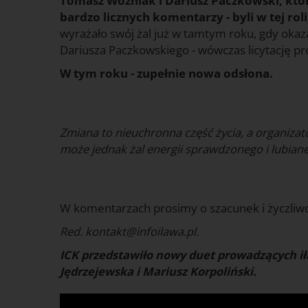
Tomasz Woźniak i Dariusz Paczkowski, któr
bardzo licznych komentarzy - byli w tej ro
wyrażało swój żal już w tamtym roku, gdy okazał
Dariusza Paczkowskiego - wówczas licytację p
W tym roku - zupełnie nowa odsłona.
Zmiana to nieuchronna część życia, a organiza
może jednak żal energii sprawdzonego i lubia
W komentarzach prosimy o szacunek i życzliwo
Red. kontakt@infoilawa.pl.
ICK przedstawiło nowy duet prowadzących ił
Jędrzejewska i Mariusz Korpoliński.