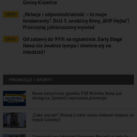
Gminy Kisielice
„Relacje i odpowiedzialność – to moje
CZYTAJ
fundamenty”. Dziś 3. urodziny firmy „BHP Hejka”!
Przeczytaj jubileuszowy wywiad
Od zabawy do 99% na egzaminie. Early Stage
CZYTAJ
Iława nie zwalnia tempa i otwiera się na
młodzież!
PROMOCJE I OFERTY
Nowa sierpniowa gazetka PSB Mrówka Iława już
dostępna. Sprawdź najnowsze promocje
„Ciało marzeń”. Poznaj z nami nowe ciekawe miejsce na
mapie Lubawy!
Z Jezioraka na Adriatyk! Sławomir Banacki z Let's Go