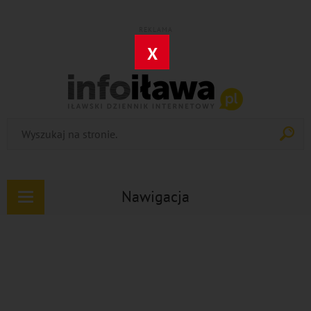
REKLAMA
X
Nawigacja
Rozwiń
nawigację