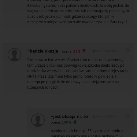
iławskich galeriach czy parkach hanlowych. Ja wolę jechać do
większej galerii raz na jakiś czas. Jak zaczynają się przeceny, to
dużo osób jedzie do miast, gdzie są sklepy, których w
mniejszych miejscowościach nie uświadczysz- np. Zara czy H
9
~będzie okazja
ponad rok temu
ocena:
33%
Skoro ma to być we wsi Bratian koło ronda, to powinno sìę
tam urządzić również obowiązkową szkółkę nauki jazdy po
rondzie dla wszystkich kierowców samochodów z rejestracją
NNM. Przez lata mieli tylko jedno rondo w powiecie. I
dlatego po przyjeździe do Iławy nadal sieją postrach na
tutejszych rondach.
8
~jest okazja nr. 35
ponad rok temu
ocena:
100%
pamiętam jak heretyk 35-ty układał rondo z
buraków na pastwisku ( post w archiwum ) i