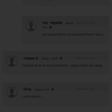
5
~do ~będzie
ponad rok temu
ocena:
76%
a ty siejesz herezje na tutejszych forach wręcz
4
~razem 6
ponad rok temu
ocena:
100%
Doładować im po trzy rossmanny i i pepca. Niech się cieszą.
3
~Ona
ponad rok temu
ocena:
82%
I setne pepco...