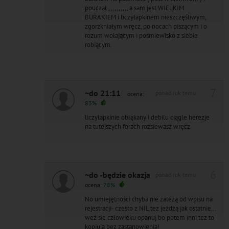
pouczał ,,,,,,,,,, a sam jest WIELKIM
BURAKIEM i liczyłapkinem nieszczęśliwym,
zgorzkniałym wręcz, po nocach piszącym i o
rozum wołającym i pośmiewisko z siebie
robiącym.
7
~do 21:11
ponad rok temu
ocena:
83%
liczyłapkinie obłąkany i debilu ciągle herezje
na tutejszych forach rozsiewasz wręcz
6
~do -będzie okazja
ponad rok temu
ocena:
78%
No umiejętności chyba nie zależą od wpisu na
rejestracji- czesto z NIL tez jeżdżą jak ostatnie...
weź sie człowieku opanuj bo potem inni tez to
kopiują bez zastanowienia!