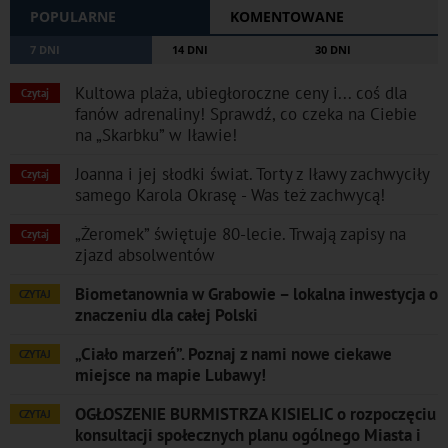
POPULARNE
KOMENTOWANE
7 DNI
14 DNI
30 DNI
Kultowa plaża, ubiegłoroczne ceny i... coś dla
Czytaj
fanów adrenaliny! Sprawdź, co czeka na Ciebie
na „Skarbku” w Iławie!
Joanna i jej słodki świat. Torty z Iławy zachwyciły
Czytaj
samego Karola Okrasę - Was też zachwycą!
„Żeromek” świętuje 80-lecie. Trwają zapisy na
Czytaj
zjazd absolwentów
Biometanownia w Grabowie – lokalna inwestycja o
CZYTAJ
znaczeniu dla całej Polski
„Ciało marzeń”. Poznaj z nami nowe ciekawe
CZYTAJ
miejsce na mapie Lubawy!
OGŁOSZENIE BURMISTRZA KISIELIC o rozpoczęciu
CZYTAJ
konsultacji społecznych planu ogólnego Miasta i