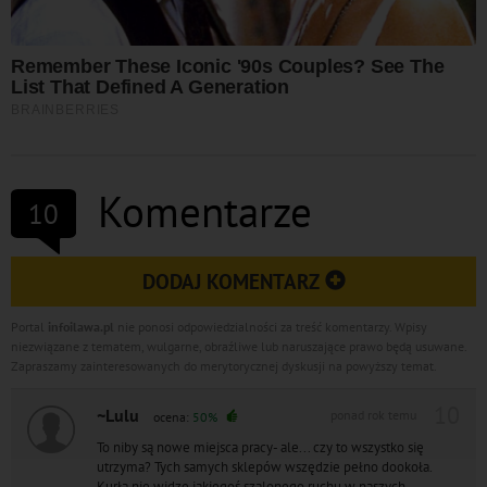
Komentarze
10
DODAJ KOMENTARZ
Portal
infoilawa.pl
nie ponosi odpowiedzialności za treść komentarzy. Wpisy
niezwiązane z tematem, wulgarne, obraźliwe lub naruszające prawo będą usuwane.
Zapraszamy zainteresowanych do merytorycznej dyskusji na powyższy temat.
10
~Lulu
ponad rok temu
ocena:
50%
To niby są nowe miejsca pracy- ale... czy to wszystko się
utrzyma? Tych samych sklepów wszędzie pełno dookoła.
Kurła nie widzę jakiegoś szalonego ruchu w naszych