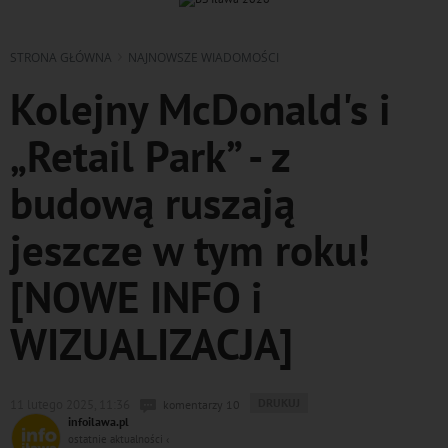
STRONA GŁÓWNA
NAJNOWSZE WIADOMOŚCI
Kolejny McDonald's i
„Retail Park” - z
budową ruszają
jeszcze w tym roku!
[NOWE INFO i
WIZUALIZACJA]
WYDRUKUJ
DRUKUJ
11 lutego 2025, 11:36
komentarzy 10
PODSTRONĘ
infoilawa.pl
DO
ostatnie aktualności ‹