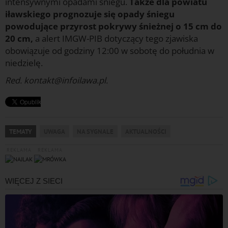
intensywnymi opadami śniegu.
Także dla powiatu
iławskiego prognozuje się opady śniegu
powodujące przyrost pokrywy śnieżnej o 15 cm do
20 cm,
a alert IMGW-PIB dotyczący tego zjawiska
obowiązuje od godziny 12:00 w sobotę do południa w
niedzielę.
Red. kontakt@infoilawa.pl.
TEMATY
UWAGA
NA SYGNALE
AKTUALNOŚCI
REKLAMA
REKLAMA