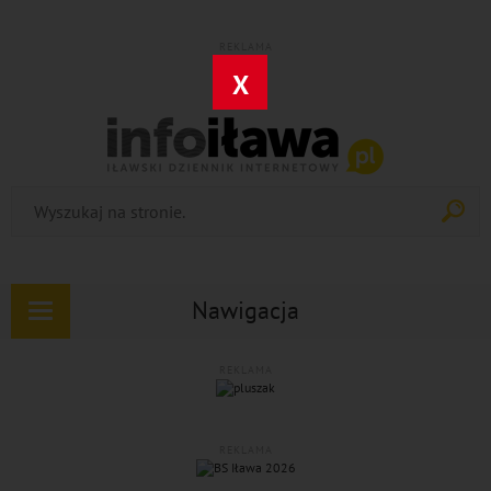
REKLAMA
X
Nawigacja
Rozwiń
nawigację
REKLAMA
REKLAMA