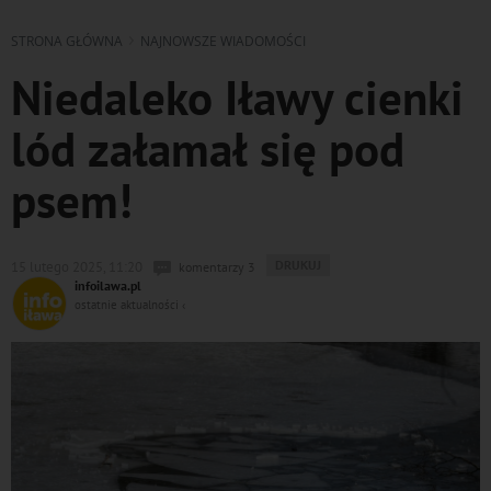
STRONA GŁÓWNA
NAJNOWSZE WIADOMOŚCI
Niedaleko Iławy cienki
lód załamał się pod
psem!
WYDRUKUJ
DRUKUJ
15 lutego 2025, 11:20
komentarzy 3
PODSTRONĘ
infoilawa.pl
DO
ostatnie aktualności ‹