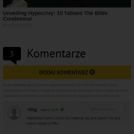
Komentarze
3
DODAJ KOMENTARZ
Portal
infoilawa.pl
nie ponosi odpowiedzialności za treść komentarzy. Wpisy
niezwiązane z tematem, wulgarne, obraźliwe lub naruszające prawo będą usuwane.
Zapraszamy zainteresowanych do merytorycznej dyskusji na powyższy temat.
3
~khg
ponad rok temu
ocena:
81%
Niedaleko Iławy cienki lód załamał się pod psem! I to jest
news! dzieki ci info!