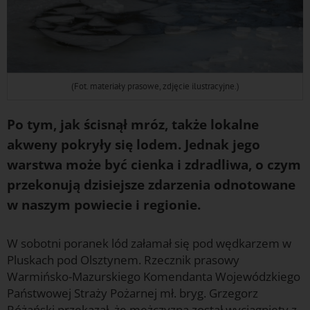
(Fot. materiały prasowe, zdjęcie ilustracyjne.)
Po tym, jak ścisnął mróz, także lokalne
akweny pokryły się lodem. Jednak jego
warstwa może być cienka i zdradliwa, o czym
przekonują dzisiejsze zdarzenia odnotowane
w naszym powiecie i regionie.
W sobotni poranek lód załamał się pod wędkarzem w
Pluskach pod Olsztynem. Rzecznik prasowy
Warmińsko-Mazurskiego Komendanta Wojewódzkiego
Państwowej Straży Pożarnej mł. bryg. Grzegorz
Różański przekazał, że mężczyzna został wyciągnięty z