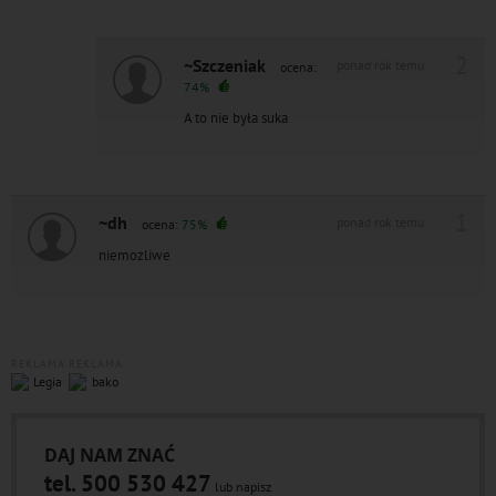
2
~Szczeniak
ponad rok temu
ocena:
74%
A to nie była suka
1
~dh
ponad rok temu
ocena:
75%
niemozliwe
REKLAMA
REKLAMA
DAJ NAM ZNAĆ
tel. 500 530 427
lub napisz