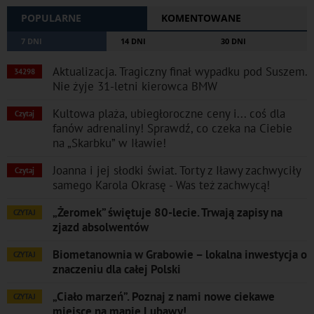
POPULARNE
KOMENTOWANE
7 DNI
14 DNI
30 DNI
Aktualizacja. Tragiczny finał wypadku pod Suszem.
34298
Nie żyje 31-letni kierowca BMW
Kultowa plaża, ubiegłoroczne ceny i... coś dla
Czytaj
fanów adrenaliny! Sprawdź, co czeka na Ciebie
na „Skarbku” w Iławie!
Joanna i jej słodki świat. Torty z Iławy zachwyciły
Czytaj
samego Karola Okrasę - Was też zachwycą!
„Żeromek” świętuje 80-lecie. Trwają zapisy na
CZYTAJ
zjazd absolwentów
Biometanownia w Grabowie – lokalna inwestycja o
CZYTAJ
znaczeniu dla całej Polski
„Ciało marzeń”. Poznaj z nami nowe ciekawe
CZYTAJ
miejsce na mapie Lubawy!