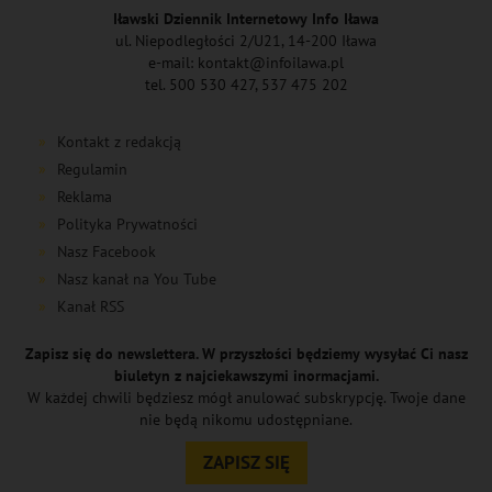
Iławski Dziennik Internetowy Info Iława
ul. Niepodległości 2/U21, 14-200 Iława
e-mail: kontakt@infoilawa.pl
tel. 500 530 427, 537 475 202
Kontakt z redakcją
Regulamin
Reklama
Polityka Prywatności
Nasz Facebook
Nasz kanał na You Tube
Kanał RSS
Zapisz się do newslettera. W przyszłości będziemy wysyłać Ci nasz
biuletyn z najciekawszymi inormacjami.
W każdej chwili będziesz mógł anulować subskrypcję. Twoje dane
nie będą nikomu udostępniane.
ZAPISZ SIĘ