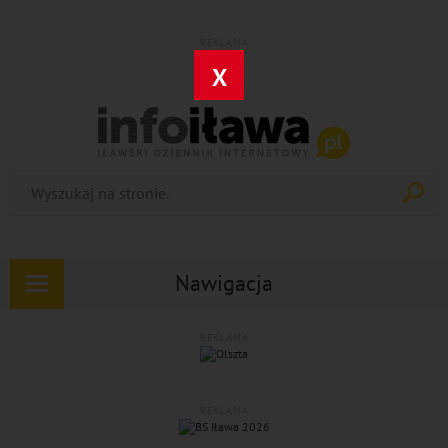
REKLAMA
X
Nawigacja
Rozwiń
nawigację
REKLAMA
REKLAMA