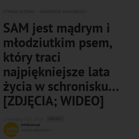
STRONA GŁÓWNA
NAJNOWSZE WIADOMOŚCI
SAM jest mądrym i
młodziutkim psem,
który traci
najpiękniejsze lata
życia w schronisku...
[ZDJĘCIA; WIDEO]
WYDRUKUJ
DRUKUJ
27 kwietnia 2025, 19:59
PODSTRONĘ
infoilawa.pl
DO
ostatnie aktualności ‹