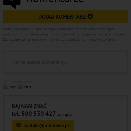
DODAJ KOMENTARZ
Portal
infoilawa.pl
nie ponosi odpowiedzialności za treść komentarzy. Wpisy
niezwiązane z tematem, wulgarne, obraźliwe lub naruszające prawo będą usuwane.
Zapraszamy zainteresowanych do merytorycznej dyskusji na powyższy temat.
Nie ma jeszcze komentarzy...
REKLAMA
REKLAMA
DAJ NAM ZNAĆ
tel. 500 530 427
lub napisz
kontakt@infoilawa.pl