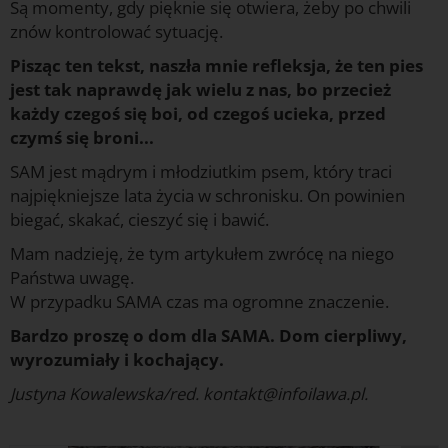
Są momenty, gdy pięknie się otwiera, żeby po chwili
znów kontrolować sytuację.
Pisząc ten tekst, naszła mnie refleksja, że ten pies
jest tak naprawdę jak wielu z nas, bo przecież
każdy czegoś się boi, od czegoś ucieka, przed
czymś się broni...
SAM jest mądrym i młodziutkim psem, który traci
najpiękniejsze lata życia w schronisku. On powinien
biegać, skakać, cieszyć się i bawić.
Mam nadzieję, że tym artykułem zwrócę na niego
Państwa uwagę.
W przypadku SAMA czas ma ogromne znaczenie.
Bardzo proszę o dom dla SAMA. Dom cierpliwy,
wyrozumiały i kochający.
Justyna Kowalewska/red. kontakt@infoilawa.pl.