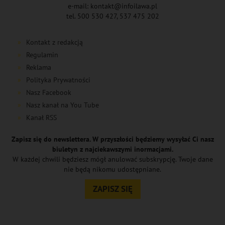
e-mail: kontakt@infoilawa.pl
tel. 500 530 427, 537 475 202
Kontakt z redakcją
Regulamin
Reklama
Polityka Prywatności
Nasz Facebook
Nasz kanał na You Tube
Kanał RSS
Zapisz się do newslettera. W przyszłości będziemy wysyłać Ci nasz
biuletyn z najciekawszymi inormacjami.
W każdej chwili będziesz mógł anulować subskrypcję. Twoje dane
nie będą nikomu udostępniane.
ZAPISZ SIĘ