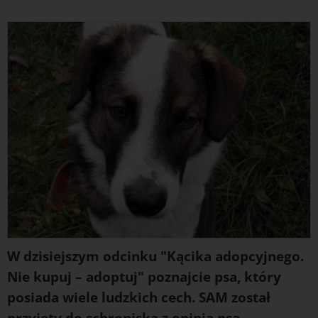
W dzisiejszym odcinku "Kącika adopcyjnego.
Nie kupuj – adoptuj" poznajcie psa, który
posiada wiele ludzkich cech. SAM został
przyjęty do schroniska z opinią psa