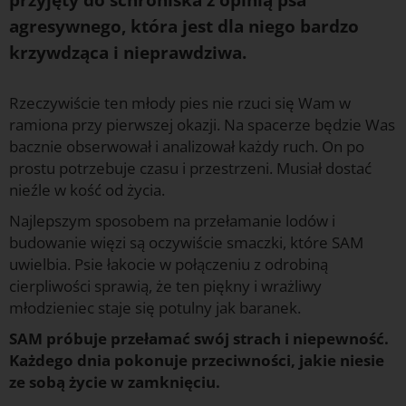
agresywnego, która jest dla niego bardzo
krzywdząca i nieprawdziwa.
Rzeczywiście ten młody pies nie rzuci się Wam w
ramiona przy pierwszej okazji. Na spacerze będzie Was
bacznie obserwował i analizował każdy ruch. On po
prostu potrzebuje czasu i przestrzeni. Musiał dostać
nieźle w kość od życia.
Najlepszym sposobem na przełamanie lodów i
budowanie więzi są oczywiście smaczki, które SAM
uwielbia. Psie łakocie w połączeniu z odrobiną
cierpliwości sprawią, że ten piękny i wrażliwy
młodzieniec staje się potulny jak baranek.
SAM próbuje przełamać swój strach i niepewność.
Każdego dnia pokonuje przeciwności, jakie niesie
ze sobą życie w zamknięciu.