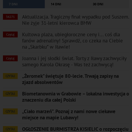
7 DNI
14 DNI
30 DNI
Aktualizacja. Tragiczny finał wypadku pod Suszem.
34271
Nie żyje 31-letni kierowca BMW
Kultowa plaża, ubiegłoroczne ceny i... coś dla
Czytaj
fanów adrenaliny! Sprawdź, co czeka na Ciebie
na „Skarbku” w Iławie!
Joanna i jej słodki świat. Torty z Iławy zachwyciły
Czytaj
samego Karola Okrasę - Was też zachwycą!
„Żeromek” świętuje 80-lecie. Trwają zapisy na
CZYTAJ
zjazd absolwentów
Biometanownia w Grabowie – lokalna inwestycja o
CZYTAJ
znaczeniu dla całej Polski
„Ciało marzeń”. Poznaj z nami nowe ciekawe
CZYTAJ
miejsce na mapie Lubawy!
OGŁOSZENIE BURMISTRZA KISIELIC o rozpoczęciu
CZYTAJ