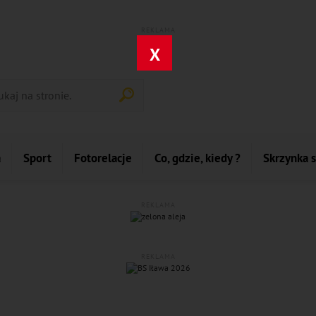
REKLAMA
X
a
Sport
Fotorelacje
Co, gdzie, kiedy ?
Skrzynka 
REKLAMA
REKLAMA