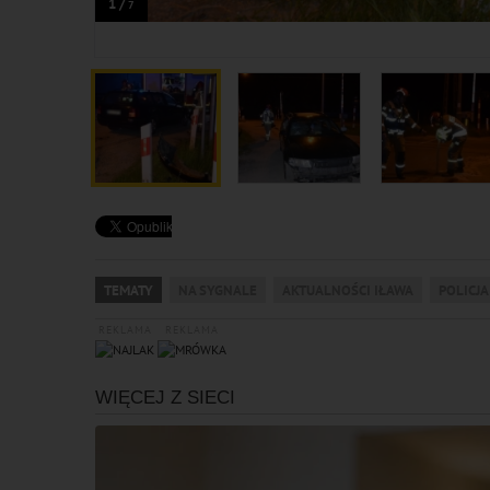
1 /
7
TEMATY
NA SYGNALE
AKTUALNOŚCI IŁAWA
POLICJA
REKLAMA
REKLAMA