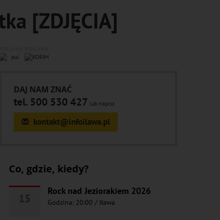
tka [ZDJĘCIA]
REKLAMA
REKLAMA
DAJ NAM ZNAĆ
tel. 500 530 427
lub napisz
kontakt@infoilawa.pl
Co, gdzie, kiedy?
Rock nad Jeziorakiem 2026
15
Godzina: 20:00
/
Iława