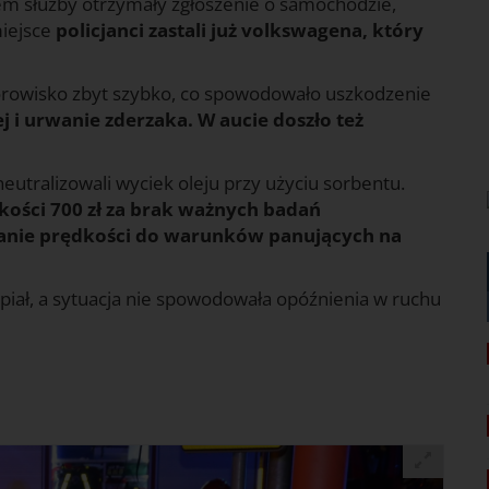
rem służby otrzymały zgłoszenie o samochodzie,
miejsce
policjanci zastali już volkswagena, który
torowisko zbyt szybko, co spowodowało uszkodzenie
j i urwanie zderzaka. W aucie doszło też
eutralizowali wyciek oleju przy użyciu sorbentu.
ści 700 zł za brak ważnych badań
wanie prędkości do warunków panujących na
rpiał, a sytuacja nie spowodowała opóźnienia w ruchu