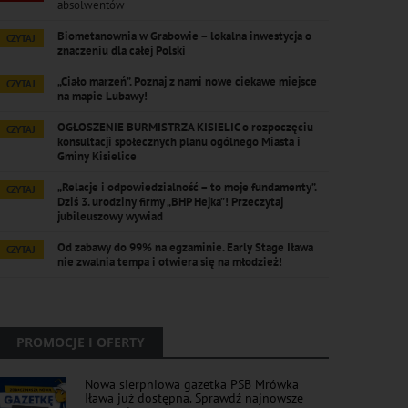
absolwentów
Biometanownia w Grabowie – lokalna inwestycja o
CZYTAJ
znaczeniu dla całej Polski
„Ciało marzeń”. Poznaj z nami nowe ciekawe miejsce
CZYTAJ
na mapie Lubawy!
OGŁOSZENIE BURMISTRZA KISIELIC o rozpoczęciu
CZYTAJ
konsultacji społecznych planu ogólnego Miasta i
Gminy Kisielice
„Relacje i odpowiedzialność – to moje fundamenty”.
CZYTAJ
Dziś 3. urodziny firmy „BHP Hejka”! Przeczytaj
jubileuszowy wywiad
Od zabawy do 99% na egzaminie. Early Stage Iława
CZYTAJ
nie zwalnia tempa i otwiera się na młodzież!
PROMOCJE I OFERTY
Nowa sierpniowa gazetka PSB Mrówka
Iława już dostępna. Sprawdź najnowsze