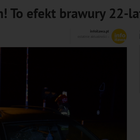
! To efekt brawury 22-la
infoilawa.pl
ostatnie aktualności ‹