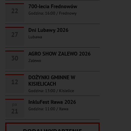
700-lecia Frednowów
22
Godzina: 16:00
/
Frednowy
Dni Lubawy 2026
27
Lubawa
AGRO SHOW ZALEWO 2026
30
Zalewo
DOŻYNKI GMINNE W
12
KISIELICACH
Godzina: 13:00
/
Kisielice
InkluFest Iława 2026
pa
Godzina: 11:00
/
Iława
21