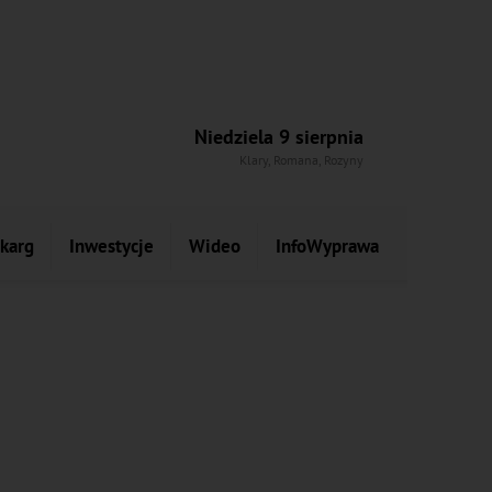
Niedziela 9 sierpnia
Klary, Romana, Rozyny
skarg
Inwestycje
Wideo
InfoWyprawa