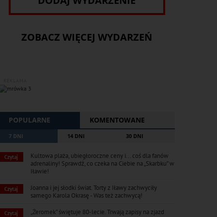
DODAJ WYDARZENIE
ZOBACZ WIĘCEJ WYDARZEŃ
REKLAMA
POPULARNE
KOMENTOWANE
7 DNI
14 DNI
30 DNI
Kultowa plaża, ubiegłoroczne ceny i... coś dla fanów
Czytaj
adrenaliny! Sprawdź, co czeka na Ciebie na „Skarbku” w
Iławie!
Joanna i jej słodki świat. Torty z Iławy zachwyciły
Czytaj
samego Karola Okrasę - Was też zachwycą!
„Żeromek” świętuje 80-lecie. Trwają zapisy na zjazd
Czytaj