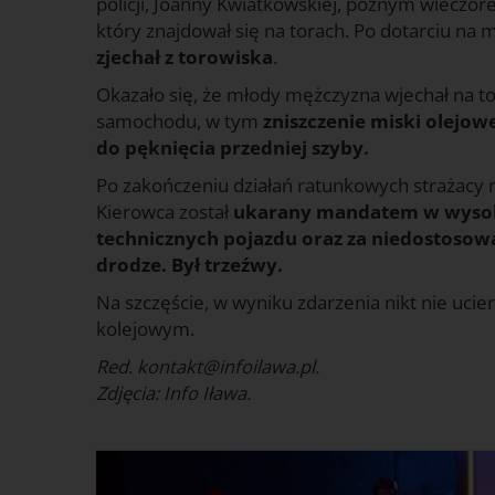
policji, Joanny Kwiatkowskiej, późnym wieczo
który znajdował się na torach. Po dotarciu na 
zjechał z torowiska
.
Okazało się, że młody mężczyzna wjechał na 
samochodu, w tym
zniszczenie miski olejowe
do pęknięcia przedniej szyby.
Po zakończeniu działań ratunkowych strażacy n
Kierowca został
ukarany mandatem w wysoko
technicznych pojazdu oraz za niedostoso
drodze. Był trzeźwy.
Na szczęście, w wyniku zdarzenia nikt nie ucie
kolejowym.
Red. kontakt@infoilawa.pl.
Zdjęcia: Info Iława.