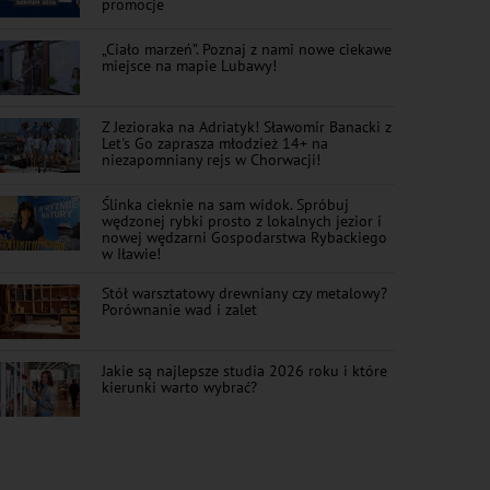
promocje
„Ciało marzeń”. Poznaj z nami nowe ciekawe
miejsce na mapie Lubawy!
Z Jezioraka na Adriatyk! Sławomir Banacki z
Let's Go zaprasza młodzież 14+ na
niezapomniany rejs w Chorwacji!
Ślinka cieknie na sam widok. Spróbuj
wędzonej rybki prosto z lokalnych jezior i
nowej wędzarni Gospodarstwa Rybackiego
w Iławie!
Stół warsztatowy drewniany czy metalowy?
Porównanie wad i zalet
Jakie są najlepsze studia 2026 roku i które
kierunki warto wybrać?