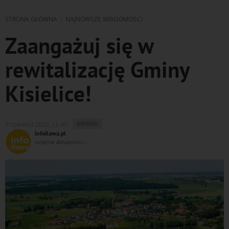
STRONA GŁÓWNA
NAJNOWSZE WIADOMOŚCI
Zaangażuj się w
rewitalizację Gminy
Kisielice!
WYDRUKUJ
DRUKUJ
9 czerwca 2025, 11:40
PODSTRONĘ
infoilawa.pl
DO
ostatnie aktualności ‹