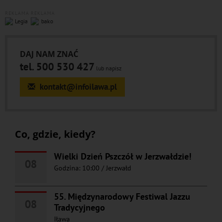
REKLAMA
REKLAMA
DAJ NAM ZNAĆ
tel. 500 530 427
lub napisz
kontakt@infoilawa.pl
Co, gdzie, kiedy?
Wielki Dzień Pszczół w Jerzwałdzie!
08
Godzina: 10:00
/
Jerzwałd
55. Międzynarodowy Festiwal Jazzu
08
Tradycyjnego
Iława