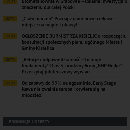
Biometanownia w Grabowie – lokalna inwestycja o
CZYTAJ
znaczeniu dla całej Polski
„Ciało marzeń”. Poznaj z nami nowe ciekawe
CZYTAJ
miejsce na mapie Lubawy!
OGŁOSZENIE BURMISTRZA KISIELIC o rozpoczęciu
CZYTAJ
konsultacji społecznych planu ogólnego Miasta i
Gminy Kisielice
„Relacje i odpowiedzialność – to moje
CZYTAJ
fundamenty”. Dziś 3. urodziny firmy „BHP Hejka”!
Przeczytaj jubileuszowy wywiad
Od zabawy do 99% na egzaminie. Early Stage
CZYTAJ
Iława nie zwalnia tempa i otwiera się na
młodzież!
PROMOCJE I OFERTY