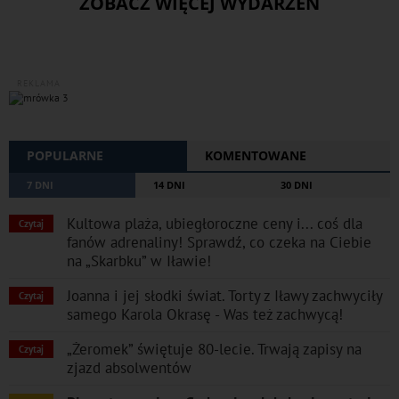
ZOBACZ WIĘCEJ WYDARZEŃ
REKLAMA
POPULARNE
KOMENTOWANE
7 DNI
14 DNI
30 DNI
Kultowa plaża, ubiegłoroczne ceny i... coś dla
Czytaj
fanów adrenaliny! Sprawdź, co czeka na Ciebie
na „Skarbku” w Iławie!
Joanna i jej słodki świat. Torty z Iławy zachwyciły
Czytaj
samego Karola Okrasę - Was też zachwycą!
„Żeromek” świętuje 80-lecie. Trwają zapisy na
Czytaj
zjazd absolwentów