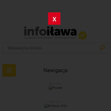
REKLAMA
X
Nawigacja
Rozwiń
nawigację
REKLAMA
REKLAMA