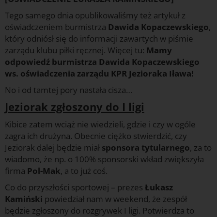
Tego samego dnia opublikowaliśmy też artykuł z
oświadczeniem burmistrza
Dawida Kopaczewskiego
,
który odniósł się do informacji zawartych w piśmie
zarządu klubu piłki ręcznej. Więcej tu:
Mamy
odpowiedź burmistrza Dawida Kopaczewskiego
ws. oświadczenia zarządu KPR Jezioraka Iława!
No i od tamtej pory nastała cisza…
Jeziorak zgłoszony do I ligi
Kibice zatem wciąż nie wiedzieli, gdzie i czy w ogóle
zagra ich drużyna. Obecnie ciężko stwierdzić, czy
Jeziorak dalej będzie miał
sponsora tytularnego
, za to
wiadomo, że np. o 100% sponsorski wkład zwiększyła
firma
Pol-Mak
, a to już coś.
Co do przyszłości sportowej – prezes
Łukasz
Kamiński
powiedział nam w weekend, że zespół
będzie zgłoszony do rozgrywek I ligi. Potwierdza to