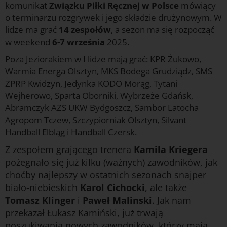
komunikat
Związku Piłki Ręcznej w Polsce
mówiący
o terminarzu rozgrywek i jego składzie drużynowym. W
lidze ma grać
14 zespołów
, a sezon ma się rozpocząć
w weekend
6-7 września
2025.
Poza Jeziorakiem w I lidze mają grać: KPR Żukowo,
Warmia Energa Olsztyn, MKS Bodega Grudziądz, SMS
ZPRP Kwidzyn, Jedynka KODO Morąg, Tytani
Wejherowo, Sparta Oborniki, Wybrzeże Gdańsk,
Abramczyk AZS UKW Bydgoszcz, Sambor Latocha
Agropom Tczew, Szczypiorniak Olsztyn, Silvant
Handball Elbląg i Handball Czersk.
Z zespołem grającego trenera
Kamila Kriegera
pożegnało się już kilku (ważnych) zawodników, jak
choćby najlepszy w ostatnich sezonach snajper
biało-niebieskich
Karol Cichocki
, ale także
Tomasz Klinger
i
Paweł Malinski
. Jak nam
przekazał Łukasz Kamiński, już trwają
poszukiwania nowych zawodników, którzy mają