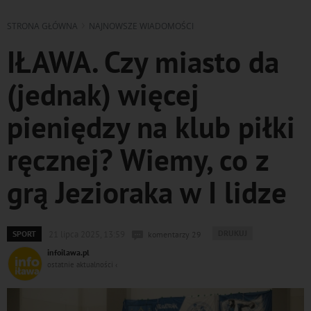
STRONA GŁÓWNA
NAJNOWSZE WIADOMOŚCI
IŁAWA. Czy miasto da
(jednak) więcej
pieniędzy na klub piłki
ręcznej? Wiemy, co z
grą Jezioraka w I lidze
WYDRUKUJ
DRUKUJ
SPORT
21 lipca 2025, 13:59
komentarzy 29
PODSTRONĘ
infoilawa.pl
DO
ostatnie aktualności ‹