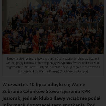
Drużyna piłki ręcznej z Iławy w dość krótkim czasie dorobiła się licznej i
wiernej grupy kibiców, którzy wspierają szczypiornistów Jezioraka także na
wyjazdach (tu akurat w Olsztynie, podczas decydującego o mistrzostwie I
ligi pojedynku z Warmią Energą) (Fot. Mateusz Partyga)
W czwartek 10 lipca odbyło się Walne
Zebranie Członków Stowarzyszenia KPR
Jeziorak, jednak klub z Iławy wciąż nie podał
informacji dotyczącej tego spotkania. Pod