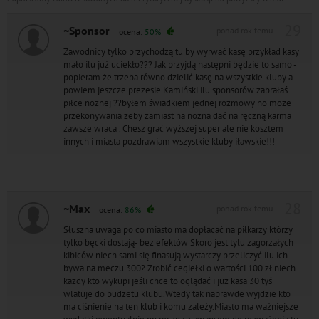
29
~Sponsor
ponad rok temu
ocena:
50%
Zawodnicy tylko przychodzą tu by wyrwać kasę przykład kasy
mało ilu już uciekło??? Jak przyjdą następni będzie to samo -
popieram że trzeba równo dzielić kasę na wszystkie kluby a
powiem jeszcze prezesie Kamiński ilu sponsorów zabrałaś
piłce nożnej ??byłem świadkiem jednej rozmowy no może
przekonywania zeby zamiast na nożna dać na ręczną karma
zawsze wraca . Chesz grać wyższej super ale nie kosztem
innych i miasta pozdrawiam wszystkie kluby iławskie!!!
28
~Max
ponad rok temu
ocena:
86%
Słuszna uwaga po co miasto ma dopłacać na piłkarzy którzy
tylko bęcki dostają- bez efektów Skoro jest tylu zagorzałych
kibiców niech sami się finasują wystarczy przeliczyć ilu ich
bywa na meczu 300? Zrobić cegiełki o wartości 100 zł niech
każdy kto wykupi jeśli chce to oglądać i już kasa 30 tyś
wlatuje do budżetu klubu.Wtedy tak naprawde wyjdzie kto
ma ciśnienie na ten klub i komu zależy.Miasto ma ważniejsze