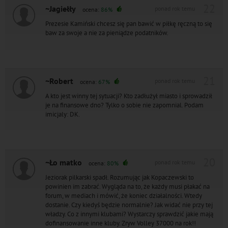
22
~Jagiełły
ponad rok temu
ocena:
86%
Prezesie Kamiński chcesz się pan bawić w piłkę ręczną to się
baw za swoje a nie za pieniądze podatników.
21
~Robert
ponad rok temu
ocena:
67%
A kto jest winny tej sytuacji? Kto zadłużył miasto i sprowadził
je na finansowe dno? Tylko o sobie nie zapomnial. Podam
imicjaly: DK.
20
~Ło matko
ponad rok temu
ocena:
80%
Jeziorak pilkarski spadł. Rozumując jak Kopaczewski to
powinien im zabrać. Wygląda na to, że każdy musi płakać na
forum, w mediach i mówić, że koniec działalności. Wtedy
dostanie. Czy kiedyś będzie normalnie? Jak widać nie przy tej
władzy. Co z innymi klubami? Wystarczy sprawdzić jakie mają
dofinansowanie inne kluby. Zryw Volley 37000 na rok!!