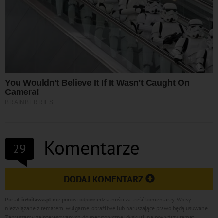
Komentarze
29
DODAJ KOMENTARZ
Portal
infoilawa.pl
nie ponosi odpowiedzialności za treść komentarzy. Wpisy
niezwiązane z tematem, wulgarne, obraźliwe lub naruszające prawo będą usuwane.
Zapraszamy zainteresowanych do merytorycznej dyskusji na powyższy temat.