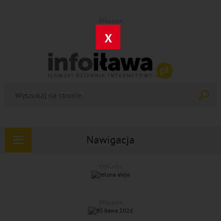
REKLAMA
X
Nawigacja
Rozwiń
nawigację
REKLAMA
REKLAMA