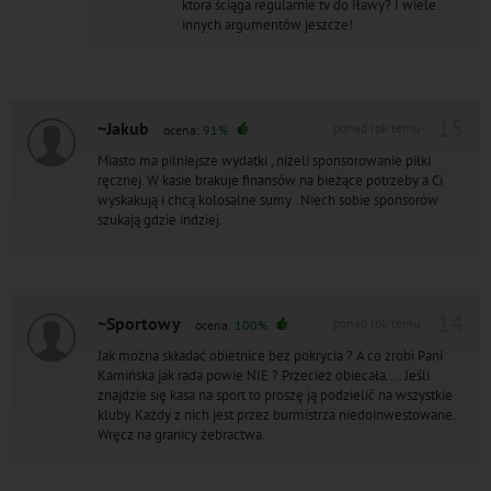
ktora ściąga regularnie tv do Iławy? I wiele
innych argumentów jeszcze!
15
~Jakub
ponad rok temu
ocena:
91%
Miasto ma pilniejsze wydatki , niżeli sponsorowanie piłki
ręcznej. W kasie brakuje finansów na bieżące potrzeby a Ci
wyskakują i chcą kolosalne sumy . Niech sobie sponsorów
szukają gdzie indziej.
14
~Sportowy
ponad rok temu
ocena:
100%
Jak można składać obietnice bez pokrycia ? A co zrobi Pani
Kamińska jak rada powie NIE ? Przecież obiecała.... Jeśli
znajdzie się kasa na sport to proszę ją podzielić na wszystkie
kluby. Każdy z nich jest przez burmistrza niedoinwestowane.
Wręcz na granicy żebractwa.