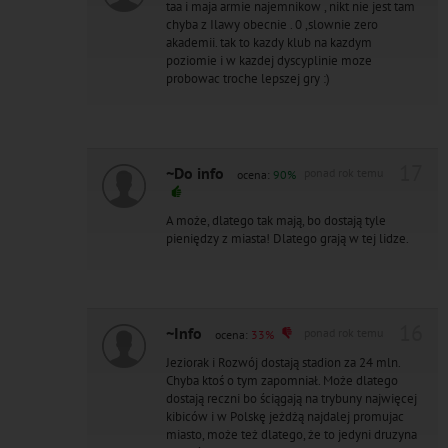
taa i maja armie najemnikow , nikt nie jest tam
chyba z Ilawy obecnie . 0 ,slownie zero
akademii. tak to kazdy klub na kazdym
poziomie i w kazdej dyscyplinie moze
probowac troche lepszej gry :)
17
~Do info
ponad rok temu
ocena:
90%
A może, dlatego tak mają, bo dostają tyle
pieniędzy z miasta! Dlatego grają w tej lidze.
16
~Info
ponad rok temu
ocena:
33%
Jeziorak i Rozwój dostają stadion za 24 mln.
Chyba ktoś o tym zapomniał. Może dlatego
dostają reczni bo ściągają na trybuny najwięcej
kibiców i w Polskę jeżdżą najdalej promujac
miasto, może też dlatego, że to jedyni druzyna