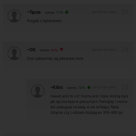
25
~Tęcza
ponad rok temu
ocena:
75%
Przyjde z bębenkiem
24
~OK
ponad rok temu
ocena:
44%
Ooo uaktywniły się piłkarskie trole
23
~Kibic
ponad rok temu
ocena:
70%
Nawet jeśli to co? Nożna jest I była. Nożną była
jak ręczna była w pieluchach. Pamiętaj. I nozna
też zasługuje na kasę. A nie ochłapy. Takie.
Giżycko czy Lidzbark dostają po 300-400 tys.