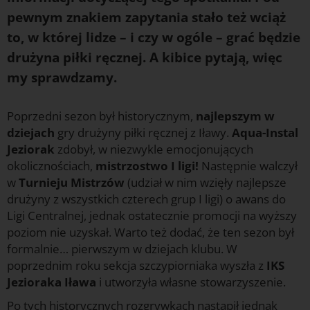
pewnym znakiem zapytania stało też wciąż
to, w której lidze – i czy w ogóle – grać będzie
drużyna piłki ręcznej. A kibice pytają, więc
my sprawdzamy.
Poprzedni sezon był historycznym,
najlepszym w
dziejach
gry drużyny piłki ręcznej z Iławy.
Aqua-Instal
Jeziorak
zdobył, w niezwykle emocjonujących
okolicznościach,
mistrzostwo I ligi!
Następnie walczył
w
Turnieju Mistrzów
(udział w nim wzięły najlepsze
drużyny z wszystkich czterech grup I ligi) o awans do
Ligi Centralnej, jednak ostatecznie promocji na wyższy
poziom nie uzyskał. Warto też dodać, że ten sezon był
formalnie… pierwszym w dziejach klubu. W
poprzednim roku sekcja szczypiorniaka wyszła z
IKS
Jezioraka Iława
i utworzyła własne stowarzyszenie.
Po tych historycznych rozgrywkach nastąpił jednak