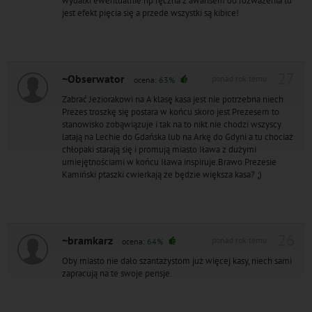
wydatki ewentualnie np ręczna z awansem do rozważenia tu
jest efekt pięcia się a przede wszystki są kibice!
27
~Obserwator
ponad rok temu
ocena:
63%
Zabrać Jeziorakowi na A klasę kasa jest nie potrzebna niech
Prezes troszkę się postara w końcu skoro jest Prezesem to
stanowisko zobąwiązuje i tak na to nikt nie chodzi wszyscy
latają na Lechie do Gdańska lub na Arkę do Gdyni a tu chociaż
chłopaki starają się i promują miasto Iława z dużymi
umiejętnościami w końcu Iława inspiruje.Brawo Prezesie
Kamiński ptaszki cwierkają że będzie większa kasa? ;)
26
~bramkarz
ponad rok temu
ocena:
64%
Oby miasto nie dało szantażystom już więcej kasy, niech sami
zapracują na te swoje pensje.