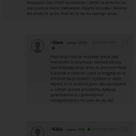
Koszykarze Orki 25000 na młodzież i 10000 na seniorów. No
rzeczywiście równe traktowanie. Piłkarze Jezioraka i Rozwoju
też mniej niż ręczni. Przecież to nie ma żadnego sensu.
19
~Siara
ponad rok temu
ocena:
100%
Masz rację z tym że wszystkie sekcje jakie
wymieniłeś to przynoszą i odnoszą sukcesy
oraz dokładają dzięki temu do promocji Miasta.
A jeziorak w ostatnim czasie co osiągnął po za
kompromitacją wysokich wyników w całym
regione to co budował przez lata zaprzepaścił
w jednym sezonie prowadzmy dyskusję
sprawiedliwie to i sprawiedliwie
wynagradzajmy a nie tylko dej dej dej!
18
~Kibic
ponad rok temu
ocena:
80%