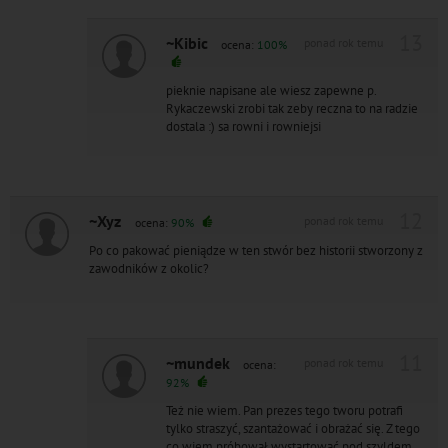
13
~Kibic
ponad rok temu
ocena:
100%
pieknie napisane ale wiesz zapewne p.
Rykaczewski zrobi tak zeby reczna to na radzie
dostala :) sa rowni i rowniejsi
12
~Xyz
ponad rok temu
ocena:
90%
Po co pakować pieniądze w ten stwór bez historii stworzony z
zawodników z okolic?
11
~mundek
ponad rok temu
ocena:
92%
Też nie wiem. Pan prezes tego tworu potrafi
tylko straszyć, szantażować i obrażać się. Z tego
co wiem próbował wystartować pod szyldem