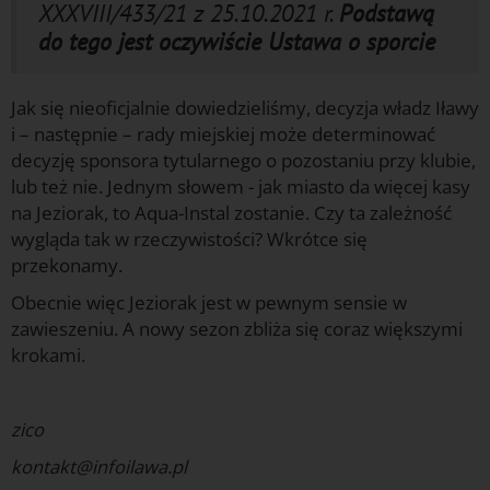
XXXVIII/433/21 z 25.10.2021 r.
Podstawą
do tego jest oczywiście Ustawa o sporcie
Jak się nieoficjalnie dowiedzieliśmy, decyzja władz Iławy
i – następnie – rady miejskiej może determinować
decyzję sponsora tytularnego o pozostaniu przy klubie,
lub też nie. Jednym słowem - jak miasto da więcej kasy
na Jeziorak, to Aqua-Instal zostanie. Czy ta zależność
wygląda tak w rzeczywistości? Wkrótce się
przekonamy.
Obecnie więc Jeziorak jest w pewnym sensie w
zawieszeniu. A nowy sezon zbliża się coraz większymi
krokami.
Sport
zico
kontakt@infoilawa.pl