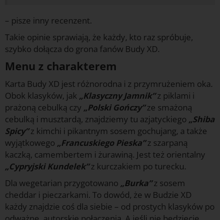
– pisze inny recenzent.
Takie opinie sprawiają, że każdy, kto raz spróbuje,
szybko dołącza do grona fanów Budy XD.
Menu z charakterem
Karta Budy XD jest różnorodna i z przymrużeniem oka.
Obok klasyków, jak
„Klasyczny Jamnik”
z piklami i
prażoną cebulką czy
„Polski Gończy”
ze smażoną
cebulką i musztardą, znajdziemy tu azjatyckiego
„Shiba
Spicy”
z kimchi i pikantnym sosem gochujang, a także
wyjątkowego
„Francuskiego Pieska”
z szarpaną
kaczką, camembertem i żurawiną. Jest też orientalny
„Cypryjski Kundelek”
z kurczakiem po turecku.
Dla wegetarian przygotowano
„Burka”
z sosem
cheddar i pieczarkami. To dowód, że w Budzie XD
każdy znajdzie coś dla siebie – od prostych klasyków po
odważne, autorskie połączenia. A jeśli nie będziecie