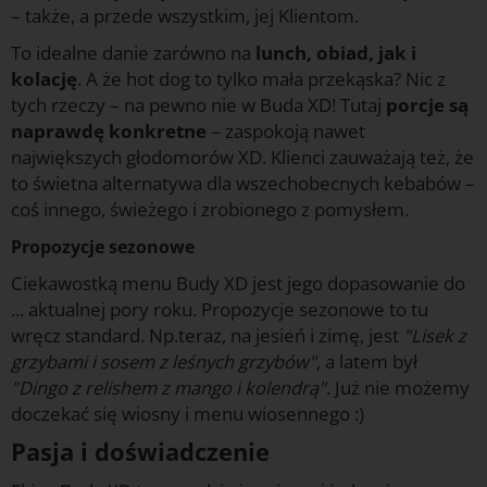
– także, a przede wszystkim, jej Klientom.
To idealne danie zarówno na
lunch, obiad, jak i
kolację
. A że hot dog to tylko mała przekąska? Nic z
tych rzeczy – na pewno nie w Buda XD! Tutaj
porcje są
naprawdę konkretne
– zaspokoją nawet
największych głodomorów XD. Klienci zauważają też, że
to świetna alternatywa dla wszechobecnych kebabów –
coś innego, świeżego i zrobionego z pomysłem.
Propozycje sezonowe
Ciekawostką menu Budy XD jest jego dopasowanie do
... aktualnej pory roku. Propozycje sezonowe to tu
wręcz standard. Np.teraz, na jesień i zimę, jest
"Lisek z
grzybami i sosem z leśnych grzybów"
, a latem był
"Dingo z relishem z mango i kolendrą"
. Już nie możemy
doczekać się wiosny i menu wiosennego :)
Pasja i doświadczenie