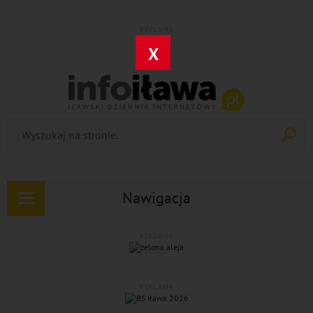
REKLAMA
X
Nawigacja
Rozwiń
nawigację
REKLAMA
REKLAMA