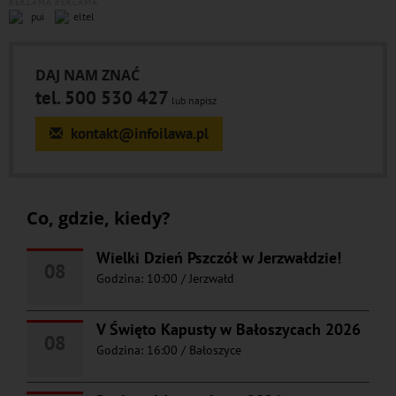
REKLAMA
REKLAMA
DAJ NAM ZNAĆ
tel. 500 530 427
lub napisz
kontakt@infoilawa.pl
Co, gdzie, kiedy?
Wielki Dzień Pszczół w Jerzwałdzie!
08
Godzina: 10:00
/
Jerzwałd
V Święto Kapusty w Bałoszycach 2026
08
Godzina: 16:00
/
Bałoszyce