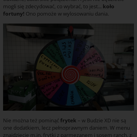
mogli się zdecydować, co wybrać, to jest...
koło
fortuny!
Ono pomoże w wylosowaniu dania.
Nie można też pominąć
frytek
– w Budzie XD nie są
one dodatkiem, lecz pełnoprawnym daniem. W menu
znajdziecie m.in. frytki z parmezanem i sosem ranch, z