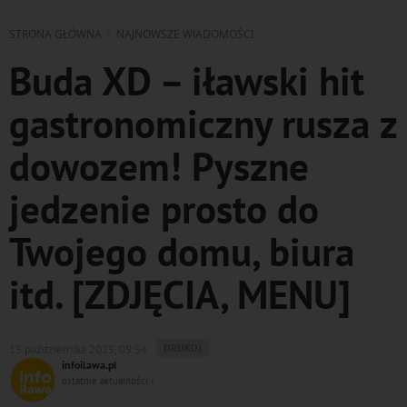
STRONA GŁÓWNA
NAJNOWSZE WIADOMOŚCI
Buda XD – iławski hit
gastronomiczny rusza z
dowozem! Pyszne
jedzenie prosto do
Twojego domu, biura
itd. [ZDJĘCIA, MENU]
WYDRUKUJ
DRUKUJ
15 października 2025, 09:54
PODSTRONĘ
infoilawa.pl
DO
ostatnie aktualności ‹