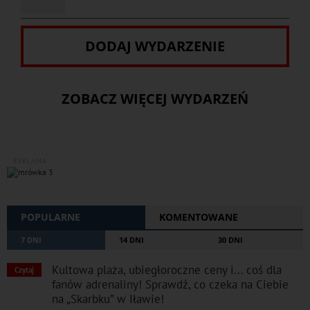
DODAJ WYDARZENIE
ZOBACZ WIĘCEJ WYDARZEŃ
REKLAMA
POPULARNE
KOMENTOWANE
7 DNI
14 DNI
30 DNI
Kultowa plaża, ubiegłoroczne ceny i... coś dla
Czytaj
fanów adrenaliny! Sprawdź, co czeka na Ciebie
na „Skarbku” w Iławie!