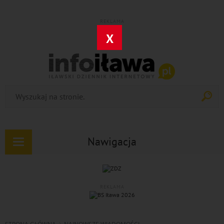
REKLAMA
X
Nawigacja
Rozwiń
nawigację
REKLAMA