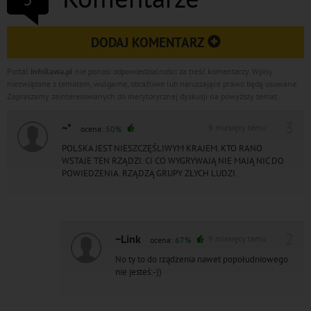
DODAJ KOMENTARZ
Portal
infoilawa.pl
nie ponosi odpowiedzialności za treść komentarzy. Wpisy
niezwiązane z tematem, wulgarne, obraźliwe lub naruszające prawo będą usuwane.
Zapraszamy zainteresowanych do merytorycznej dyskusji na powyższy temat.
3
~*
9 miesięcy temu
ocena:
50%
POLSKA JEST NIESZCZĘŚLIWYM KRAJEM. KTO RANO
WSTAJE TEN RZĄDZI. CI CO WYGRYWAJĄ NIE MAJĄ NIC DO
POWIEDZENIA. RZĄDZĄ GRUPY ZŁYCH LUDZI.
2
~Link
9 miesięcy temu
ocena:
67%
No ty to do rządzenia nawet popołudniowego
nie jesteś:-))