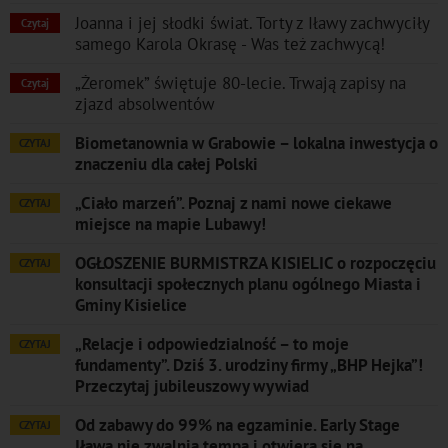
Joanna i jej słodki świat. Torty z Iławy zachwyciły
Czytaj
samego Karola Okrasę - Was też zachwycą!
„Żeromek” świętuje 80-lecie. Trwają zapisy na
Czytaj
zjazd absolwentów
Biometanownia w Grabowie – lokalna inwestycja o
CZYTAJ
znaczeniu dla całej Polski
„Ciało marzeń”. Poznaj z nami nowe ciekawe
CZYTAJ
miejsce na mapie Lubawy!
OGŁOSZENIE BURMISTRZA KISIELIC o rozpoczęciu
CZYTAJ
konsultacji społecznych planu ogólnego Miasta i
Gminy Kisielice
„Relacje i odpowiedzialność – to moje
CZYTAJ
fundamenty”. Dziś 3. urodziny firmy „BHP Hejka”!
Przeczytaj jubileuszowy wywiad
Od zabawy do 99% na egzaminie. Early Stage
CZYTAJ
Iława nie zwalnia tempa i otwiera się na