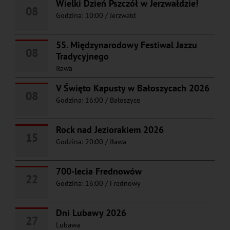
Wielki Dzień Pszczół w Jerzwałdzie!
08
Godzina: 10:00
/
Jerzwałd
55. Międzynarodowy Festiwal Jazzu
08
Tradycyjnego
Iława
V Święto Kapusty w Bałoszycach 2026
08
Godzina: 16:00
/
Bałoszyce
Rock nad Jeziorakiem 2026
15
Godzina: 20:00
/
Iława
700-lecia Frednowów
22
Godzina: 16:00
/
Frednowy
Dni Lubawy 2026
27
Lubawa