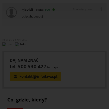
1
~japidi
9 miesięcy temu
ocena:
50%
ociecvhuuuuuuj
REKLAMA
REKLAMA
DAJ NAM ZNAĆ
tel. 500 530 427
lub napisz
kontakt@infoilawa.pl
Co, gdzie, kiedy?