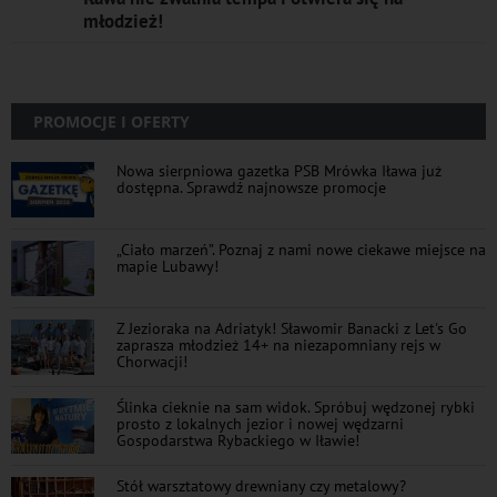
młodzież!
PROMOCJE I OFERTY
Nowa sierpniowa gazetka PSB Mrówka Iława już
dostępna. Sprawdź najnowsze promocje
„Ciało marzeń”. Poznaj z nami nowe ciekawe miejsce na
mapie Lubawy!
Z Jezioraka na Adriatyk! Sławomir Banacki z Let's Go
zaprasza młodzież 14+ na niezapomniany rejs w
Chorwacji!
Ślinka cieknie na sam widok. Spróbuj wędzonej rybki
prosto z lokalnych jezior i nowej wędzarni
Gospodarstwa Rybackiego w Iławie!
Stół warsztatowy drewniany czy metalowy?