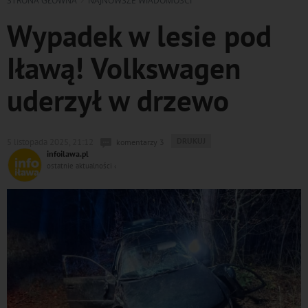
STRONA GŁÓWNA
NAJNOWSZE WIADOMOŚCI
Wypadek w lesie pod
Iławą! Volkswagen
uderzył w drzewo
WYDRUKUJ
DRUKUJ
5 listopada 2025, 21:12
komentarzy 3
PODSTRONĘ
infoilawa.pl
DO
ostatnie aktualności ‹