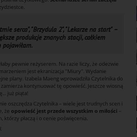
zydziestce.
tmie serca", "Brzydula 2", "Lekarze na start" –
iększe produkcje znanych stacji, całkiem
m pojawiłam.
yłaby pewnie reżyserem. Na razie liczy, że odezwie
o marzeniem jest ekranizacja "Miury". Wydanie
lejne plany. Izabela Maeng wprowadziła Czytelnika do
– i zamierza kontynuować tę opowieść. Jeszcze wiosną
.. już piąta!
nie oszczędza Czytelnika – wiele jest trudnych scen i
e, że
opowieść jest przede wszystkim o miłości
–
 którzy płaczą i o cenie poświęcenia.
.