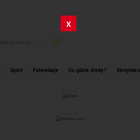
REKLAMA
X
a
Sport
Fotorelacje
Co, gdzie, kiedy ?
Skrzynka 
REKLAMA
REKLAMA