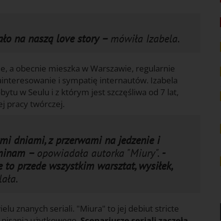
ało na naszą love story –
mówiła Izabela.
wie, a obecnie mieszka w Warszawie, regularnie
zainteresowanie i sympatię internautów. Izabela
ytu w Seulu i z którym jest szczęśliwa od 7 lat,
j pracy twórczej.
ymi dniami, z przerwami na jedzenie i
pominam –
opowiadała autorka "Miury".
-
 to przede wszystkim warsztat, wysiłek,
lała.
lu znanych seriali. "Miura" to jej debiut stricte
 z pisania użytkowego.
Scenariusze seriali zaczęła