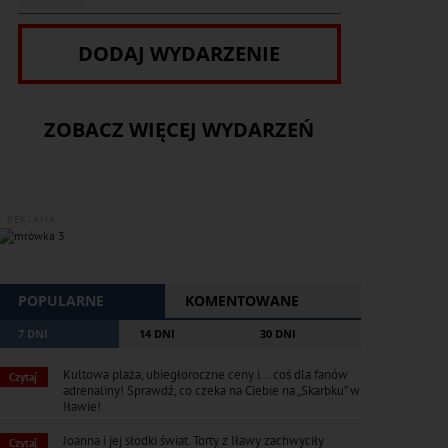
DODAJ WYDARZENIE
ZOBACZ WIĘCEJ WYDARZEŃ
REKLAMA
POPULARNE
KOMENTOWANE
7 DNI
14 DNI
30 DNI
Kultowa plaża, ubiegłoroczne ceny i... coś dla fanów
Czytaj
adrenaliny! Sprawdź, co czeka na Ciebie na „Skarbku” w
Iławie!
Joanna i jej słodki świat. Torty z Iławy zachwyciły
Czytaj