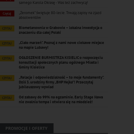
samego Karola Okrasę - Was też zachwycą!
„Żeromek” świętuje 80-lecie. Trwają zapisy na zjazd
Czytaj
absolwentów
Biometanownia w Grabowie – lokalna inwestycja o
CZYTAJ
znaczeniu dla całej Polski
„Ciało marzeń”. Poznaj z nami nowe ciekawe miejsce
CZYTAJ
na mapie Lubawy!
OGŁOSZENIE BURMISTRZA KISIELIC o rozpoczęciu
CZYTAJ
konsultacji społecznych planu ogólnego Miasta i
Gminy Kisielice
„Relacje i odpowiedzialność – to moje fundamenty”.
CZYTAJ
Dziś 3. urodziny firmy „BHP Hejka”! Przeczytaj
jubileuszowy wywiad
Od zabawy do 99% na egzaminie. Early Stage Iława
CZYTAJ
nie zwalnia tempa i otwiera się na młodzież!
PROMOCJE I OFERTY