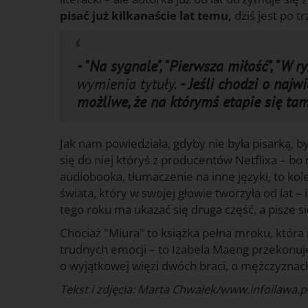
pisać już kilkanaście lat temu,
dziś jest po tr
- "Na sygnale", "Pierwsza miłość", "W ry
wymienia tytuły.
- Jeśli chodzi o najw
możliwe, że na którymś etapie się ta
Jak nam powiedziała, gdyby nie była pisarką, b
się do niej któryś z producentów Netflixa – b
audiobooka, tłumaczenie na inne języki, to ko
świata, który w swojej głowie tworzyła od lat 
tego roku ma ukazać się druga część, a pisze się.
Chociaż "Miura" to książka pełna mroku, która 
trudnych emocji – to Izabela Maeng przekonuj
o wyjątkowej więzi dwóch braci, o mężczyznach,
Tekst i zdjęcia: Marta Chwałek/www.infoilawa.pl