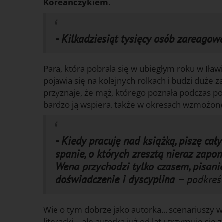
Koreańczykiem
.
- Kilkadziesiąt tysięcy osób zareagow
Para, która pobrała się w ubiegłym roku w Iła
pojawia się na kolejnych rolkach i budzi duże 
przyznaje, że mąż, którego poznała podczas pob
bardzo ją wspiera, także w okresach wzmożone
- Kiedy pracuję nad książką, piszę cał
spanie, o których zresztą nieraz za
Wena przychodzi tylko czasem, pisanie
doświadczenie i dyscyplina –
podkreś
Wie o tym dobrze jako autorka... scenariuszy wie
literacki – ale autorka już od lat utrzymuje się