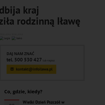
dbija kraj
iła rodzinną Iławę
REKLAMA
REKLAMA
DAJ NAM ZNAĆ
tel. 500 530 427
lub napisz
kontakt@infoilawa.pl
Co, gdzie, kiedy?
Wielki Dzień Pszczół w