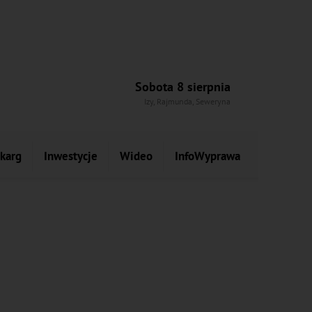
Sobota 8 sierpnia
Izy, Rajmunda, Seweryna
skarg
Inwestycje
Wideo
InfoWyprawa