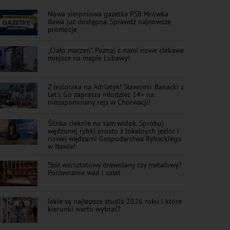
Nowa sierpniowa gazetka PSB Mrówka
Iława już dostępna. Sprawdź najnowsze
promocje
„Ciało marzeń”. Poznaj z nami nowe ciekawe
miejsce na mapie Lubawy!
Z Jezioraka na Adriatyk! Sławomir Banacki z
Let's Go zaprasza młodzież 14+ na
niezapomniany rejs w Chorwacji!
Ślinka cieknie na sam widok. Spróbuj
wędzonej rybki prosto z lokalnych jezior i
nowej wędzarni Gospodarstwa Rybackiego
w Iławie!
Stół warsztatowy drewniany czy metalowy?
Porównanie wad i zalet
Jakie są najlepsze studia 2026 roku i które
kierunki warto wybrać?