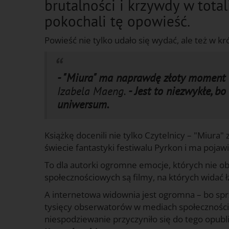
brutalności i krzywdy w total
pokochali tę opowieść.
Powieść nie tylko udało się wydać, ale też w kr
- "Miura" ma naprawdę złoty moment
Izabela Maeng.
- Jest to niezwykłe, b
uniwersum.
Książkę docenili nie tylko Czytelnicy – "Miur
świecie fantastyki festiwalu Pyrkon i ma pojaw
To dla autorki ogromne emocje, których nie ob
społecznościowych są filmy, na których widać ł
A internetowa widownia jest ogromna – bo sp
tysięcy obserwatorów w mediach społecznościo
niespodziewanie przyczyniło się do tego opubl