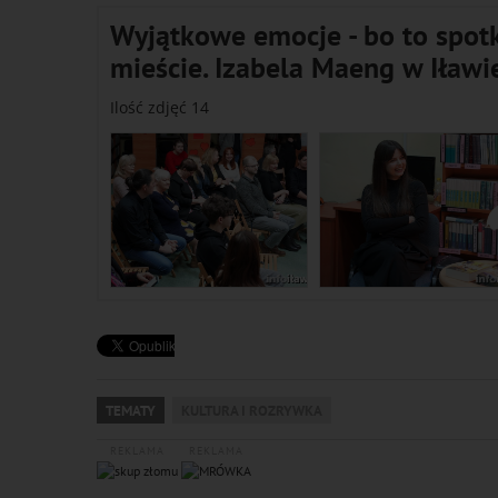
Wyjątkowe emocje - bo to spot
mieście. Izabela Maeng w Iławi
Ilość zdjęć 14
TEMATY
KULTURA I ROZRYWKA
REKLAMA
REKLAMA