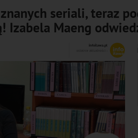
 znanych seriali, teraz po
ą! Izabela Maeng odwiedz
infoilawa.pl
ostatnie aktualności ‹