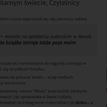
itarnym świecie, Czytelnicy
ótkim czasie wyprzedał się cały pierwszy nakład.
 –
mówiła na spotkaniu autorskim w Iławie
o ta książka istnieje także poza moim
a" została też nominowana do nagrody znanego w
ić się na półkach Empiku.
awia się pokazać światu – w jej mediach
zy wzruszenia.
rzedażowy sukces "Miury" poprzedziło zdobycie
wych. Jak opowiadała w Iławie Izabela,
ikowanie na Instagramie materiałów z jej
ślubu... z