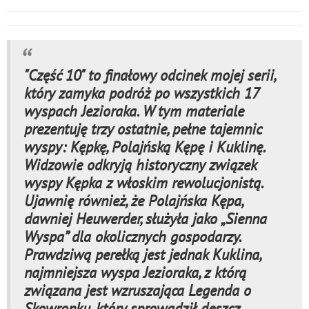
"Część 10" to finałowy odcinek mojej serii,
który zamyka podróż po wszystkich 17
wyspach Jezioraka. W tym materiale
prezentuję trzy ostatnie, pełne tajemnic
wyspy: Kępkę, Polajńską Kępę i Kuklinę.
Widzowie odkryją historyczny związek
wyspy Kępka z włoskim rewolucjonistą.
Ujawnię również, że Polajńska Kępa,
dawniej Heuwerder, służyła jako „Sienna
Wyspa” dla okolicznych gospodarzy.
Prawdziwą perełką jest jednak Kuklina,
najmniejsza wyspa Jezioraka, z którą
związana jest wzruszająca Legenda o
Skowronku, który sprowadził deszcz.