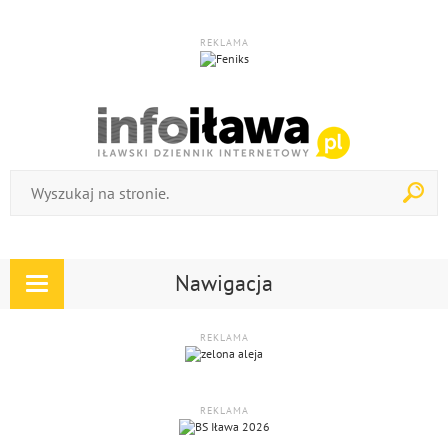
REKLAMA
Nawigacja
Rozwiń
nawigację
REKLAMA
REKLAMA