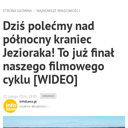
STRONA GŁÓWNA
NAJNOWSZE WIADOMOŚCI
Dziś polećmy nad
północny kraniec
Jezioraka! To już finał
naszego filmowego
cyklu [WIDEO]
WYDRUKUJ
DRUKUJ
22 lutego 2026, 18:03
PODSTRONĘ
infoilawa.pl
DO
ostatnie aktualności ‹