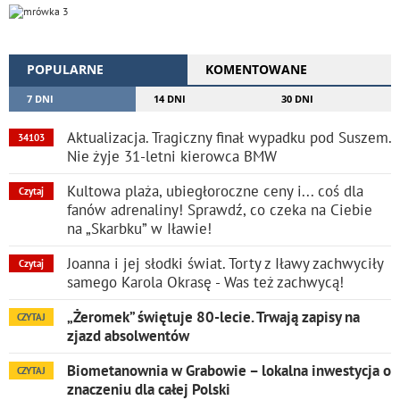
POPULARNE
KOMENTOWANE
7 DNI
14 DNI
30 DNI
Aktualizacja. Tragiczny finał wypadku pod Suszem.
34103
Nie żyje 31-letni kierowca BMW
Kultowa plaża, ubiegłoroczne ceny i... coś dla
Czytaj
fanów adrenaliny! Sprawdź, co czeka na Ciebie
na „Skarbku” w Iławie!
Joanna i jej słodki świat. Torty z Iławy zachwyciły
Czytaj
samego Karola Okrasę - Was też zachwycą!
„Żeromek” świętuje 80-lecie. Trwają zapisy na
CZYTAJ
zjazd absolwentów
Biometanownia w Grabowie – lokalna inwestycja o
CZYTAJ
znaczeniu dla całej Polski