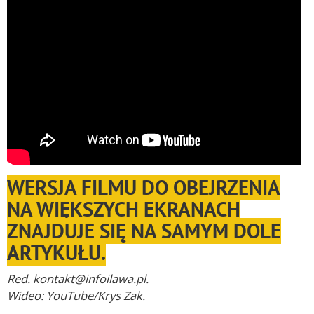
WERSJA FILMU DO OBEJRZENIA
NA WIĘKSZYCH EKRANACH
ZNAJDUJE SIĘ NA SAMYM DOLE
ARTYKUŁU.
Red. kontakt@infoilawa.pl.
Wideo: YouTube/Krys Zak.