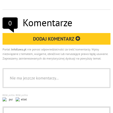
Komentarze
0
DODAJ KOMENTARZ
Portal
infoilawa.pl
nie ponosi odpowiedzialności za treść komentarzy. Wpisy
niezwiązane z tematem, wulgarne, obraźliwe lub naruszające prawo będą usuwane.
Zapraszamy zainteresowanych do merytorycznej dyskusji na powyższy temat.
Nie ma jeszcze komentarzy...
REKLAMA
REKLAMA