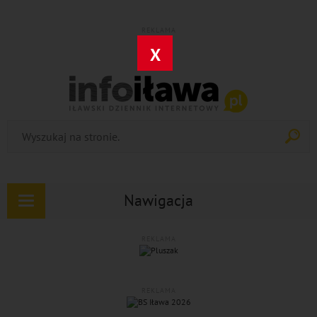
REKLAMA
X
Nawigacja
Rozwiń
nawigację
REKLAMA
REKLAMA