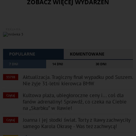
ZOBACZ WIĘCEJ WYDARZEŃ
REKLAMA
POPULARNE
KOMENTOWANE
7 DNI
14 DNI
30 DNI
Aktualizacja. Tragiczny finał wypadku pod Suszem.
33798
Nie żyje 31-letni kierowca BMW
Kultowa plaża, ubiegłoroczne ceny i... coś dla
Czytaj
fanów adrenaliny! Sprawdź, co czeka na Ciebie
na „Skarbku” w Iławie!
Joanna i jej słodki świat. Torty z Iławy zachwyciły
Czytaj
samego Karola Okrasę - Was też zachwycą!