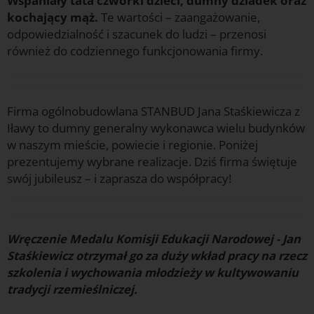
Wspaniały tata czwórki dzieci, dumny dziadek oraz
kochający mąż.
Te wartości – zaangażowanie,
odpowiedzialność i szacunek do ludzi – przenosi
również do codziennego funkcjonowania firmy.
Firma ogólnobudowlana STANBUD Jana Staśkiewicza z
Iławy to dumny generalny wykonawca wielu budynków
w naszym mieście, powiecie i regionie. Poniżej
prezentujemy wybrane realizacje. Dziś firma świętuje
swój jubileusz – i zaprasza do współpracy!
Wręczenie Medalu Komisji Edukacji Narodowej - Jan
Staśkiewicz otrzymał go za duży wkład pracy na rzecz
szkolenia i wychowania młodzieży w kultywowaniu
tradycji rzemieślniczej.