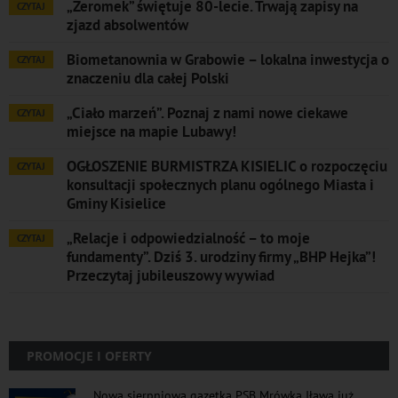
„Żeromek” świętuje 80-lecie. Trwają zapisy na
CZYTAJ
zjazd absolwentów
Biometanownia w Grabowie – lokalna inwestycja o
CZYTAJ
znaczeniu dla całej Polski
„Ciało marzeń”. Poznaj z nami nowe ciekawe
CZYTAJ
miejsce na mapie Lubawy!
OGŁOSZENIE BURMISTRZA KISIELIC o rozpoczęciu
CZYTAJ
konsultacji społecznych planu ogólnego Miasta i
Gminy Kisielice
„Relacje i odpowiedzialność – to moje
CZYTAJ
fundamenty”. Dziś 3. urodziny firmy „BHP Hejka”!
Przeczytaj jubileuszowy wywiad
PROMOCJE I OFERTY
Nowa sierpniowa gazetka PSB Mrówka Iława już