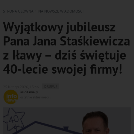
STRONA GŁÓWNA
NAJNOWSZE WIADOMOŚCI
Wyjątkowy jubileusz
Pana Jana Staśkiewicza
z Iławy – dziś świętuje
40-lecie swojej firmy!
WYDRUKUJ
DRUKUJ
25 lutego 2026, 13:46
PODSTRONĘ
infoilawa.pl
DO
ostatnie aktualności ‹