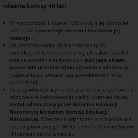
właśnie kończy 40 lat!
Firma powstała 1 marca 1986 roku, a jej założyciel i
szef do dziś
pozostaje sercem i motorem jej
rozwoju
.
Od początku swojej działalności nie tylko
konsekwentnie budował markę, ale także kształcił
kolejne pokolenia fachowców –
pod jego okiem
ponad 300 uczniów zdało egzamin czeladniczy
,
rozpoczynając swoją drogę zawodową w branży
budowlanej.
Za duży wkład pracy na rzecz szkolenia i wychowania
młodzieży w kultywowaniu tradycji rzemieślniczej
został odznaczony przez Ministra Edukacji
Narodowej Medalem Komisji Edukacji
Narodowej
. Wręczenie odznaczenia miało miejsce
na ubiegłorocznej gali 80-lecia Cechu Rzemieślników
i Przedsiębiorców w Iławie.