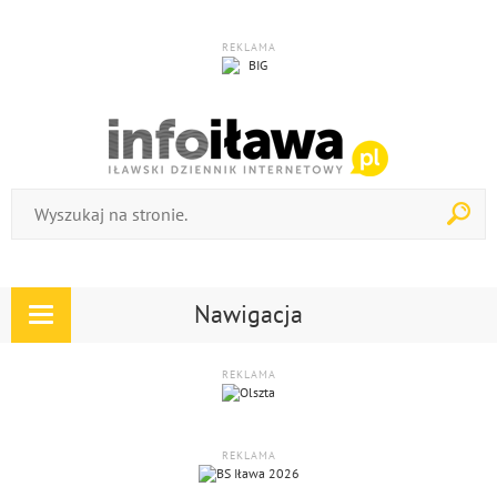
REKLAMA
Nawigacja
Rozwiń
nawigację
REKLAMA
REKLAMA