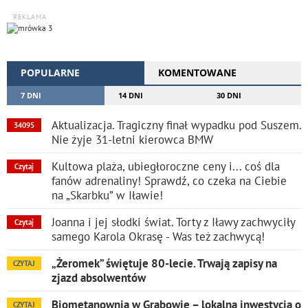
REKLAMA
POPULARNE
KOMENTOWANE
7 DNI
14 DNI
30 DNI
Aktualizacja. Tragiczny finał wypadku pod Suszem.
34095
Nie żyje 31-letni kierowca BMW
Kultowa plaża, ubiegłoroczne ceny i... coś dla
Czytaj
fanów adrenaliny! Sprawdź, co czeka na Ciebie
na „Skarbku” w Iławie!
Joanna i jej słodki świat. Torty z Iławy zachwyciły
Czytaj
samego Karola Okrasę - Was też zachwycą!
„Żeromek” świętuje 80-lecie. Trwają zapisy na
CZYTAJ
zjazd absolwentów
Biometanownia w Grabowie – lokalna inwestycja o
CZYTAJ