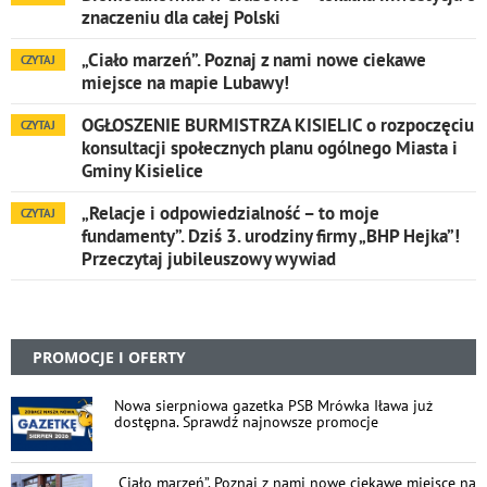
znaczeniu dla całej Polski
„Ciało marzeń”. Poznaj z nami nowe ciekawe
CZYTAJ
miejsce na mapie Lubawy!
OGŁOSZENIE BURMISTRZA KISIELIC o rozpoczęciu
CZYTAJ
konsultacji społecznych planu ogólnego Miasta i
Gminy Kisielice
„Relacje i odpowiedzialność – to moje
CZYTAJ
fundamenty”. Dziś 3. urodziny firmy „BHP Hejka”!
Przeczytaj jubileuszowy wywiad
PROMOCJE I OFERTY
Nowa sierpniowa gazetka PSB Mrówka Iława już
dostępna. Sprawdź najnowsze promocje
„Ciało marzeń”. Poznaj z nami nowe ciekawe miejsce na