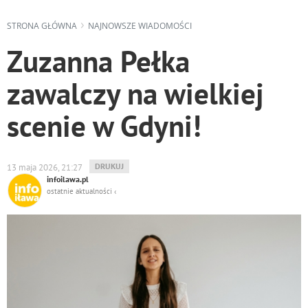
STRONA GŁÓWNA
NAJNOWSZE WIADOMOŚCI
Zuzanna Pełka
zawalczy na wielkiej
scenie w Gdyni!
WYDRUKUJ
DRUKUJ
13 maja 2026, 21:27
PODSTRONĘ
infoilawa.pl
DO
ostatnie aktualności ‹