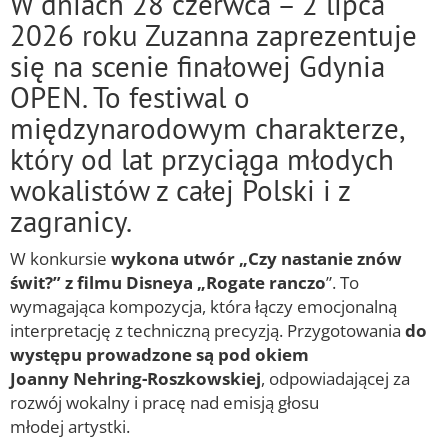
W dniach 28 czerwca – 2 lipca
2026 roku Zuzanna zaprezentuje
się na scenie finałowej Gdynia
OPEN. To festiwal o
międzynarodowym charakterze,
który od lat przyciąga młodych
wokalistów z całej Polski i z
zagranicy.
W konkursie
wykona utwór „Czy nastanie znów
świt?” z filmu Disneya „Rogate ranczo
”. To
wymagająca kompozycja, która łączy emocjonalną
interpretację z techniczną precyzją. Przygotowania
do
występu prowadzone są pod okiem
Joanny Nehring-Roszkowskiej
, odpowiadającej za
rozwój wokalny i pracę nad emisją głosu
młodej artystki.