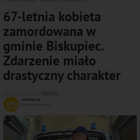
STRONA GŁÓWNA
NAJNOWSZE WIADOMOŚCI
67-letnia kobieta
zamordowana w
gminie Biskupiec.
Zdarzenie miało
drastyczny charakter
WYDRUKUJ
DRUKUJ
19 maja 2026, 10:57
PODSTRONĘ
infoilawa.pl
DO
ostatnie aktualności ‹