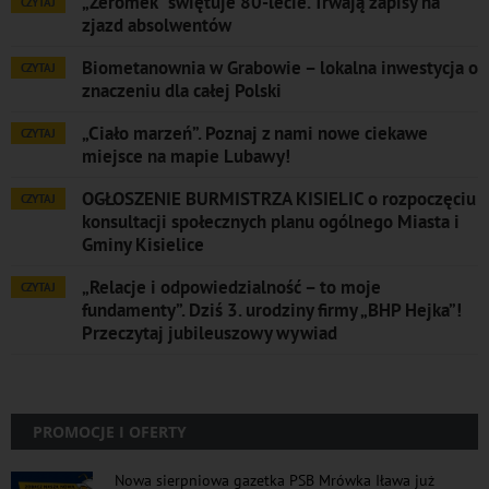
„Żeromek” świętuje 80-lecie. Trwają zapisy na
CZYTAJ
zjazd absolwentów
Biometanownia w Grabowie – lokalna inwestycja o
CZYTAJ
znaczeniu dla całej Polski
„Ciało marzeń”. Poznaj z nami nowe ciekawe
CZYTAJ
miejsce na mapie Lubawy!
OGŁOSZENIE BURMISTRZA KISIELIC o rozpoczęciu
CZYTAJ
konsultacji społecznych planu ogólnego Miasta i
Gminy Kisielice
„Relacje i odpowiedzialność – to moje
CZYTAJ
fundamenty”. Dziś 3. urodziny firmy „BHP Hejka”!
Przeczytaj jubileuszowy wywiad
PROMOCJE I OFERTY
Nowa sierpniowa gazetka PSB Mrówka Iława już