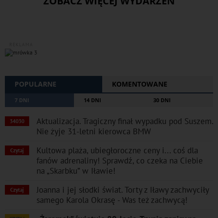
ZOBACZ WIĘCEJ WYDARZEŃ
REKLAMA
POPULARNE
KOMENTOWANE
7 DNI
14 DNI
30 DNI
Aktualizacja. Tragiczny finał wypadku pod Suszem.
34030
Nie żyje 31-letni kierowca BMW
Kultowa plaża, ubiegłoroczne ceny i... coś dla
Czytaj
fanów adrenaliny! Sprawdź, co czeka na Ciebie
na „Skarbku” w Iławie!
Joanna i jej słodki świat. Torty z Iławy zachwyciły
Czytaj
samego Karola Okrasę - Was też zachwycą!