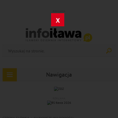
REKLAMA
X
Nawigacja
Rozwiń
nawigację
REKLAMA