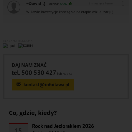
1
~Dawid ;)
2 miesiące temu
ocena:
63%
W iławie inwestycje konczą sie na etapie wizualizacji ;)
REKLAMA
REKLAMA
DAJ NAM ZNAĆ
tel. 500 530 427
lub napisz
kontakt@infoilawa.pl
Co, gdzie, kiedy?
Rock nad Jeziorakiem 2026
15