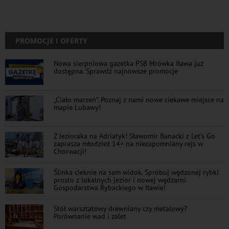
PROMOCJE I OFERTY
Nowa sierpniowa gazetka PSB Mrówka Iława już
dostępna. Sprawdź najnowsze promocje
„Ciało marzeń”. Poznaj z nami nowe ciekawe miejsce na
mapie Lubawy!
Z Jezioraka na Adriatyk! Sławomir Banacki z Let's Go
zaprasza młodzież 14+ na niezapomniany rejs w
Chorwacji!
Ślinka cieknie na sam widok. Spróbuj wędzonej rybki
prosto z lokalnych jezior i nowej wędzarni
Gospodarstwa Rybackiego w Iławie!
Stół warsztatowy drewniany czy metalowy?
Porównanie wad i zalet