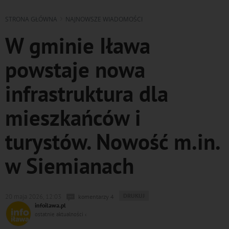
STRONA GŁÓWNA
NAJNOWSZE WIADOMOŚCI
W gminie Iława
powstaje nowa
infrastruktura dla
mieszkańców i
turystów. Nowość m.in.
w Siemianach
WYDRUKUJ
DRUKUJ
20 maja 2026, 12:03
komentarzy 4
PODSTRONĘ
infoilawa.pl
DO
ostatnie aktualności ‹