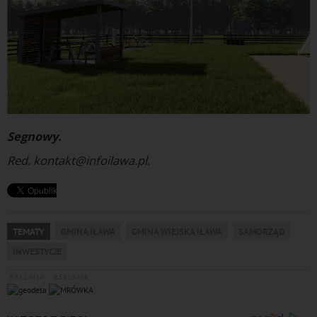
Segnowy.
Red. kontakt@infoilawa.pl.
TEMATY
GMINA IŁAWA
GMINA WIEJSKA IŁAWA
SAMORZĄD
INWESTYCJE
REKLAMA
REKLAMA