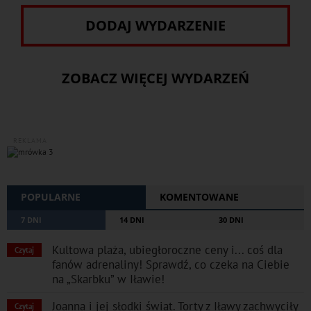
DODAJ WYDARZENIE
ZOBACZ WIĘCEJ WYDARZEŃ
REKLAMA
POPULARNE
KOMENTOWANE
7 DNI
14 DNI
30 DNI
Kultowa plaża, ubiegłoroczne ceny i... coś dla
Czytaj
fanów adrenaliny! Sprawdź, co czeka na Ciebie
na „Skarbku” w Iławie!
Joanna i jej słodki świat. Torty z Iławy zachwyciły
Czytaj