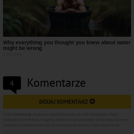
Komentarze
4
DODAJ KOMENTARZ
Portal
infoilawa.pl
nie ponosi odpowiedzialności za treść komentarzy. Wpisy
niezwiązane z tematem, wulgarne, obraźliwe lub naruszające prawo będą usuwane.
Zapraszamy zainteresowanych do merytorycznej dyskusji na powyższy temat.