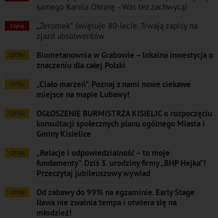
samego Karola Okrasę - Was też zachwycą!
„Żeromek” świętuje 80-lecie. Trwają zapisy na
Czytaj
zjazd absolwentów
Biometanownia w Grabowie – lokalna inwestycja o
CZYTAJ
znaczeniu dla całej Polski
„Ciało marzeń”. Poznaj z nami nowe ciekawe
CZYTAJ
miejsce na mapie Lubawy!
OGŁOSZENIE BURMISTRZA KISIELIC o rozpoczęciu
CZYTAJ
konsultacji społecznych planu ogólnego Miasta i
Gminy Kisielice
„Relacje i odpowiedzialność – to moje
CZYTAJ
fundamenty”. Dziś 3. urodziny firmy „BHP Hejka”!
Przeczytaj jubileuszowy wywiad
Od zabawy do 99% na egzaminie. Early Stage
CZYTAJ
Iława nie zwalnia tempa i otwiera się na
młodzież!