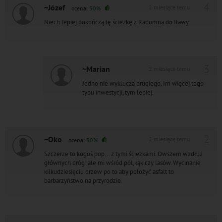
4
~Józef
2 miesiące temu
ocena:
50%
Niech lepiej dokończą tę ścieżkę z Radomna do Iławy
3
~Marian
2 miesiące temu
Jedno nie wyklucza drugiego. Im więcej tego
typu inwestycji, tym lepiej.
2
~Oko
2 miesiące temu
ocena:
50%
Szczerze to kogoś pop... z tymi ścieżkami. Owszem wzdłuż
głównych dróg ,ale mi wśród pól, łąk czy lasów. Wycinanie
kilkudziesięciu drzew po to aby położyć asfalt to
barbarzyństwo na przyrodzie.