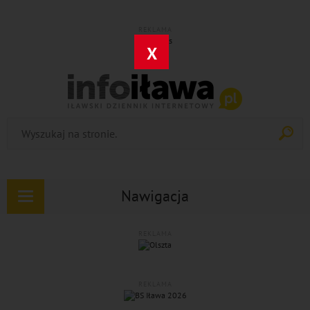
REKLAMA
X
Nawigacja
Rozwiń
nawigację
REKLAMA
REKLAMA