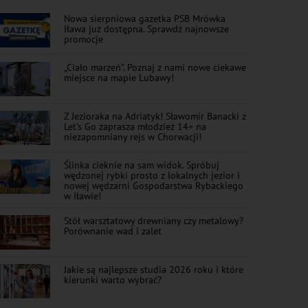
Nowa sierpniowa gazetka PSB Mrówka
Iława już dostępna. Sprawdź najnowsze
promocje
„Ciało marzeń”. Poznaj z nami nowe ciekawe
miejsce na mapie Lubawy!
Z Jezioraka na Adriatyk! Sławomir Banacki z
Let's Go zaprasza młodzież 14+ na
niezapomniany rejs w Chorwacji!
Ślinka cieknie na sam widok. Spróbuj
wędzonej rybki prosto z lokalnych jezior i
nowej wędzarni Gospodarstwa Rybackiego
w Iławie!
Stół warsztatowy drewniany czy metalowy?
Porównanie wad i zalet
Jakie są najlepsze studia 2026 roku i które
kierunki warto wybrać?