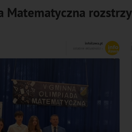
 Matematyczna rozstrzyg
infoilawa.pl
ostatnie aktualności ‹