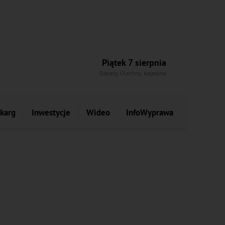
Piątek 7 sierpnia
Donaty, Olechny, Kajetana
skarg
Inwestycje
Wideo
InfoWyprawa