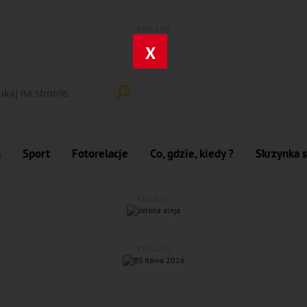
REKLAMA
X
a
Sport
Fotorelacje
Co, gdzie, kiedy ?
Skrzynka 
REKLAMA
REKLAMA