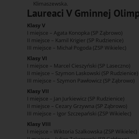
Klimaszewska.
Laureaci V Gminnej Olim
Klasy V
I miejsce – Agata Konopka (SP Ząbrowo)
II miejsce – Kamil Krigier (SP Rudzienice)
III miejsce – Michał Pogoda (ZSP Wikielec)
Klasy VI
I miejsce – Marcel Cieszyński (SP Laseczno)
II miejsce – Szymon Laskowski (SP Rudzienice)
III miejsce – Szymon Pawłowicz (SP Ząbrowo)
Klasy VII
I miejsce – Jan Jurkiewicz (SP Rudzienice)
II miejsce – Cezary Grzywna (SP Ząbrowo)
III miejsce – Igor Szczepański (ZSP Wikielec)
Klasy VIII
I miejsce – Wiktoria Szalkowska (ZSP Wikielec)
II miejsce – Julian Zakrzewski (SP Gałdowo)