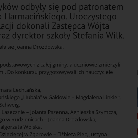
ków odbyły się pod patronatem
a Harmacińskiego. Uroczystego
acji dokonali Zastępca Wójta
az dyrektor szkoły Stefania Wilk.
ała się Joanna Drozdowska.
ł podstawowych z całej gminy, a uczniowie zmierzyli
. Do konkursu przygotowywali ich nauczyciele
mara Lechtańska,
ńskiego „Hubala” w Gałdowie – Magdalena Linkier,
Schweig,
 Lasecznie – Jolanta Pszenna, Agnieszka Szymcza,
go w Rudzienicach – Joanna Drozdowska,
ałgorzata Wolska,
iecięcej w Ząbrowie – Elżbieta Plec, Justyna