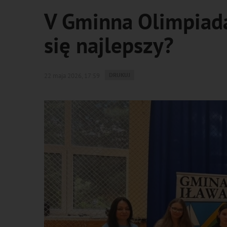
V Gminna Olimpiada
się najlepszy?
WYDRUKUJ
DRUKUJ
22 maja 2026, 17:59
PODSTRONĘ
DO