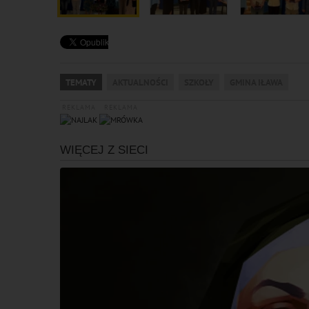
TEMATY
AKTUALNOŚCI
SZKOŁY
GMINA IŁAWA
REKLAMA
REKLAMA