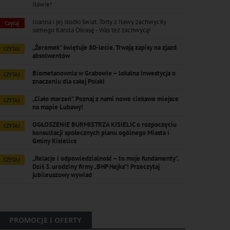
Iławie!
Joanna i jej słodki świat. Torty z Iławy zachwyciły
Czytaj
samego Karola Okrasę - Was też zachwycą!
„Żeromek” świętuje 80-lecie. Trwają zapisy na zjazd
CZYTAJ
absolwentów
Biometanownia w Grabowie – lokalna inwestycja o
CZYTAJ
znaczeniu dla całej Polski
„Ciało marzeń”. Poznaj z nami nowe ciekawe miejsce
CZYTAJ
na mapie Lubawy!
OGŁOSZENIE BURMISTRZA KISIELIC o rozpoczęciu
CZYTAJ
konsultacji społecznych planu ogólnego Miasta i
Gminy Kisielice
„Relacje i odpowiedzialność – to moje fundamenty”.
CZYTAJ
Dziś 3. urodziny firmy „BHP Hejka”! Przeczytaj
jubileuszowy wywiad
PROMOCJE I OFERTY