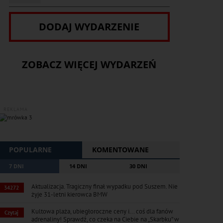
DODAJ WYDARZENIE
ZOBACZ WIĘCEJ WYDARZEŃ
REKLAMA
POPULARNE
KOMENTOWANE
7 DNI
14 DNI
30 DNI
Aktualizacja. Tragiczny finał wypadku pod Suszem. Nie
34272
żyje 31-letni kierowca BMW
Kultowa plaża, ubiegłoroczne ceny i... coś dla fanów
Czytaj
adrenaliny! Sprawdź, co czeka na Ciebie na „Skarbku” w