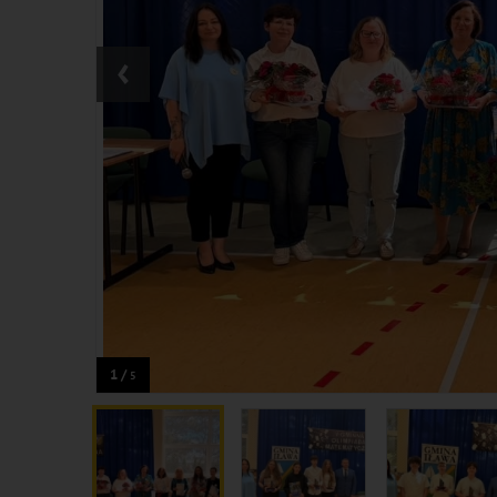
‹
1 /
5