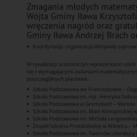
Zmagania młodych matematy
Wójta Gminy Iława Krzysztof
wręczenia nagród oraz gratul
Gminy Iława Andrzej Brach or
Koordynacją i organizacją olimpiady zajmow
g
W rywalizacji uczestniczyli reprezentanci szkó
się z wymagającymi zadaniami matematycznymi
poszczególnych placówek:
Szkoła Podstawowa we Franciszkowie – Dag
Szkoła Podstawowa im. mjr. Henryka Dobrza
Szkoła Podstawowa w Gromotach – Mariola 
Szkoła Podstawowa im. Marii Konopnickiej w
Szkoła Podstawowa im. Michała Lengowskie
Zespół Szkolno-Przedszkolny w Wikielcu – M
Szkoła Podstawowa im. Twórców Literatury Dz