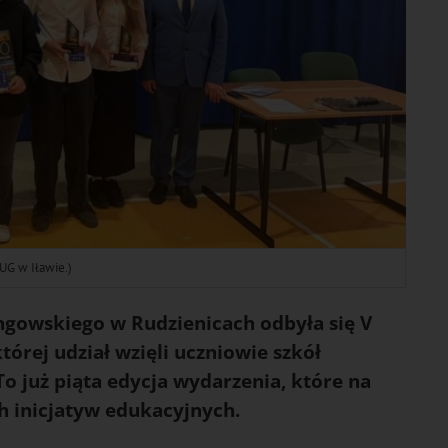
 UG w Iławie.)
ngowskiego w Rudzienicach odbyła się V
rej udział wzięli uczniowie szkół
o już piąta edycja wydarzenia, które na
ch inicjatyw edukacyjnych.