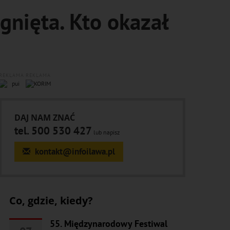
nięta. Kto okazał
REKLAMA
REKLAMA
DAJ NAM ZNAĆ
tel. 500 530 427
lub napisz
kontakt@infoilawa.pl
Co, gdzie, kiedy?
55. Międzynarodowy Festiwal